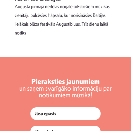
Augusta pirmajā nedēļas nogalē tūkstošiem mūzikas
T
cienītāju pulcēsies Hāpsalu, kur norisināsies Baltijas
v
lielākais blūza festivāls Augustibluus. Trīs dienu laikā
d
notiks
Pieraksties jaunumiem
un saņem svarīgāko informāciju par
notikumiem mūzikā!