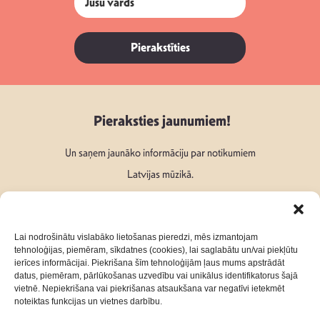
Pierakstīties
Pieraksties jaunumiem!
Un saņem jaunāko informāciju par notikumiem
Latvijas mūzikā.
Lai nodrošinātu vislabāko lietošanas pieredzi, mēs izmantojam
tehnoloģijas, piemēram, sīkdatnes (cookies), lai saglabātu un/vai piekļūtu
ierīces informācijai. Piekrišana šīm tehnoloģijām ļaus mums apstrādāt
Seko mums:
datus, piemēram, pārlūkošanas uzvedību vai unikālus identifikatorus šajā
vietnē. Nepiekrišana vai piekrišanas atsaukšana var negatīvi ietekmēt
noteiktas funkcijas un vietnes darbību.