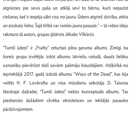
atgriezies pie sevis paša un atklāj sevī to bērnu, kurš nepazīst
ciešanas, tad ir iespēja sākt visu no jauna. Ūdens atgriež dzīvību, attīra
un aizskalo lieko. Šajā tīrībā var rasties jauna pasaule.” – tā video ideju
raksturo tā autors, grupas ģitārists Jēkabs Vilkārsis.
“Tumši ūdeņi” ir „Frailty” ceturtais pilna garuma albums. Zīmīgi, ka
šoreiz grupa izvēlējās izdot albumu latviešu valodā, daudz lielāku
uzmanību pievēršot tieši saviem pašmāju klausītājiem. Atšķirībā no
iepriekšējā 2017. gadā izdotā albuma “Ways of the Dead”, kas bija
veltīts H. F. Lovkrafta un viņa mūsdienu sekotāja D. Taisona
literārajai daiļradei, “Tumši ūdeņi” nebūs konceptuāls albums. Tas
pieskarsies dažādiem cilvēka eksistences un iekšējās pasaules
pārdzīvojumiem.