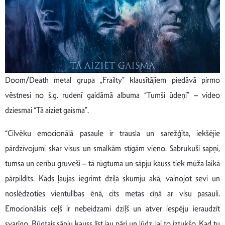
Doom/Death metal grupa „Frailty” klausītājiem piedāvā pirmo
vēstnesi no š.g. rudenī gaidāmā albuma “Tumši ūdeņi” – video
dziesmai “Tā aiziet gaisma”.
“Cilvēku emocionālā pasaule ir trausla un sarežģīta, iekšējie
pārdzīvojumi skar visus un smalkām stīgām vieno. Sabrukuši sapņi,
tumsa un cerību gruveši – tā rūgtuma un sāpju kauss tiek mūža laikā
pārpildīts. Kāds ļaujas iegrimt dziļā skumju akā, vainojot sevi un
noslēdzoties vientulības ēnā, cits metas cīņā ar visu pasauli.
Emocionālais ceļš ir nebeidzami dziļš un atver iespēju ieraudzīt
svarīgo. Rūgtais sāpju kauss līst jau pāri un lūdz, lai to iztukšo. Kad tu