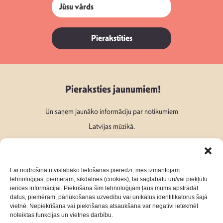
Pierakstīties
Pieraksties jaunumiem!
Un saņem jaunāko informāciju par notikumiem
Latvijas mūzikā.
Lai nodrošinātu vislabāko lietošanas pieredzi, mēs izmantojam
tehnoloģijas, piemēram, sīkdatnes (cookies), lai saglabātu un/vai piekļūtu
ierīces informācijai. Piekrišana šīm tehnoloģijām ļaus mums apstrādāt
Seko mums:
datus, piemēram, pārlūkošanas uzvedību vai unikālus identifikatorus šajā
vietnē. Nepiekrišana vai piekrišanas atsaukšana var negatīvi ietekmēt
noteiktas funkcijas un vietnes darbību.