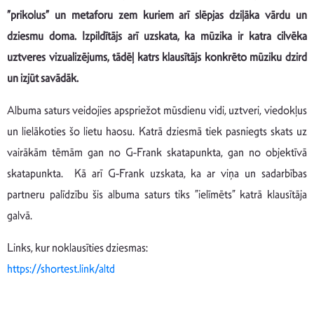
”prikolus” un metaforu zem kuriem arī slēpjas dziļāka vārdu un
dziesmu doma.
Izpildītājs arī uzskata, ka mūzika ir katra cilvēka
uztveres vizualizējums, tādēļ katrs klausītājs konkrēto mūziku dzird
un izjūt savādāk.
Albuma saturs veidojies apspriežot mūsdienu vidi, uztveri, viedokļus
un lielākoties šo lietu haosu. Katrā dziesmā tiek pasniegts skats uz
vairākām tēmām gan no G-Frank skatapunkta, gan no objektīvā
skatapunkta. Kā arī G-Frank uzskata, ka ar viņa un sadarbības
partneru palīdzību šis albuma saturs tiks ”ielīmēts” katrā klausītāja
galvā.
Links, kur noklausīties dziesmas:
https://shortest.link/altd