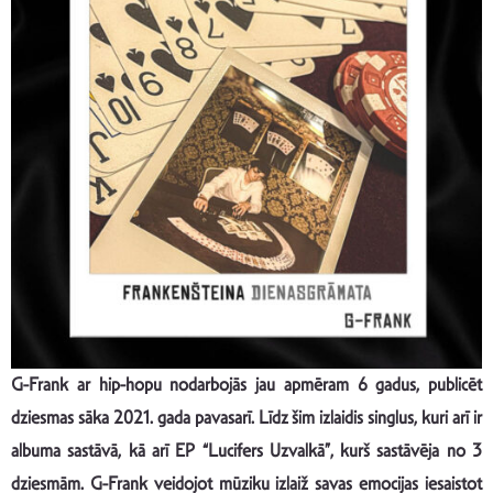
G-Frank ar hip-hopu nodarbojās jau apmēram 6 gadus, publicēt
dziesmas sāka 2021. gada pavasarī. Līdz šim izlaidis singlus, kuri arī ir
albuma sastāvā, kā arī EP “Lucifers Uzvalkā”, kurš sastāvēja no 3
dziesmām. G-Frank veidojot mūziku izlaiž savas emocijas iesaistot