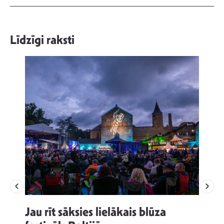
Līdzīgi raksti
Jau rīt sāksies lielākais blūza