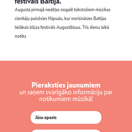
festivāls Baltijā.
p
Augusta pirmajā nedēļas nogalē tūkstošiem mūzikas
T
cienītāju pulcēsies Hāpsalu, kur norisināsies Baltijas
v
lielākais blūza festivāls Augustibluus. Trīs dienu laikā
d
notiks
Pieraksties jaunumiem
un saņem svarīgāko informāciju par
notikumiem mūzikā!