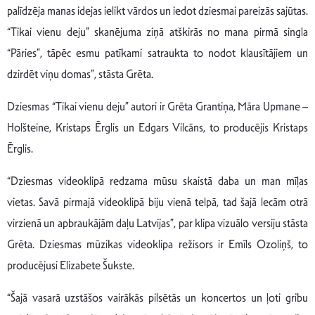
palīdzēja manas idejas ielikt vārdos un iedot dziesmai pareizās sajūtas.
“Tikai vienu deju” skanējuma ziņā atškirās no mana pirmā singla
“Pāries”, tāpēc esmu patīkami satraukta to nodot klausītājiem un
dzirdēt viņu domas”, stāsta Grēta.
Dziesmas “Tikai vienu deju” autori ir Grēta Grantiņa, Māra Upmane –
Holšteine, Kristaps Ērglis un Edgars Vilcāns, to producējis Kristaps
Ērglis.
“Dziesmas videoklipā redzama mūsu skaistā daba un man mīļas
vietas. Savā pirmajā videoklipā biju vienā telpā, tad šajā lecām otrā
virzienā un apbraukājām daļu Latvijas”, par klipa vizuālo versiju stāsta
Grēta. Dziesmas mūzikas videoklipa režisors ir Emīls Ozoliņš, to
producējusi Elizabete Šukste.
“Šajā vasarā uzstāšos vairākās pilsētās un koncertos un ļoti gribu