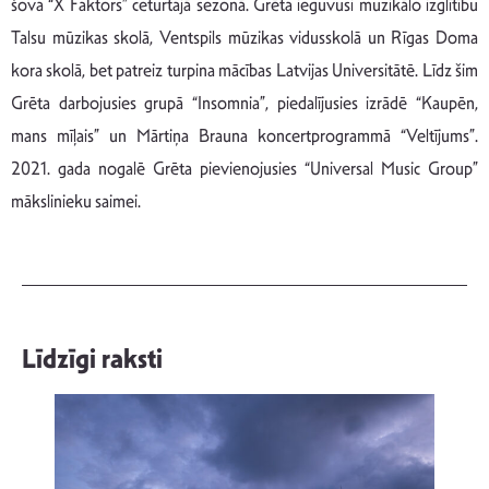
šova “X Faktors” ceturtajā sezonā. Grēta ieguvusi muzikālo izglītību
Talsu mūzikas skolā, Ventspils mūzikas vidusskolā un Rīgas Doma
kora skolā, bet patreiz turpina mācības Latvijas Universitātē. Līdz šim
Grēta darbojusies grupā “Insomnia”, piedalījusies izrādē “Kaupēn,
mans mīļais” un Mārtiņa Brauna koncertprogrammā “Veltījums”.
2021. gada nogalē Grēta pievienojusies “Universal Music Group”
mākslinieku saimei.
Līdzīgi raksti