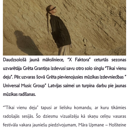
Daudzsološā jaunā māksliniece, “X Faktora” ceturtās sezonas
uzvarētāja Grēta Grantiņa izdevusi savu otro solo singlu “Tikai vienu
deju”. Pēc uzvaras šovā Grēta pievienojusies mūzikas izdevniecības ”
Universal Music Group” Latvijas saimei un turpina darbu pie jaunas
mūzikas radīšanas.
“”Tikai vienu deju” tapusi ar lielisku komandu, ar kuru tikāmies
radošajās sesijās. Šo dziesmu vizualizēju kā skaņu celiņu vasaras
festivāla vakara jauniešu piedzīvojumam, Māra Upmane – Holšteine