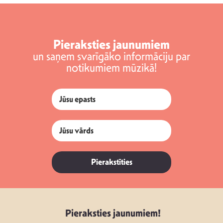
Pieraksties jaunumiem
un saņem svarīgāko informāciju par
notikumiem mūzikā!
Pierakstīties
Pieraksties jaunumiem!