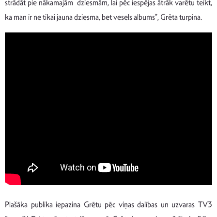
strādāt pie nākamajām dziesmām, lai pēc iespējas ātrāk varētu teikt,
ka man ir ne tikai jauna dziesma, bet vesels albums”, Grēta turpina.
Plašāka publika iepazina Grētu pēc viņas dalības un uzvaras TV3