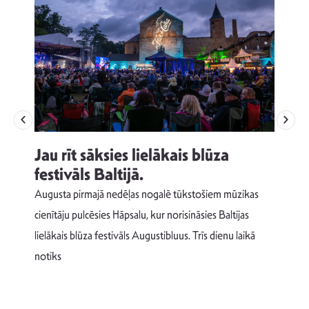
Jau rīt sāksies lielākais blūza
festivāls Baltijā.
p
Augusta pirmajā nedēļas nogalē tūkstošiem mūzikas
T
cienītāju pulcēsies Hāpsalu, kur norisināsies Baltijas
v
lielākais blūza festivāls Augustibluus. Trīs dienu laikā
d
notiks