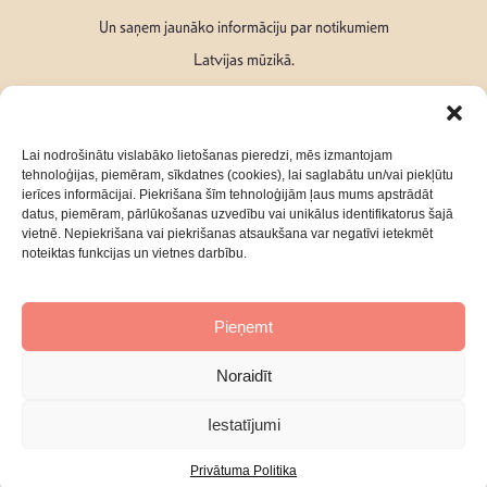
Un saņem jaunāko informāciju par notikumiem
Latvijas mūzikā.
Lai nodrošinātu vislabāko lietošanas pieredzi, mēs izmantojam
tehnoloģijas, piemēram, sīkdatnes (cookies), lai saglabātu un/vai piekļūtu
ierīces informācijai. Piekrišana šīm tehnoloģijām ļaus mums apstrādāt
Seko mums:
datus, piemēram, pārlūkošanas uzvedību vai unikālus identifikatorus šajā
vietnē. Nepiekrišana vai piekrišanas atsaukšana var negatīvi ietekmēt
noteiktas funkcijas un vietnes darbību.
Pieņemt
Par mums
Kontakti
Noraidīt
Privātuma Politika
Iestatījumi
Privātuma Politika