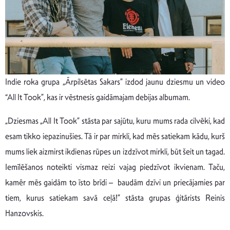
Indie roka grupa „Ārpilsētas Sakars” izdod jaunu dziesmu un video
“All It Took”, kas ir vēstnesis gaidāmajam debijas albumam.
„Dziesmas „All It Took” stāsta par sajūtu, kuru mums rada cilvēki, kad
esam tikko iepazinušies. Tā ir par mirkli, kad mēs satiekam kādu, kurš
mums liek aizmirst ikdienas rūpes un izdzīvot mirkli, būt šeit un tagad.
Iemīlēšanos noteikti vismaz reizi vajag piedzīvot ikvienam. Taču,
kamēr mēs gaidām to īsto brīdi – baudām dzīvi un priecājamies par
tiem, kurus satiekam savā ceļā!” stāsta grupas ģitārists Reinis
Hanzovskis.