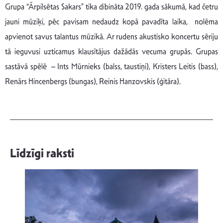
Grupa “Ārpilsētas Sakars” tika dibināta 2019. gada sākumā, kad četru
jauni mūziķi, pēc pavisam nedaudz kopā pavadīta laika, nolēma
apvienot savus talantus mūzikā. Ar rudens akustisko koncertu sēriju
tā ieguvusi uzticamus klausītājus dažādās vecuma grupās. Grupas
sastāvā spēlē – Ints Mūrnieks (balss, taustiņi), Kristers Leitis (bass),
Renārs Hincenbergs (bungas), Reinis Hanzovskis (ģitāra).
Līdzīgi raksti