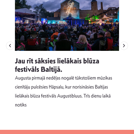
Jau rīt sāksies lielākais blūza
festivāls Baltijā.
p
Augusta pirmajā nedēļas nogalē tūkstošiem mūzikas
T
cienītāju pulcēsies Hāpsalu, kur norisināsies Baltijas
v
lielākais blūza festivāls Augustibluus. Trīs dienu laikā
d
notiks