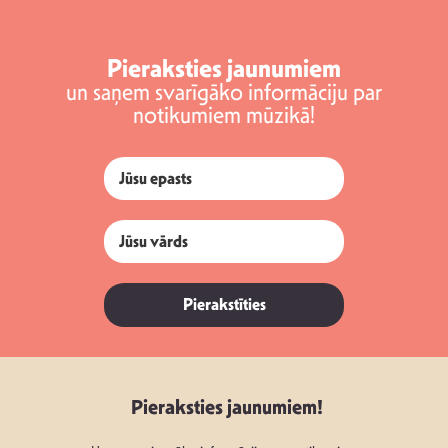
Pieraksties jaunumiem
un saņem svarīgāko informāciju par
notikumiem mūzikā!
Pierakstīties
Pieraksties jaunumiem!