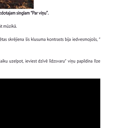
zdotajam singlam “Par viņu”.
āt mūzikā.
ētas skrējiena šis klusuma kontrasts bija iedvesmojošs, “
aiku uzelpot, ieviest dzīvē līdzsvaru“ viņu papildina Ilze