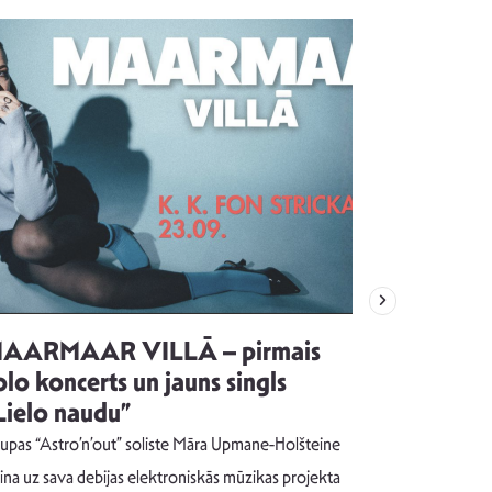
AARMAAR VILLĀ – pirmais
“Emocijas
olo koncerts un jauns singls
kļūt par
Lielo naudu”
izdod si
uzrakstī
upas “Astro’n’out” soliste Māra Upmane-Holšteine
Pēc ilgākas ra
cina uz sava debijas elektroniskās mūzikas projekta