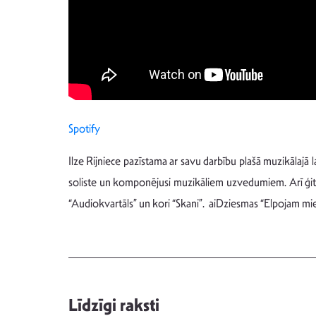
Spotify
Ilze Rijniece pazīstama ar savu darbību plašā muzikālajā
soliste un komponējusi muzikāliem uzvedumiem. Arī ģitā
“Audiokvartāls” un kori “Skani”. aiDziesmas “Elpojam mieru
Līdzīgi raksti