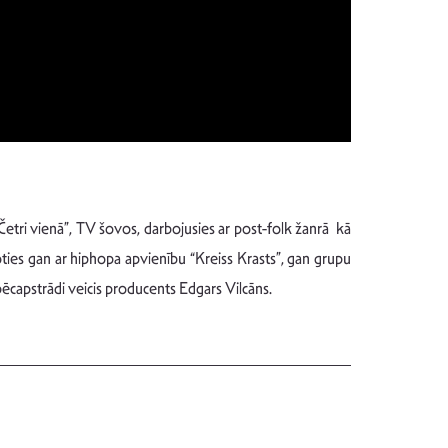
Četri vienā”, TV šovos, darbojusies ar post-folk žanrā kā
ies gan ar hiphopa apvienību “Kreiss Krasts”, gan grupu
 pēcapstrādi veicis producents Edgars Vilcāns.