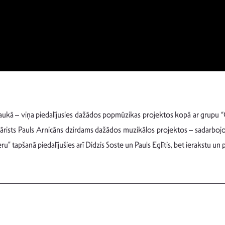
 laukā – viņa piedalījusies dažādos popmūzikas projektos kopā ar grupu “
rists Pauls Arnicāns dzirdams dažādos muzikālos projektos – sadarbojot
” tapšanā piedalījušies arī Didzis Soste un Pauls Eglītis, bet ierakstu un