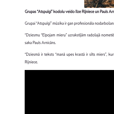
Grupas “Atspulgi” kodolu veido Ilze Rijniece un Pauls Ar
Grupai “Atspulgi” mūzika ir gan profesionāla nodarbošan
“Dziesmu “Elpojam mieru” uzrakstījām radošajā nometē ārp
saka Pauls Arnicāns.
“Dziesmā ir teksts “manā upes krastā ir silts miers”, kur
Rijniece.