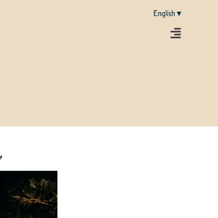
English▼
”