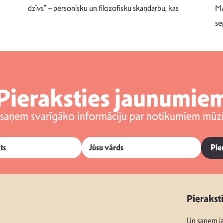
dzīvs” – personisku un filozofisku skaņdarbu, kas
MA
se
Pieraksties jaunumie
 saņem svarīgāko informāciju par notikumiem mūzi
Pie
Pierakst
Un saņem ja