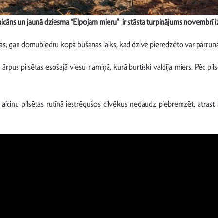
nicāns un jaunā dziesma “Elpojam mieru” ir stāsta turpinājums novembrī i
ās, gan domubiedru kopā būšanas laiks, kad dzīvē pieredzēto var pārrun
us pilsētas esošajā viesu namiņā, kurā burtiski valdīja miers. Pēc pils
 aicinu pilsētas rutīnā iestrēgušos cilvēkus nedaudz piebremzēt, atrast l