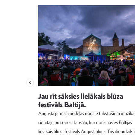
izdod
Jau rīt sāksies lielākais blūza
s nav ko
festivāls Baltijā.
Augusta pirmajā nedēļas nogalē tūkstošiem mūzika
m un spējai
cienītāju pulcēsies Hāpsalu, kur norisināsies Baltijas
 šādu noskaņu
lielākais blūza festivāls Augustibluus. Trīs dienu laikā