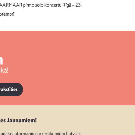
dziesmu autors
ARMAAR pirmo solo koncertu Rīgā – 23.
singlu “NESA
ptembrī
m
kā!
rakstīties
ies Jaunumiem!
unāko informāciju par notikumiem Latvijas