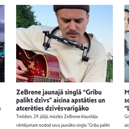
ZeBrene jaunajā singlā “Gribu
M
palikt dzīvs” aicina apstāties un
s
atcerēties dzīvēsvarīgāko
“
s
Trešdien, 29. jūlijā, mūziķis ZeBrene klausītāju
Gr
vērtējumam nodod savu jaunāko singlu “Gribu palikt
ai