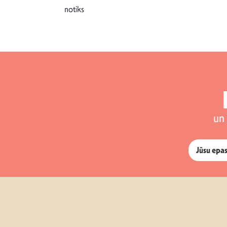
notiks
un