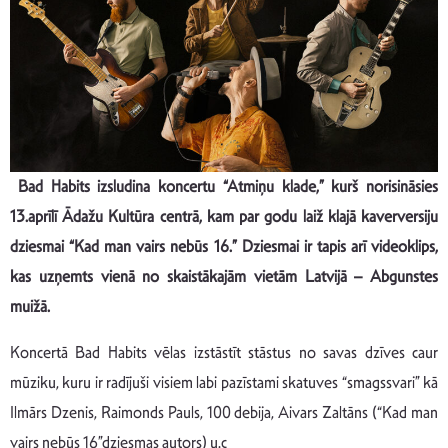
Bad Habits izsludina koncertu “Atmiņu klade,” kurš norisināsies
13.aprīlī Ādažu Kultūra centrā, kam par godu laiž klajā kaverversiju
dziesmai “Kad man vairs nebūs 16.” Dziesmai ir tapis arī videoklips,
kas uzņemts vienā no skaistākajām vietām Latvijā – Abgunstes
muižā.
Koncertā Bad Habits vēlas izstāstīt stāstus no savas dzīves caur
mūziku, kuru ir radījuši visiem labi pazīstami skatuves “smagssvari” kā
Ilmārs Dzenis, Raimonds Pauls, 100 debija, Aivars Zaltāns (“Kad man
vairs nebūs 16”dziesmas autors) u.c