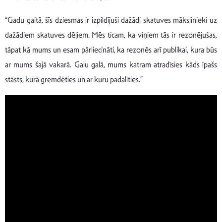
“Gadu gaitā, šīs dziesmas ir izpildījuši dažādi skatuves mākslinieki uz
dažādiem skatuves dēļiem. Mēs ticam, ka viņiem tās ir rezonējušas,
tāpat kā mums un esam pārliecināti, ka rezonēs arī publikai, kura būs
ar mums šajā vakarā. Galu galā, mums katram atradīsies kāds īpašs
stāsts, kurā gremdēties un ar kuru padalīties.”