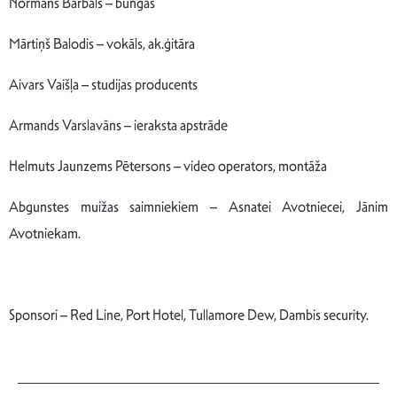
Normans Bārbals – bungas
Mārtiņš Balodis – vokāls, ak.ģitāra
Aivars Vaišļa – studijas producents
Armands Varslavāns – ieraksta apstrāde
Helmuts Jaunzems Pētersons – video operators, montāža
Abgunstes muižas saimniekiem – Asnatei Avotniecei, Jānim
Avotniekam.
Sponsori – Red Line, Port Hotel, Tullamore Dew, Dambis security.