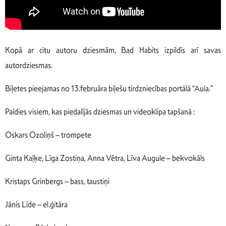
Kopā ar citu autoru dziesmām, Bad Habits izpildīs arī savas
autordziesmas.
Biļetes pieejamas no 13.februāra biļešu tirdzniecības portālā “Aula.”
Paldies visiem, kas piedalījās dziesmas un videoklipa tapšanā :
Oskars Ozoliņš – trompete
Ginta Kaļķe, Līga Zostiņa, Anna Vētra, Līva Augule – bekvokāls
Kristaps Grinbergs – bass, taustiņi
Jānis Līde – el.ģitāra