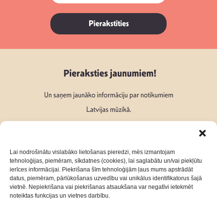
Pierakstīties
Pieraksties jaunumiem!
Un saņem jaunāko informāciju par notikumiem
Latvijas mūzikā.
Lai nodrošinātu vislabāko lietošanas pieredzi, mēs izmantojam
tehnoloģijas, piemēram, sīkdatnes (cookies), lai saglabātu un/vai piekļūtu
ierīces informācijai. Piekrišana šīm tehnoloģijām ļaus mums apstrādāt
Seko mums:
datus, piemēram, pārlūkošanas uzvedību vai unikālus identifikatorus šajā
vietnē. Nepiekrišana vai piekrišanas atsaukšana var negatīvi ietekmēt
noteiktas funkcijas un vietnes darbību.