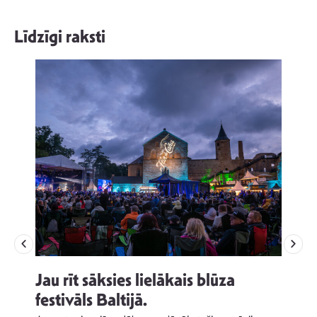
Līdzīgi raksti
Jau rīt sāksies lielākais blūza
festivāls Baltijā.
p