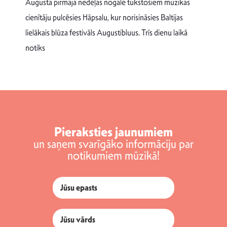
Augusta pirmajā nedēļas nogalē tūkstošiem mūzikas
T
cienītāju pulcēsies Hāpsalu, kur norisināsies Baltijas
v
lielākais blūza festivāls Augustibluus. Trīs dienu laikā
d
notiks
Pieraksties jaunumiem
un saņem svarīgāko informāciju par
notikumiem mūzikā!