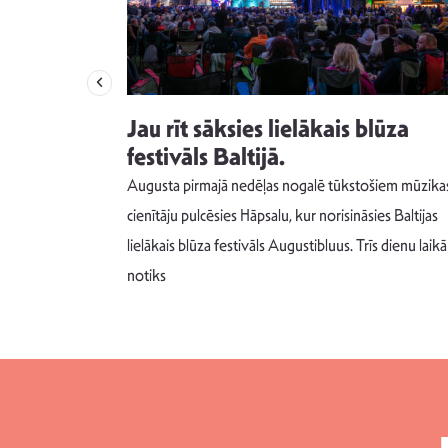
izdod
Jau rīt sāksies lielākais blūza
s nav ko
festivāls Baltijā.
Augusta pirmajā nedēļas nogalē tūkstošiem mūzika
m un spējai
cienītāju pulcēsies Hāpsalu, kur norisināsies Baltijas
 šādu noskaņu
lielākais blūza festivāls Augustibluus. Trīs dienu laikā
notiks