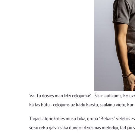
Vai Tu dosies man līdzi ceļojumā?… Šis ir jautājums, ko 
kā tas būtu,- ceļojums uz kādu karstu, saulainu vietu, k
Tagad, atgriežoties mūsu laikā, grupa “Bekars” vēlētos z
šeku reku galvā sāka dungot dziesmas melodiju, tad jau vā