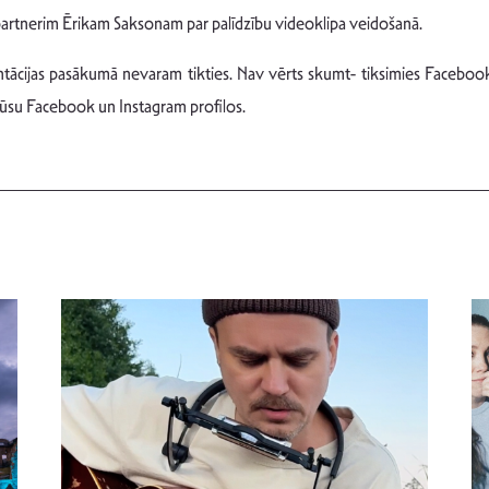
artnerim Ērikam Saksonam par palīdzību videoklipa veidošanā.
entācijas pasākumā nevaram tikties. Nav vērts skumt- tiksimies Faceb
mūsu Facebook un Instagram profilos.