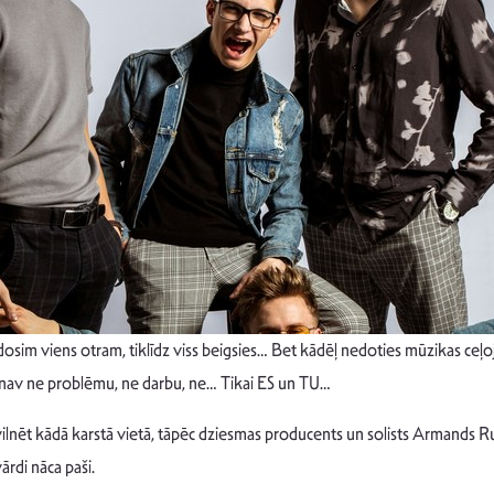
uzdosim viens otram, tiklīdz viss beigsies… Bet kādēļ nedoties mūzikas ce
ur nav ne problēmu, ne darbu, ne… Tikai ES un TU…
vilnēt kādā karstā vietā, tāpēc dziesmas producents un solists Armands 
rdi nāca paši.