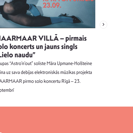
AARMAAR VILLĀ – pirmais
“Emocijas
olo koncerts un jauns singls
kļūt par
Lielo naudu”
izdod si
uzrakstī
upas “Astro’n’out” soliste Māra Upmane-Holšteine
Pēc ilgākas ra
cina uz sava debijas elektroniskās mūzikas projekta
dziesmu autors
ARMAAR pirmo solo koncertu Rīgā – 23.
singlu “NESA
ptembrī