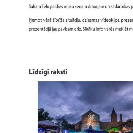
Sakam lielu paldies mūsu senam draugam un sadarbības p
Ņemot vērā šībrīža situāciju, dziesmas videoklipa prez
prezentācijā jau pavisam drīz. Sīkāku info varēs meklēt 
Līdzīgi raksti