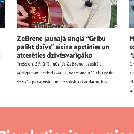
ZeBrene jaunajā singlā “Gribu
M
palikt dzīvs” aicina apstāties un
s
atcerēties dzīvēsvarīgāko
“
s
Trešdien, 29. jūlijā, mūziķis ZeBrene klausītāju
Gr
vērtējumam nodod savu jaunāko singlu “Gribu palikt
ai
dzīvs” – personisku un filozofisku skaņdarbu, kas
MA
se