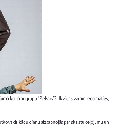
ļojumā kopā ar grupu “Bekars”?! Ikviens varam iedomāties,
Rutkovskis kādu dienu aizsapņojās par skaistu ceļojumu un