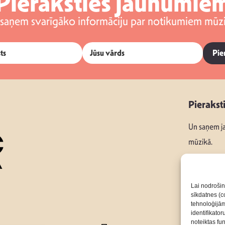
Pieraksties jaunumie
 saņem svarīgāko informāciju par notikumiem mūzi
Pie
Pierakst
Un saņem ja
mūzikā.
Lai nodrošin
sīkdatnes (co
Seko mums
tehnoloģijā
identifikato
noteiktas fu