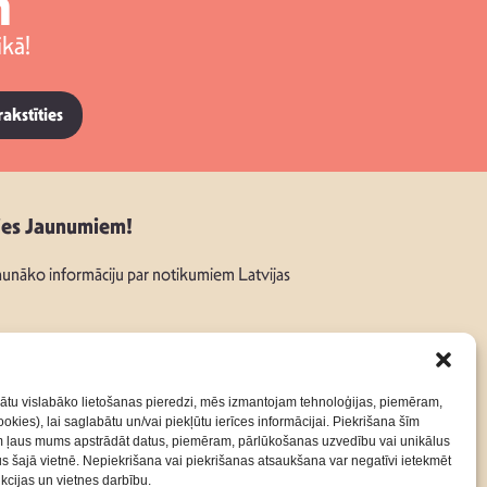
m
kā!
rakstīties
ies Jaunumiem!
unāko informāciju par notikumiem Latvijas
ātu vislabāko lietošanas pieredzi, mēs izmantojam tehnoloģijas, piemēram,
okies), lai saglabātu un/vai piekļūtu ierīces informācijai. Piekrišana šīm
:
m ļaus mums apstrādāt datus, piemēram, pārlūkošanas uzvedību vai unikālus
rus šajā vietnē. Nepiekrišana vai piekrišanas atsaukšana var negatīvi ietekmēt
nkcijas un vietnes darbību.