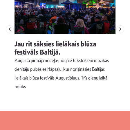
Jau rīt sāksies lielākais blūza
festivāls Baltijā.
p
Augusta pirmajā nedēļas nogalē tūkstošiem mūzikas
T
cienītāju pulcēsies Hāpsalu, kur norisināsies Baltijas
v
lielākais blūza festivāls Augustibluus. Trīs dienu laikā
d
notiks