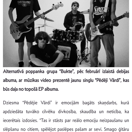
Alternatīvā poppanka grupa “Bukte”, pēc februārī izlaistā debijas
albuma, ar mūzikas video prezentē jaunu singlu “Pēdēji Vārdi”, kas
būs daļa no topošā EP albuma.
Dziesma “Pēdējie Vārdi” ir emocijām bagāts skaņdarbs, kurā
apdziedāta tuvāko cilvēku divkosība, skaudība un neticība, ka
iecerētais izdosies. “Tas ir stāsts par reālo emociju neizpaušanu un
slēpšanu no citiem, spēlējot paslēpes pašam ar sevi. Smago ģitāru