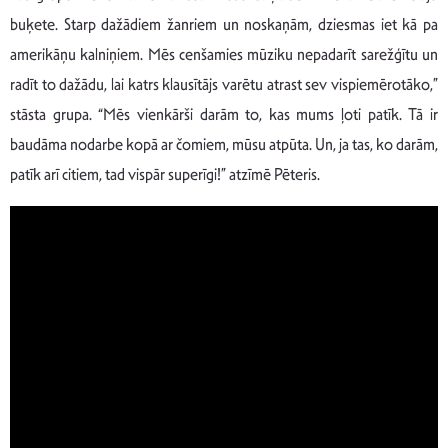
buķete. Starp dažādiem žanriem un noskaņām, dziesmas iet kā pa
amerikāņu kalniņiem. Mēs cenšamies mūziku nepadarīt sarežģītu un
radīt to dažādu, lai katrs klausītājs varētu atrast sev vispiemērotāko,”
stāsta grupa. “Mēs vienkārši darām to, kas mums ļoti patīk. Tā ir
baudāma nodarbe kopā ar čomiem, mūsu atpūta. Un, ja tas, ko darām,
patīk arī citiem, tad vispār superīgi!” atzīmē Pēteris.