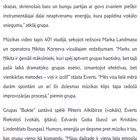
skaņas, skrienošais bass un bungu partijas ar govs zvaniem piešķir
instrumentālajai daļai neaptveramu enerģiju, kura papildina vokālo
sniegumu,” atklāj grupa.
Mūzikas video tapis 401 studijā, sekojot režisora Marka Landmaņa
un operatora Ņikitas Korņeva vizuālajam redzējumam. “Marks un
Ņikita ir ģeniāli mākslinieki, kuri spēj aptvert grupas haotisko, bet tajā
pašā laikā dramatisko grupas esenci, izmantojot efektīvas, bet
vienkāršas metodes – viņi ir izcili!’’ stāsta Everts. “Mēs visu lielā mērā
darām spontāni un arī šīs dziesmas mūzikas klips tapa radošā
improvizācijas procesā,” piemin grupa.
Grupas “Bukte” sastāvā spēlē Pēteris Alkšbirze (vokāls), Everts
Riekstiņš (vokāls, ģitāra), Edvards Goba (bass) un Kristiāns
Lindenblats (bungas). Humors, enerģija un degsme pret mūziku ir tas,
kas grupu vieno kā komandu. “Mūsu daiļrade ir viena liela emociju