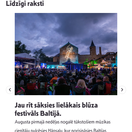
Līdzīgi raksti
Jau rīt sāksies lielākais blūza
festivāls Baltijā.
p
Augusta pirmajā nedēļas nogalē tūkstošiem mūzikas
T
cienītāju pulcēsies Hāpsalu, kur norisināsies Baltijas