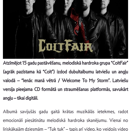
Atzīmējot 15 gadu pastāvēšanu, melodiskā hardroka grupa “ColtFair”
(agrāk pazīstama kā “Colt”) izdod dubultalbumu latviešu un angļu
valodā – “Ienāc manā vētrā / Welcome To My Storm”. Latviešu
versija pieejama CD formātā un straumēšanas platformās, savukārt
angļu – tikai digitāli.
Albumā savijušās gadu gaitā krātas muzikālās ietekmes, radot
emocionāli piesātinātu melodiskā hardroka skanējumu. Vienai no
liriskākajām dziesmām – “Tuk tuk” – tapis arī video, ko veidojis video