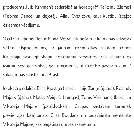
producents Juris Krivmanis sadarbībā ar horeogrāfi Teiksmu Ziemeli
(Teixma Dance) un dejotāju Alīnu Cvetkovu, caur kustību izceļot
dziesmas vēstījumu.
“ColtFair albums “Ienāc Manā Vētrā” tik tiešām ir kā manas iekšējās
vētras atspoguļojums, ar jaunām rokmūzikas sajūtām aicinot
klausītāju sasniegt skaņu noslēpumu virsotnes. Šajā albumā es
izaicinu sevi gan vokāli, gan emocionāli, atklājot ko pavisam jaunu,”
saka grupas soliste Elīna Krastiņa.
Ierakstā piedalījās Elīna Krastiņa (balss), Harijs Zariņš (ģitāra), Rolands
Majors (ģitāra), Matīss Veigulis (bungas), Toms Veismanis (bass) un
Viktorija Majore (papildvokāls). Grupas sastāvam turpmāk
pievienojas basģitārists Ģirts Bogdans un taustiņinstrumentāliste
Viktorija Majore, kas bagātinās grupas skanējumu.