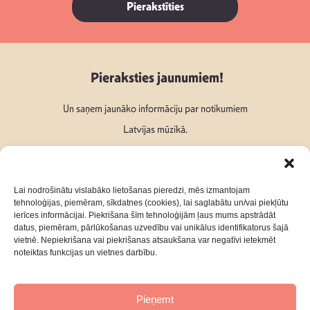
Pierakstīties
Pieraksties jaunumiem!
Un saņem jaunāko informāciju par notikumiem
Latvijas mūzikā.
Lai nodrošinātu vislabāko lietošanas pieredzi, mēs izmantojam
tehnoloģijas, piemēram, sīkdatnes (cookies), lai saglabātu un/vai piekļūtu
ierīces informācijai. Piekrišana šīm tehnoloģijām ļaus mums apstrādāt
Seko mums:
datus, piemēram, pārlūkošanas uzvedību vai unikālus identifikatorus šajā
vietnē. Nepiekrišana vai piekrišanas atsaukšana var negatīvi ietekmēt
noteiktas funkcijas un vietnes darbību.
Pieņemt