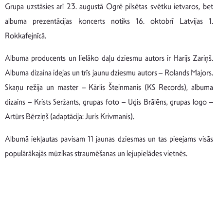
Grupa uzstāsies arī 23. augustā Ogrē pilsētas svētku ietvaros, bet
albuma prezentācijas koncerts notiks 16. oktobrī Latvijas 1.
Rokkafejnīcā.
Albuma producents un lielāko daļu dziesmu autors ir Harijs Zariņš.
Albuma dizaina idejas un trīs jaunu dziesmu autors – Rolands Majors.
Skaņu režija un master – Kārlis Šteinmanis (KS Records), albuma
dizains – Krists Seržants, grupas foto – Uģis Brālēns, grupas logo –
Artūrs Bērziņš (adaptācija: Juris Krivmanis).
Albumā iekļautas pavisam 11 jaunas dziesmas un tas pieejams visās
populārākajās mūzikas straumēšanas un lejupielādes vietnēs.