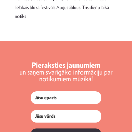
v
lielākais blūza festivāls Augustibluus. Trīs dienu laikā
d
notiks
Pieraksties jaunumiem
un saņem svarīgāko informāciju par
notikumiem mūzikā!