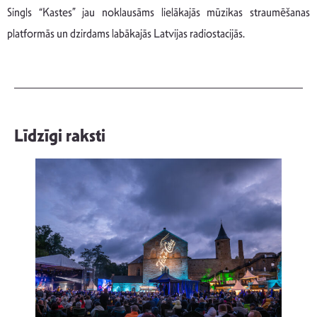
Singls “Kastes” jau noklausāms lielākajās mūzikas straumēšanas
platformās un dzirdams labākajās Latvijas radiostacijās.
Līdzīgi raksti