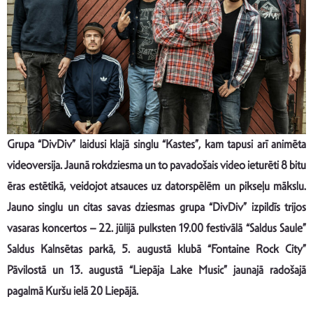
Grupa “DivDiv” laidusi klajā singlu “Kastes”, kam tapusi arī animēta
videoversija. Jaunā rokdziesma un to pavadošais video ieturēti 8 bitu
ēras estētikā, veidojot atsauces uz datorspēlēm un pikseļu mākslu.
Jauno singlu un citas savas dziesmas grupa “DivDiv” izpildīs trijos
vasaras koncertos – 22. jūlijā pulksten 19.00 festivālā “Saldus Saule”
Saldus Kalnsētas parkā, 5. augustā klubā “Fontaine Rock City”
Pāvilostā un 13. augustā “Liepāja Lake Music” jaunajā radošajā
pagalmā Kuršu ielā 20 Liepājā.