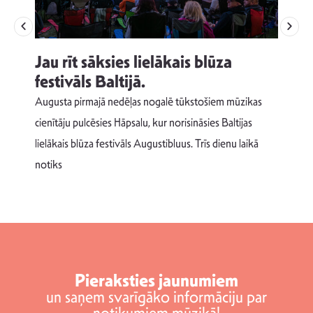
Jau rīt sāksies lielākais blūza
festivāls Baltijā.
p
Augusta pirmajā nedēļas nogalē tūkstošiem mūzikas
T
cienītāju pulcēsies Hāpsalu, kur norisināsies Baltijas
v
lielākais blūza festivāls Augustibluus. Trīs dienu laikā
d
notiks
Pieraksties jaunumiem
un saņem svarīgāko informāciju par