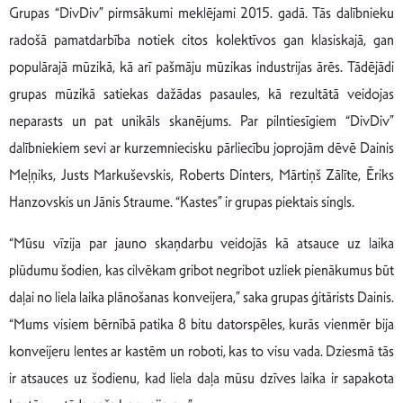
Grupas “DivDiv” pirmsākumi meklējami 2015. gadā. Tās dalībnieku
radošā pamatdarbība notiek citos kolektīvos gan klasiskajā, gan
populārajā mūzikā, kā arī pašmāju mūzikas industrijas ārēs. Tādējādi
grupas mūzikā satiekas dažādas pasaules, kā rezultātā veidojas
neparasts un pat unikāls skanējums. Par pilntiesīgiem “DivDiv”
dalībniekiem sevi ar kurzemniecisku pārliecību joprojām dēvē Dainis
Meļņiks, Justs Markuševskis, Roberts Dinters, Mārtiņš Zālīte, Ēriks
Hanzovskis un Jānis Straume. “Kastes” ir grupas piektais singls.
“Mūsu vīzija par jauno skaņdarbu veidojās kā atsauce uz laika
plūdumu šodien, kas cilvēkam gribot negribot uzliek pienākumus būt
daļai no liela laika plānošanas konveijera,” saka grupas ģitārists Dainis.
“Mums visiem bērnībā patika 8 bitu datorspēles, kurās vienmēr bija
konveijeru lentes ar kastēm un roboti, kas to visu vada. Dziesmā tās
ir atsauces uz šodienu, kad liela daļa mūsu dzīves laika ir sapakota