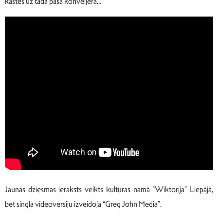
kastēs uz tāda paša konveijera…”
Jaunās dziesmas ieraksts veikts kultūras namā “Wiktorija” Liepājā,
bet singla videoversiju izveidoja “Greg John Media”.