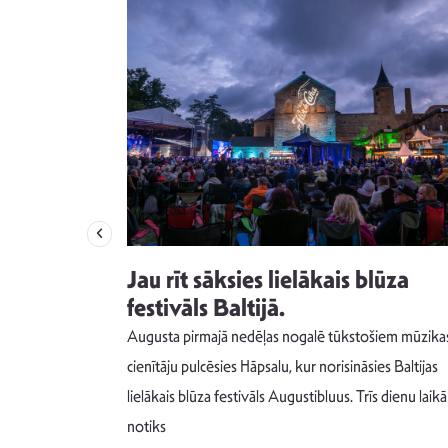
izdod
Jau rīt sāksies lielākais blūza
s nav ko
festivāls Baltijā.
Augusta pirmajā nedēļas nogalē tūkstošiem mūzika
m un spējai
cienītāju pulcēsies Hāpsalu, kur norisināsies Baltijas
 šādu noskaņu
lielākais blūza festivāls Augustibluus. Trīs dienu laikā
notiks