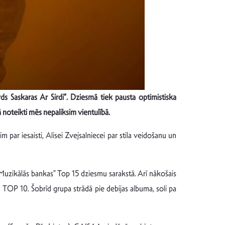
ds Saskaras Ar Sirdi”. Dziesmā tiek pausta optimistiska
jā noteikti mēs nepaliksim vientulībā.
 par iesaisti, Alisei Zvejsalniecei par stila veidošanu un
Muzikālās bankas” Top 15 dziesmu sarakstā. Arī nākošais
 TOP 10. Šobrīd grupa strādā pie debijas albuma, soli pa