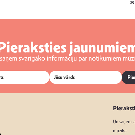
se
Pieraksties jaunumie
 saņem svarīgāko informāciju par notikumiem mūzi
Pie
Pierakst
Un saņem ja
mūzikā.