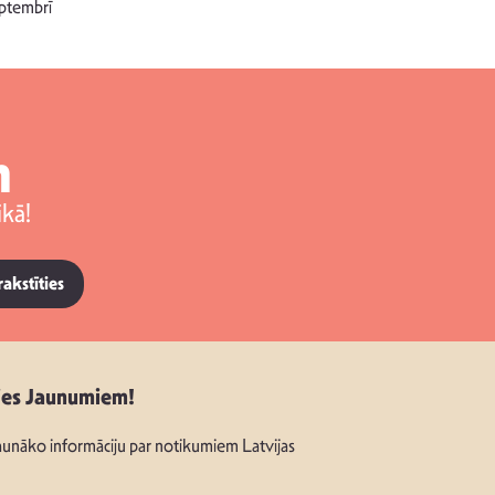
singlu “NESA
ptembrī
m
kā!
rakstīties
ies Jaunumiem!
unāko informāciju par notikumiem Latvijas