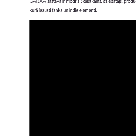
GAISAA sastāvā ir Modris Skaistkalns, dziedātājs, produ
kurā ieausti fanka un indie elementi.