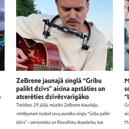
ZeBrene jaunajā singlā “Gribu
M
palikt dzīvs” aicina apstāties un
s
atcerēties dzīvēsvarīgāko
“
s
Trešdien, 29. jūlijā, mūziķis ZeBrene klausītāju
Gr
vērtējumam nodod savu jaunāko singlu “Gribu palikt
ai
dzīvs” – personisku un filozofisku skaņdarbu, kas
MA