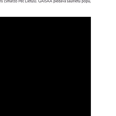
šāns (Smaržo Pēc Lietus). GAISAA piedāvā saulrietu popu,