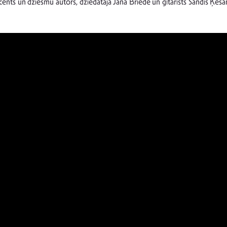
cents un dziesmu autors, dziedātāja Jana Briede un ģitārists Sandis Ķe