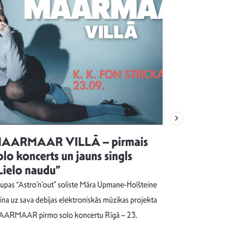
AARMAAR VILLĀ – pirmais
“Emocijas
olo koncerts un jauns singls
kļūt par
Lielo naudu”
izdod si
uzrakstī
upas “Astro’n’out” soliste Māra Upmane-Holšteine
Pēc ilgākas ra
cina uz sava debijas elektroniskās mūzikas projekta
dziesmu autors
ARMAAR pirmo solo koncertu Rīgā – 23.