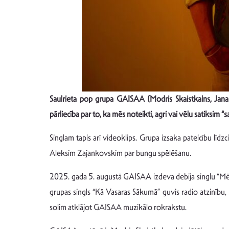
Saulrieta pop grupa GAISAA (Modris Skaistkalns, Jana B
pārliecība par to, ka mēs noteikti, agri vai vēlu satiksim 
Singlam tapis arī videoklips. Grupa izsaka pateicību līdz
Aleksim Zajankovskim par bungu spēlēšanu.
2025. gada 5. augustā GAISAA izdeva debija singlu “Mēs
grupas singls “Kā Vasaras Sākumā” guvis radio atzinību,
solim atklājot GAISAA muzikālo rokrakstu.