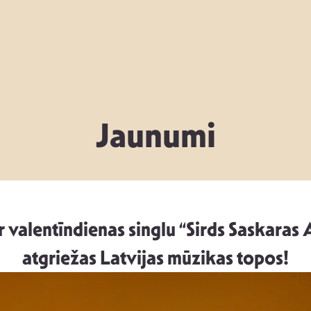
Jaunumi
alentīndienas singlu “Sirds Saskaras A
atgriežas Latvijas mūzikas topos!