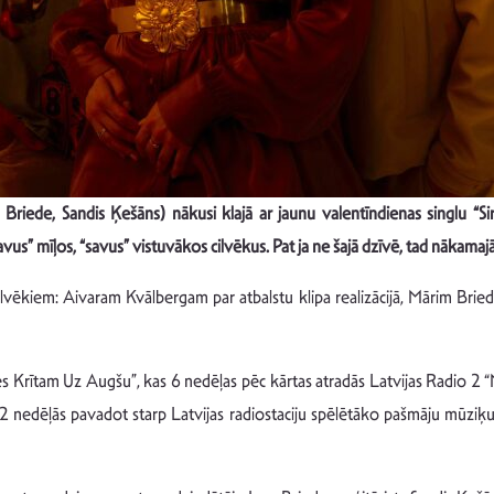
riede, Sandis Ķešāns) nākusi klajā ar jaunu valentīndienas singlu “Sir
“savus” mīļos, “savus” vistuvākos cilvēkus. Pat ja ne šajā dzīvē, tad nākama
cilvēkiem: Aivaram Kvālbergam par atbalstu klipa realizācijā, Mārim Briedim
 Krītam Uz Augšu”, kas 6 nedēļas pēc kārtas atradās Latvijas Radio 2 “
 2 nedēļās pavadot starp Latvijas radiostaciju spēlētāko pašmāju mūziķu