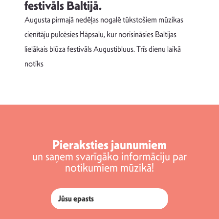
festivāls Baltijā.
p
Augusta pirmajā nedēļas nogalē tūkstošiem mūzikas
T
cienītāju pulcēsies Hāpsalu, kur norisināsies Baltijas
v
lielākais blūza festivāls Augustibluus. Trīs dienu laikā
d
notiks
Pieraksties jaunumiem
un saņem svarīgāko informāciju par
notikumiem mūzikā!