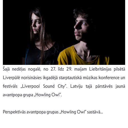
Šajā nedēļas nogalē, no 27. līdz 29. maijam Lielbritānijas pilsētā
Liverpūlē norisināsies ikgadējā starptautiskā mūzikas konference un
festivāls „Liverpool Sound City”. Latviju tajā pārstāvēs jaunā
avantpopa grupa „Howling Owl”.
Perspektīvās avantpopa grupas „Howling Owl” sastāvā…