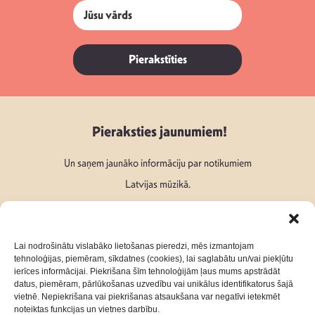
Pierakstīties
Pieraksties jaunumiem!
Un saņem jaunāko informāciju par notikumiem
Latvijas mūzikā.
Lai nodrošinātu vislabāko lietošanas pieredzi, mēs izmantojam
tehnoloģijas, piemēram, sīkdatnes (cookies), lai saglabātu un/vai piekļūtu
ierīces informācijai. Piekrišana šīm tehnoloģijām ļaus mums apstrādāt
Seko mums:
datus, piemēram, pārlūkošanas uzvedību vai unikālus identifikatorus šajā
vietnē. Nepiekrišana vai piekrišanas atsaukšana var negatīvi ietekmēt
noteiktas funkcijas un vietnes darbību.