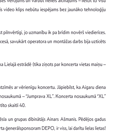
ses vērojums un varbūt neliels aicinājums – lietot to visu
unais video klips nebūtu iespējams bez jaunāko tehnoloģiju
 pilnvērtīgi, jo uzmanību ik pa brīdim novērš viedierīces.
rocesā, savukārt operatora un montāžas darbs bija uzticēts
ka Lielajā estrādē (tika ziņots par koncerta vietas maiņu –
u atzīmēs ar vērienīgu koncertu. Jāpiebilst, ka Aigaru diena
oncerta nosaukumā – “Jumprava XL”. Koncerta nosaukumā “XL”
to skaitli 40.
ēsla un grupas dibinātājs Ainars Ašmanis. Pēdējos gadus
 ģenerālsponsoram DEPO, ir viss, lai darītu lielas lietas!