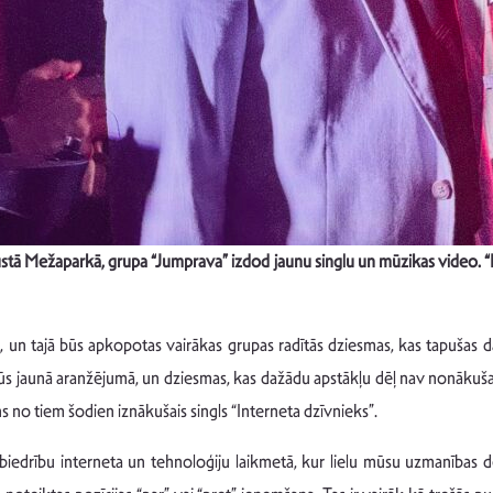
ustā Mežaparkā, grupa “Jumprava” izdod jaunu singlu un mūzikas video. “I
 un tajā būs apkopotas vairākas grupas radītās dziesmas, kas tapušas 
 jaunā aranžējumā, un dziesmas, kas dažādu apstākļu dēļ nav nonākušas pie
ns no tiem šodien iznākušais singls “Interneta dzīvnieks”.
abiedrību interneta un tehnoloģiju laikmetā, kur lielu mūsu uzmanības