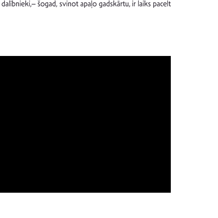
dalībnieki,– šogad, svinot apaļo gadskārtu, ir laiks pacelt