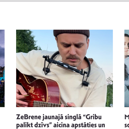
ZeBrene jaunajā singlā “Gribu
M
palikt dzīvs” aicina apstāties un
s