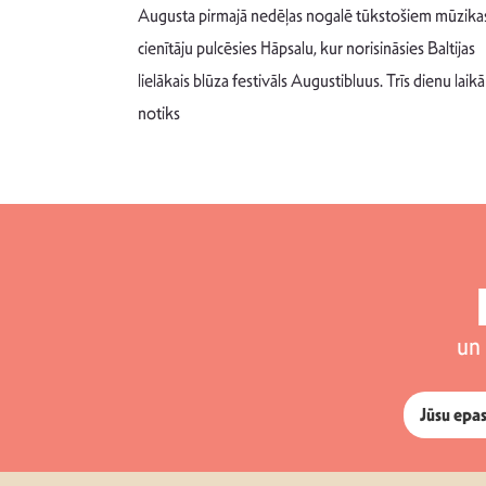
Augusta pirmajā nedēļas nogalē tūkstošiem mūzika
m un spējai
cienītāju pulcēsies Hāpsalu, kur norisināsies Baltijas
 šādu noskaņu
lielākais blūza festivāls Augustibluus. Trīs dienu laikā
notiks
un