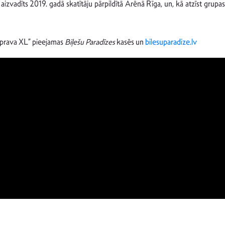
 aizvadīts 2019. gadā skatītāju pārpildītā Arēnā Rīga, un, kā atzīst grupas 
mprava XL” pieejamas
Biļešu Paradīzes
kasēs un
bilesuparadize.lv