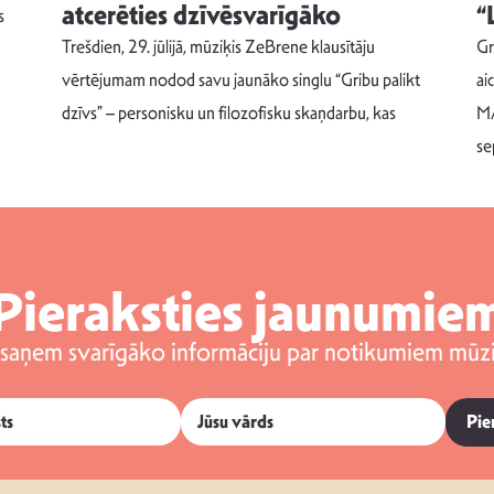
atcerēties dzīvēsvarīgāko
“
s
Trešdien, 29. jūlijā, mūziķis ZeBrene klausītāju
Gr
vērtējumam nodod savu jaunāko singlu “Gribu palikt
ai
dzīvs” – personisku un filozofisku skaņdarbu, kas
MA
se
Pieraksties jaunumie
 saņem svarīgāko informāciju par notikumiem mūzi
Pie