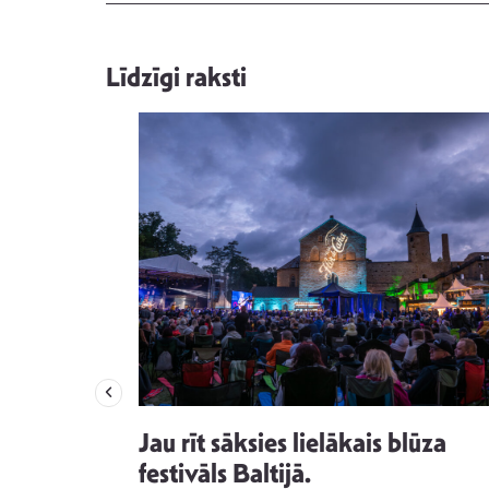
Līdzīgi raksti
izdod
Jau rīt sāksies lielākais blūza
s nav ko
festivāls Baltijā.