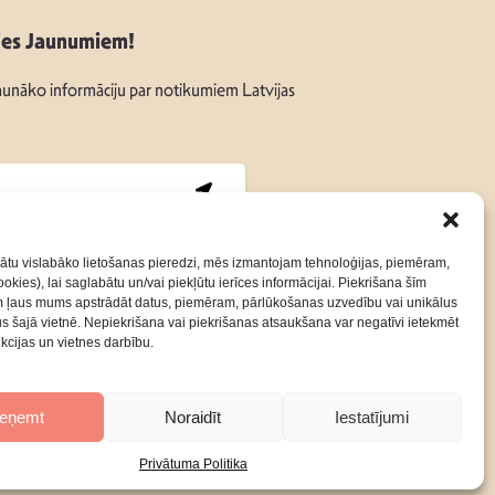
ies Jaunumiem!
unāko informāciju par notikumiem Latvijas
:
ātu vislabāko lietošanas pieredzi, mēs izmantojam tehnoloģijas, piemēram,
okies), lai saglabātu un/vai piekļūtu ierīces informācijai. Piekrišana šīm
m ļaus mums apstrādāt datus, piemēram, pārlūkošanas uzvedību vai unikālus
Kontakti
Privātuma Politika
rus šajā vietnē. Nepiekrišana vai piekrišanas atsaukšana var negatīvi ietekmēt
nkcijas un vietnes darbību.
ieņemt
Noraidīt
Iestatījumi
Privātuma Politika