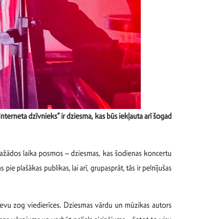
nterneta dzīvnieks” ir dziesma, kas būs iekļauta arī šogad
dažādos laika posmos – dziesmas, kas šodienas koncertu
 plašākas publikas, lai arī, grupasprāt, tās ir pelnījušas
 devu zog viedierīces. Dziesmas vārdu un mūzikas autors