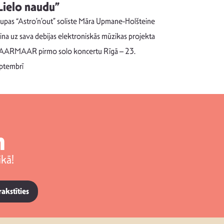
Lielo naudu”
izdod si
uzrakstī
upas “Astro’n’out” soliste Māra Upmane-Holšteine
Pēc ilgākas ra
cina uz sava debijas elektroniskās mūzikas projekta
dziesmu autors
ARMAAR pirmo solo koncertu Rīgā – 23.
singlu “NESA
ptembrī
m
kā!
rakstīties