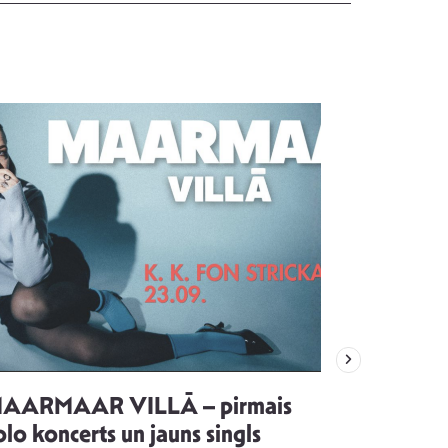
AARMAAR VILLĀ – pirmais
“Emocijas
olo koncerts un jauns singls
kļūt par