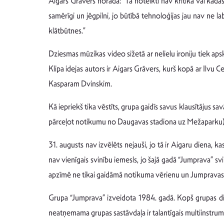
Aigars Grāvers norāda: “Tā noteikti nav kritika vai kādas
samērīgi un jēgpilni, jo būtībā tehnoloģijas jau nav ne l
klātbūtnes.”
Dziesmas mūzikas video sižetā ar nelielu ironiju tiek aps
Klipa idejas autors ir Aigars Grāvers, kurš kopā ar Ilvu 
Kasparam Dvinskim.
Kā iepriekš tika vēstīts, grupa gaidīs savus klausītājus s
pārceļot notikumu no Daugavas stadiona uz Mežaparku)
31. augusts nav izvēlēts nejauši, jo tā ir Aigaru diena, ka
nav vienīgais svinību iemesls, jo šajā gadā “Jumprava” sv
apzīmē ne tikai gaidāmā notikuma vērienu un Jumpravas dzi
Grupa “Jumprava” izveidota 1984. gadā. Kopš grupas dib
neatņemama grupas sastāvdaļa ir talantīgais multiinstrume