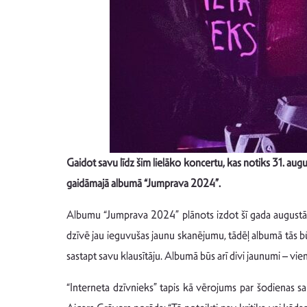
Gaidot savu līdz šim lielāko koncertu, kas notiks 31. aug
gaidāmajā albumā “Jumprava 2024”.
Albumu “Jumprava 2024” plānots izdot šī gada augustā,
dzīvē jau ieguvušas jaunu skanējumu, tādēļ albumā tās būs
sastapt savu klausītāju. Albumā būs arī divi jaunumi – vie
“Interneta dzīvnieks” tapis kā vērojums par šodienas s