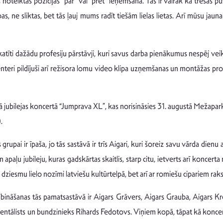
 noteiktas pozīcijas “par” vai “pret” ieņemšana. Tas ir vairāk kā trešās pu
abas, ne sliktas, bet tās ļauj mums radīt tiešām lielas lietas. Arī mūsu ja
katīti dažādu profesiju pārstāvji, kuri savus darba pienākumus nespēj veikt
Centeri pildījuši arī režisora lomu video klipa uzņemšanas un montāžas p
avā jubilejas koncertā “Jumprava XL”, kas norisināsies 31. augustā Mežapar
.
s grupai ir īpaša, jo tās sastāvā ir trīs Aigari, kuri šoreiz savu vārda dien
in apaļu jubileju, kuras gadskārtas skaitlis, starp citu, ietverts arī k
esmu lielo nozīmi latviešu kultūrtelpā, bet arī ar romiešu cipariem rakstī
ināšanas tās pamatsastāvā ir Aigars Grāvers, Aigars Grauba, Aigars Kr
ntālists un bundzinieks Rihards Fedotovs. Viņiem kopā, tāpat kā koncerta