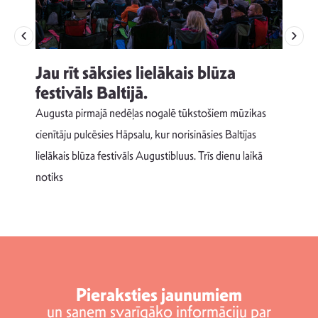
Jau rīt sāksies lielākais blūza
festivāls Baltijā.
p
Augusta pirmajā nedēļas nogalē tūkstošiem mūzikas
T
cienītāju pulcēsies Hāpsalu, kur norisināsies Baltijas
v
lielākais blūza festivāls Augustibluus. Trīs dienu laikā
d
notiks
Pieraksties jaunumiem
un saņem svarīgāko informāciju par