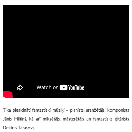
Tika pieaicināti fantastiski mūziķi – pianists, aranžētājs, komponists
Jānis Miltiņš, kā arī miksētājs, māsterētājs un fantastisks ģitārists
Dmitrijs Tarasovs.