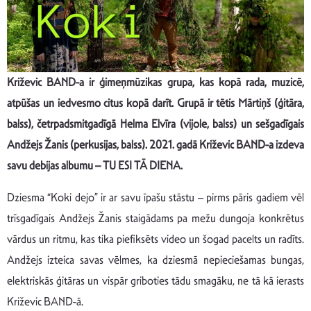
Križevic BAND-a ir ģimeņmūzikas grupa, kas kopā rada, muzicē,
atpūšas un iedvesmo citus kopā darīt. Grupā ir tētis Mārtiņš (ģitāra,
balss), četrpadsmitgadīgā Helma Elvīra (vijole, balss) un sešgadīgais
Andžejs Žanis (perkusijas, balss). 2021. gadā Križevic BAND-a izdeva
savu debijas albumu – TU ESI TĀ DIENA.
Dziesma “Koki dejo” ir ar savu īpašu stāstu – pirms pāris gadiem vēl
trīsgadīgais Andžejs Žanis staigādams pa mežu dungoja konkrētus
vārdus un ritmu, kas tika piefiksēts video un šogad pacelts un radīts.
Andžejs izteica savas vēlmes, ka dziesmā nepieciešamas bungas,
elektriskās ģitāras un vispār griboties tādu smagāku, ne tā kā ierasts
Križevic BAND-ā.