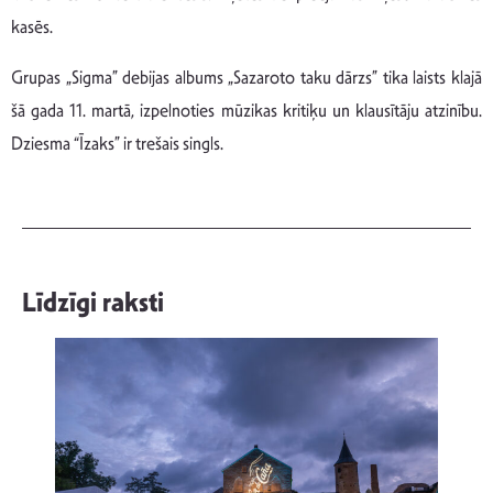
kasēs.
Grupas „Sigma” debijas albums „Sazaroto taku dārzs” tika laists klajā
šā gada 11. martā, izpelnoties mūzikas kritiķu un klausītāju atzinību.
Dziesma “Īzaks” ir trešais singls.
Līdzīgi raksti