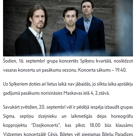
Šodien, 16. septembrī grupa koncertēs Spīķeru kvartālā, noslēdzot
vasaras koncertu un pasākumu sezonu. Koncerta sākums – 19.40.
Uz Spīķeriem doties arī lietus laikā nav jābaidās, jo sliktu laika apstākļu
gadījumā pasākums norisināsies Maskavas ielā 4, 2.stāvā.
Savukārt svētdien, 20. septembrī vēl ir pēdējā iespēja izbaudīt grupas
Sigma, septiņu dzejnieku un laikmetīgās dejas horeogrāfu
kopprojektu “Dzejkoncerts”, kas plkst. 18.00 būs klausāms
Vidzemes koncertzālē Cēsis. Biļetes vēl pieejamas Biļešu Paradīzes