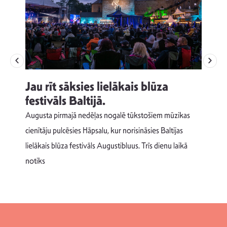
Jau rīt sāksies lielākais blūza
festivāls Baltijā.
p
Augusta pirmajā nedēļas nogalē tūkstošiem mūzikas
T
cienītāju pulcēsies Hāpsalu, kur norisināsies Baltijas
v
lielākais blūza festivāls Augustibluus. Trīs dienu laikā
d
notiks