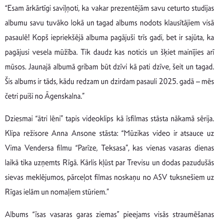
“Esam ārkārtīgi saviļņoti, ka vakar prezentējām savu ceturto studijas
albumu savu tuvāko lokā un tagad albums nodots klausītājiem visā
pasaulē! Kopš iepriekšējā albuma pagājuši trīs gadi, bet ir sajūta, ka
pagājusi vesela mūžība. Tik daudz kas noticis un šķiet mainījies arī
mūsos. Jaunajā albumā gribam būt dzīvi kā pati dzīve, šeit un tagad.
Šis albums ir tāds, kādu redzam un dzirdam pasauli 2025. gadā – mēs
četri puiši no Āgenskalna.”
Dziesmai “ātri lēni” tapis videoklips kā īsfilmas stāsta nākamā sērija.
Klipa režisore Anna Ansone stāsta: “Mūzikas video ir atsauce uz
Vima Vendersa filmu “Parīze, Teksasa”, kas vienas vasaras dienas
laikā tika uzņemts Rīgā. Kārlis kļūst par Trevisu un dodas pazudušās
sievas meklējumos, pārceļot filmas noskaņu no ASV tuksnešiem uz
Rīgas ielām un nomaļiem stūriem.”
Albums “īsas vasaras garas ziemas” pieejams visās straumēšanas