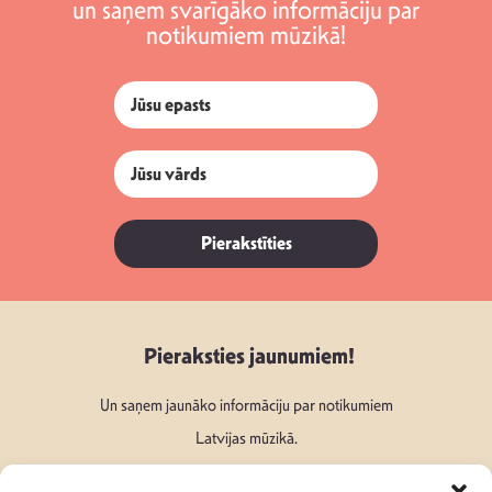
un saņem svarīgāko informāciju par
notikumiem mūzikā!
Pierakstīties
Pieraksties jaunumiem!
Un saņem jaunāko informāciju par notikumiem
Latvijas mūzikā.