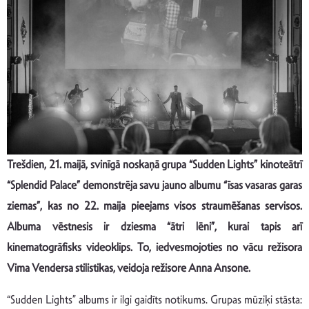
Trešdien, 21. maijā, svinīgā noskaņā grupa “Sudden Lights” kinoteātrī
“Splendid Palace” demonstrēja savu jauno albumu “īsas vasaras garas
ziemas”, kas no 22. maija pieejams visos straumēšanas servisos.
Albuma vēstnesis ir dziesma “ātri lēni”, kurai tapis arī
kinematogrāfisks videoklips. To, iedvesmojoties no vācu režisora
Vima Vendersa stilistikas, veidoja režisore Anna Ansone.
“Sudden Lights” albums ir ilgi gaidīts notikums. Grupas mūziķi stāsta: