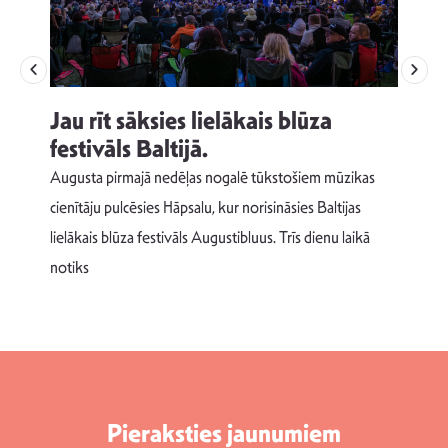
Jau rīt sāksies lielākais blūza
festivāls Baltijā.
p
Augusta pirmajā nedēļas nogalē tūkstošiem mūzikas
T
cienītāju pulcēsies Hāpsalu, kur norisināsies Baltijas
v
lielākais blūza festivāls Augustibluus. Trīs dienu laikā
d
notiks
Pieraksties jaunumiem