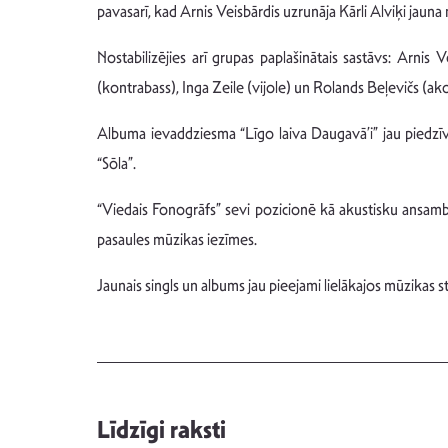
pavasarī, kad Arnis Veisbārdis uzrunāja Kārli Alviķi jauna
Nostabilizējies arī grupas paplašinātais sastāvs: Arnis Ve
(kontrabass), Inga Zeile (vijole) un Rolands Beļevičs (a
Albuma ievaddziesma “Līgo laiva Daugavā’i” jau piedzīv
“Sōla”.
“Viedais Fonogrāfs” sevi pozicionē kā akustisku ansambli
pasaules mūzikas iezīmes.
Jaunais singls un albums jau pieejami lielākajos mūzikas 
Līdzīgi raksti