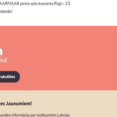
dziesmu autors
ARMAAR pirmo solo koncertu Rīgā – 23.
singlu “NESA
ptembrī
m
kā!
rakstīties
ies Jaunumiem!
unāko informāciju par notikumiem Latvijas