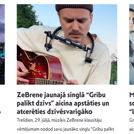
ZeBrene jaunajā singlā “Gribu
M
palikt dzīvs” aicina apstāties un
s
atcerēties dzīvēsvarīgāko
“
s
Trešdien, 29. jūlijā, mūziķis ZeBrene klausītāju
Gr
vērtējumam nodod savu jaunāko singlu “Gribu palikt
ai