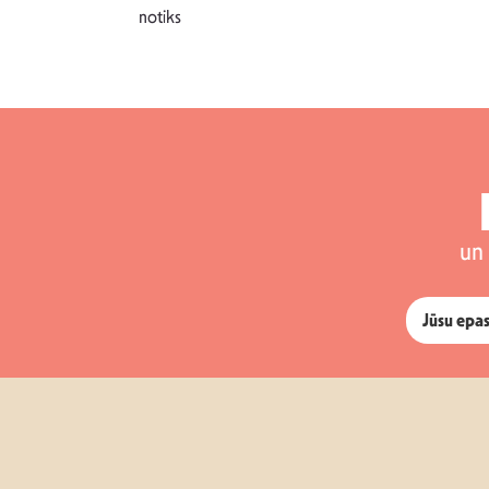
notiks
un