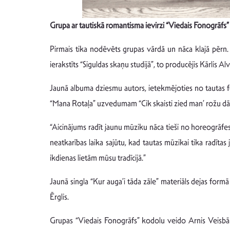
Grupa ar tautiskā romantisma ievirzi “Viedais Fonogrāfs” l
Pirmais tika nodēvēts grupas vārdā un nāca klajā pērn. 
ierakstīts “Siguldas skaņu studijā”, to producējis Kārlis Al
Jaunā albuma dziesmu autors, ietekmējoties no tautas f
“Mana Rotaļa” uzvedumam “Cik skaisti zied man’ rožu dārzs
“Aicinājums radīt jaunu mūziku nāca tieši no horeogrāfes
neatkarības laika sajūtu, kad tautas mūzikai tika radīta
ikdienas lietām mūsu tradīcijā.”
Jaunā singla “Kur auga’i tāda zāle” materiāls dejas form
Ērglis.
Grupas “Viedais Fonogrāfs” kodolu veido Arnis Veisbārd