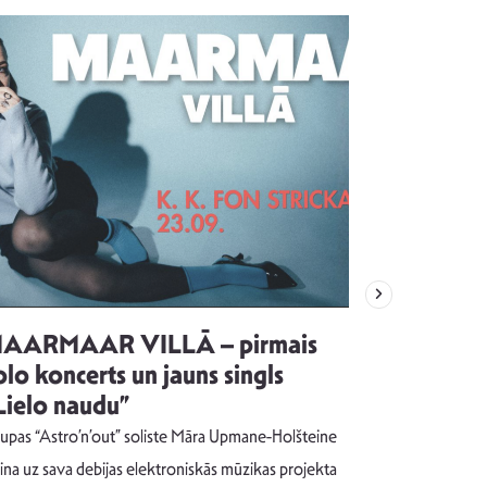
AARMAAR VILLĀ – pirmais
“Emocijas
olo koncerts un jauns singls
kļūt par
Lielo naudu”
izdod si
uzrakstī
upas “Astro’n’out” soliste Māra Upmane-Holšteine
Pēc ilgākas ra
cina uz sava debijas elektroniskās mūzikas projekta