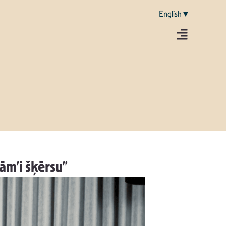
English▼
ām’i šķērsu”