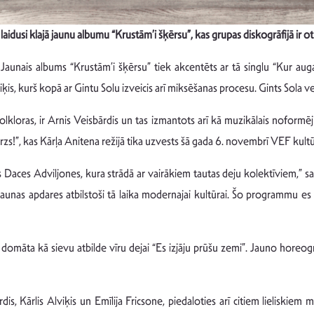
aidusi klajā jaunu albumu “Krustām’i šķērsu”, kas grupas diskogrāfijā ir otr
Jaunais albums “Krustām’i šķērsu” tiek akcentēts ar tā singlu “Kur auga
viķis, kurš kopā ar Gintu Solu izveicis arī miksēšanas procesu. Gints Sola ve
olkloras, ir Arnis Veisbārdis un tas izmantots arī kā muzikālais noform
!”, kas Kārļa Anitena režijā tika uzvests šā gada 6. novembrī VEF kultūra
 Daces Adviljones, kura strādā ar vairākiem tautas deju kolektīviem,” s
s jaunas apdares atbilstoši tā laika modernajai kultūrai. Šo programmu e
ā domāta kā sievu atbilde vīru dejai “Es izjāju prūšu zemi”. Jauno horeog
is, Kārlis Alviķis un Emīlija Fricsone, piedaloties arī citiem lieliski