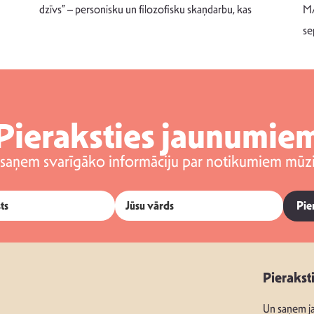
dzīvs” – personisku un filozofisku skaņdarbu, kas
MA
se
Pieraksties jaunumie
 saņem svarīgāko informāciju par notikumiem mūzi
Pie
Pierakst
Un saņem ja