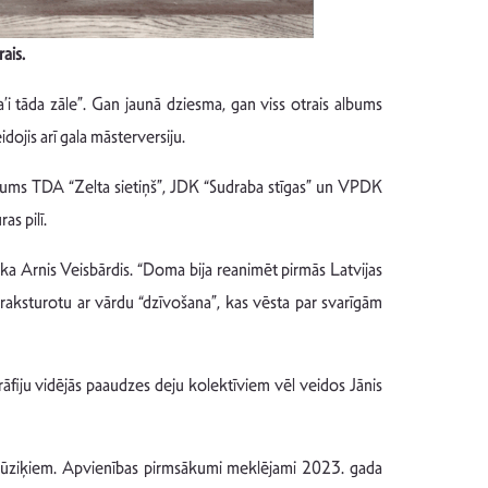
ais.
’i tāda zāle”. Gan jaunā dziesma, gan viss otrais albums
idojis arī gala māsterversiju.
ējums TDA “Zelta sietiņš”, JDK “Sudraba stīgas” un VPDK
s pilī.
aka Arnis Veisbārdis. “Doma bija reanimēt pirmās Latvijas
s raksturotu ar vārdu “dzīvošana”, kas vēsta par svarīgām
rāfiju vidējās paaudzes deju kolektīviem vēl veidos Jānis
em mūziķiem. Apvienības pirmsākumi meklējami 2023. gada