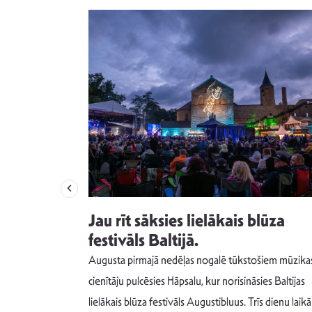
izdod
Jau rīt sāksies lielākais blūza
s nav ko
festivāls Baltijā.
Augusta pirmajā nedēļas nogalē tūkstošiem mūzika
m un spējai
cienītāju pulcēsies Hāpsalu, kur norisināsies Baltijas
 šādu noskaņu
lielākais blūza festivāls Augustibluus. Trīs dienu laikā