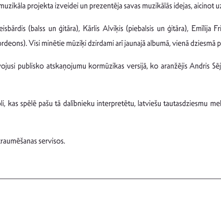
 muzikāla projekta izveidei un prezentēja savas muzikālās idejas, aicinot u
isbārdis (balss un ģitāra), Kārlis Alviķis (piebalsis un ģitāra), Emīlija 
kordeons). Visi minētie mūziķi dzirdami arī jaunajā albumā, vienā dziesm
ojusi publisko atskaņojumu kormūzikas versijā, ko aranžējis Andris Sēj
, kas spēlē pašu tā dalībnieku interpretētu, latviešu tautasdziesmu mel
straumēšanas servisos.