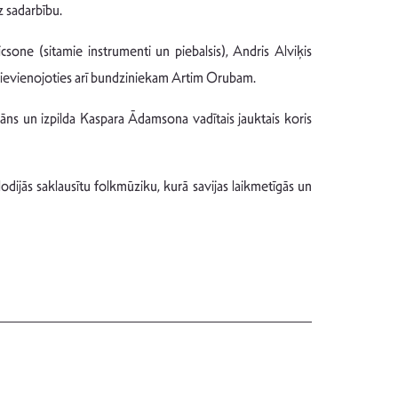
z sadarbību.
Fricsone (sitamie instrumenti un piebalsis), Andris Alviķis
ā pievienojoties arī bundziniekam Artim Orubam.
āns un izpilda Kaspara Ādamsona vadītais jauktais koris
odijās saklausītu folkmūziku, kurā savijas laikmetīgās un