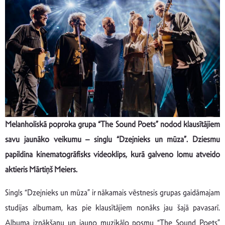
Melanholiskā poproka grupa “The Sound Poets” nodod klausītājiem
savu jaunāko veikumu – singlu “Dzejnieks un mūza”. Dziesmu
papildina kinematogrāfisks videoklips, kurā galveno lomu atveido
aktieris Mārtiņš Meiers.
Singls “Dzejnieks un mūza” ir nākamais vēstnesis grupas gaidāmajam
studijas albumam, kas pie klausītājiem nonāks jau šajā pavasarī.
Albuma iznākšanu un jauno muzikālo posmu “The Sound Poets”