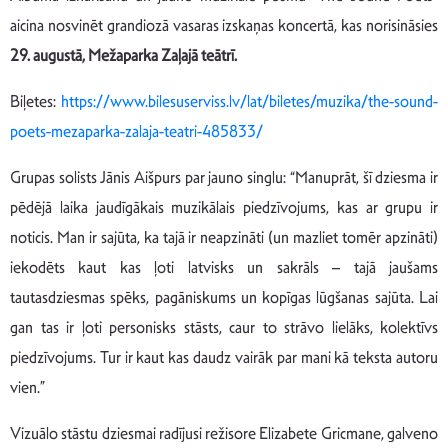
aicina nosvinēt grandiozā vasaras izskaņas koncertā, kas norisināsies
29. augustā, Mežaparka Zaļajā teātrī.
Biļetes:
https://www.bilesuserviss.lv/lat/biletes/muzika/the-sound-
poets-mezaparka-zalaja-teatri-485833/
Grupas solists Jānis Aišpurs par jauno singlu:
“Manuprāt, šī dziesma ir
pēdējā laika jaudīgākais muzikālais piedzīvojums, kas ar grupu ir
noticis. Man ir sajūta, ka tajā ir neapzināti (un mazliet tomēr apzināti)
iekodēts kaut kas ļoti latvisks un sakrāls – tajā jaušams
tautasdziesmas spēks, pagāniskums un kopīgas lūgšanas sajūta. Lai
gan tas ir ļoti personisks stāsts, caur to strāvo lielāks, kolektīvs
piedzīvojums. Tur ir kaut kas daudz vairāk par mani kā teksta autoru
vien.”
Vizuālo stāstu dziesmai radījusi režisore Elizabete Gricmane, galveno