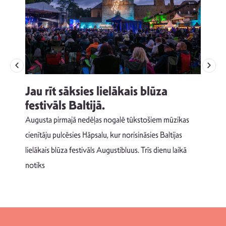
Jau rīt sāksies lielākais blūza
festivāls Baltijā.
p
Augusta pirmajā nedēļas nogalē tūkstošiem mūzikas
T
cienītāju pulcēsies Hāpsalu, kur norisināsies Baltijas
v
lielākais blūza festivāls Augustibluus. Trīs dienu laikā
d
notiks