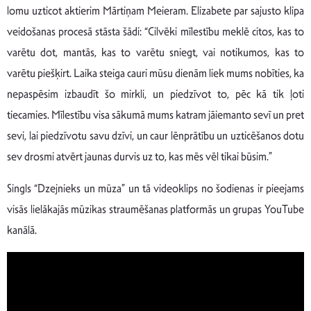
lomu uzticot aktierim Mārtiņam Meieram. Elizabete par sajusto klipa
veidošanas procesā stāsta šādi: “Cilvēki mīlestību meklē citos, kas to
varētu dot, mantās, kas to varētu sniegt, vai notikumos, kas to
varētu piešķirt. Laika steiga cauri mūsu dienām liek mums nobīties, ka
nepaspēsim izbaudīt šo mirkli, un piedzīvot to, pēc kā tik ļoti
tiecamies. Mīlestību visa sākumā mums katram jāiemanto sevī un pret
sevi, lai piedzīvotu savu dzīvi, un caur lēnprātību un uzticēšanos dotu
sev drosmi atvērt jaunas durvis uz to, kas mēs vēl tikai būsim.”
Singls “Dzejnieks un mūza” un tā videoklips no šodienas ir pieejams
visās lielākajās mūzikas straumēšanas platformās un grupas YouTube
kanālā.