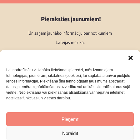
Pieraksties jaunumiem!
Un saņem jaunāko informāciju par notikumiem
Latvijas mūzikā.
Lai nodrošinātu vislabāko lietošanas pieredzi, mēs izmantojam
tehnoloģijas, piemēram, sīkdatnes (cookies), lai saglabātu un/vai piekļūtu
ierīces informācijai. Piekrišana šīm tehnoloģijām ļaus mums apstrādāt
Seko mums:
datus, piemēram, pārlūkošanas uzvedību vai unikālus identifikatorus šajā
vietnē. Nepiekrišana vai piekrišanas atsaukšana var negatīvi ietekmēt
noteiktas funkcijas un vietnes darbību.
Pieņemt
Par mums
Kontakti
Noraidīt
Privātuma Politika