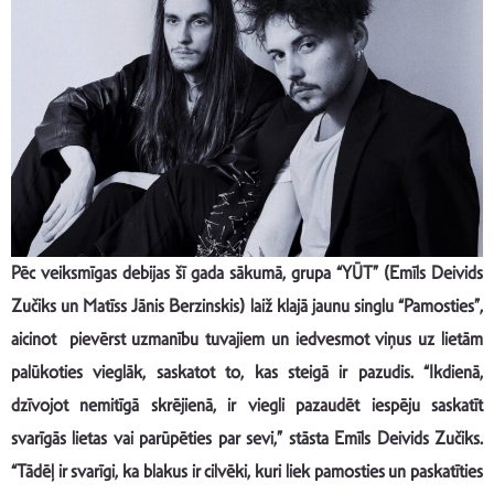
Pēc veiksmīgas debijas šī gada sākumā, grupa “YŪT” (Emīls Deivids
Zučiks un Matīss Jānis Berzinskis) laiž klajā jaunu singlu “Pamosties”,
aicinot pievērst uzmanību tuvajiem un iedvesmot viņus uz lietām
palūkoties vieglāk, saskatot to, kas steigā ir pazudis. “Ikdienā,
dzīvojot nemitīgā skrējienā, ir viegli pazaudēt iespēju saskatīt
svarīgās lietas vai parūpēties par sevi,” stāsta Emīls Deivids Zučiks.
“Tādēļ ir svarīgi, ka blakus ir cilvēki, kuri liek pamosties un paskatīties