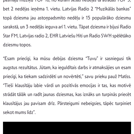
bet 2 nedēļas ieņēma 1. vietu. Latvijas Radio 2 “Muzikālās bankas”
topā dziesma jau astoņpadsmito nedēļu ir 15 populārāko dziesmu
sarakstā, un 3 nedēļās ieguva arī 1. vietu. Tāpat dziesma ir bijusi Radio
Star FM, Latvijas radio 2, EHR Latviešu Hiti un Radio SWH spēlētāko
dziesmu topos.
“Esam priecīgi, ka mūsu debijas dziesma “Tuvu” ir sasniegusi tik
augstus rezultātus. Jūtam, ka ieguldītais darbs ir atmaksājies un esam
priecīgi, ka tiekam sadzirdēti un novērtēti,” savu prieku pauž Matīss.
“Tieši klausītāju labie vārdi un pozitīvās emocijas ir tas, kas motivē
strādāt tālāk un radīt jaunas dziesmas, kas iznāks un turpinās priecēt
klausītājus jau pavisam drīz. Pārsteigumi nebeigsies, tāpēc turpiniet
sekot mums līdz”.