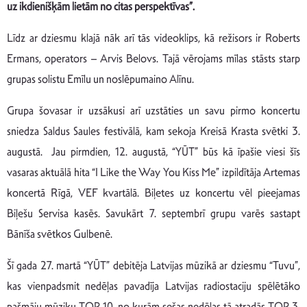
uz ikdienišķām lietām no citas perspektīvas”.
Līdz ar dziesmu klajā nāk arī tās videoklips, kā režisors ir Roberts
Ermans, operators – Arvis Belovs. Tajā vērojams mīlas stāsts starp
grupas solistu Emīlu un noslēpumaino Alīnu.
Grupa šovasar ir uzsākusi arī uzstāties un savu pirmo koncertu
sniedza Saldus Saules festivālā, kam sekoja Kreisā Krasta svētki 3.
augustā. Jau pirmdien, 12. augustā, “YŪT” būs kā īpašie viesi šīs
vasaras aktuālā hita “I Like the Way You Kiss Me” izpildītāja Artemas
koncertā Rīgā, VEF kvartālā. Biļetes uz koncertu vēl pieejamas
Biļešu Servisa kasēs. Savukārt 7. septembrī grupu varēs sastapt
Bānīša svētkos Gulbenē.
Šī gada 27. martā “YŪT” debitēja Latvijas mūzikā ar dziesmu “Tuvu”,
kas vienpadsmit nedēļas pavadīja Latvijas radiostaciju spēlētāko
pašmāju mūziķu TOP 10, no kurām sešas nedēļas tā atradās TOP 3,