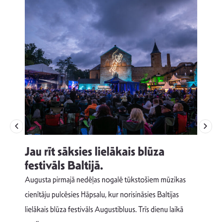
Jau rīt sāksies lielākais blūza
festivāls Baltijā.
p
Augusta pirmajā nedēļas nogalē tūkstošiem mūzikas
T
cienītāju pulcēsies Hāpsalu, kur norisināsies Baltijas
v
lielākais blūza festivāls Augustibluus. Trīs dienu laikā