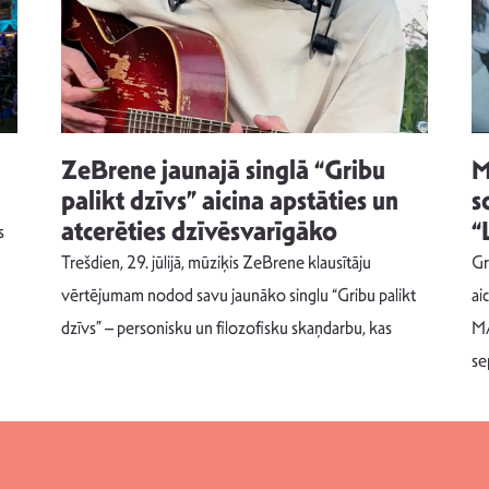
ZeBrene jaunajā singlā “Gribu
M
palikt dzīvs” aicina apstāties un
s
atcerēties dzīvēsvarīgāko
“
s
Trešdien, 29. jūlijā, mūziķis ZeBrene klausītāju
Gr
vērtējumam nodod savu jaunāko singlu “Gribu palikt
ai
dzīvs” – personisku un filozofisku skaņdarbu, kas
MA
se