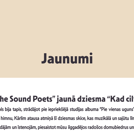
Jaunumi
he Sound Poets” jaunā dziesma “Kad cil
 bija tapis, strādājot pie iepriekšējā studijas albuma “Pie vienas uguns”
 himnu, Kārlim atausa atmiņā šī dziesmas skice, kas muzikālā un sajūtu l
rādājām un īstenojām, piesaistot mūsu ilggadējos radošos domubiedrus un 