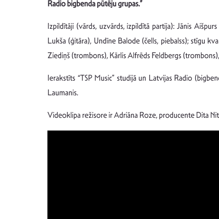
Radio bigbenda pūtēju grupas.”
Izpildītāji (vārds, uzvārds, izpildītā partija): Jānis Aišp
Lukša (ģitāra), Undīne Balode (čells, piebalss); stīgu k
Ziediņš (trombons), Kārlis Alfrēds Feldbergs (trombons)
Ierakstīts “TSP Music” studijā un Latvijas Radio (bigbe
Laumanis.
Videoklipa režisore ir Adriāna Roze, producente Dita Nit