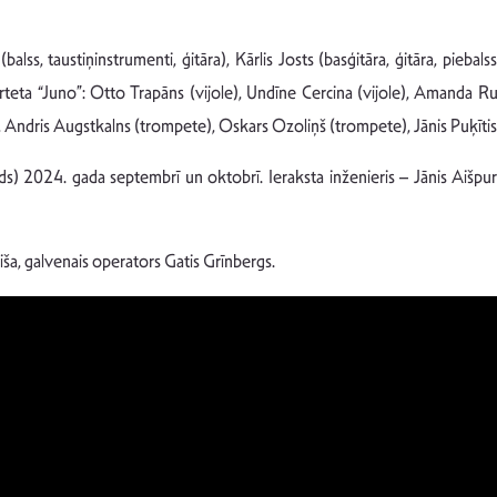
urs (balss, taustiņinstrumenti, ģitāra), Kārlis Josts (basģitāra, ģitāra, pie
varteta “Juno”: Otto Trapāns (vijole), Undīne Cercina (vijole), Amanda Ru
, Andris Augstkalns (trompete), Oskars Ozoliņš (trompete), Jānis Puķītis
nds) 2024. gada septembrī un oktobrī. Ieraksta inženieris – Jānis Aišpu
iša, galvenais operators Gatis Grīnbergs.