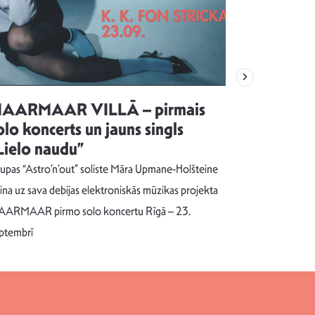
AARMAAR VILLĀ – pirmais
“Emocijas
olo koncerts un jauns singls
kļūt par
Lielo naudu”
izdod si
uzrakstī
upas “Astro’n’out” soliste Māra Upmane-Holšteine
Pēc ilgākas ra
cina uz sava debijas elektroniskās mūzikas projekta
dziesmu autors
ARMAAR pirmo solo koncertu Rīgā – 23.
singlu “NESA
ptembrī