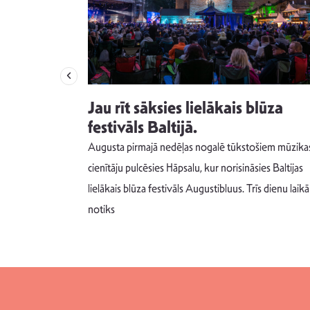
izdod
Jau rīt sāksies lielākais blūza
s nav ko
festivāls Baltijā.
Augusta pirmajā nedēļas nogalē tūkstošiem mūzika
m un spējai
cienītāju pulcēsies Hāpsalu, kur norisināsies Baltijas
 šādu noskaņu
lielākais blūza festivāls Augustibluus. Trīs dienu laikā
notiks