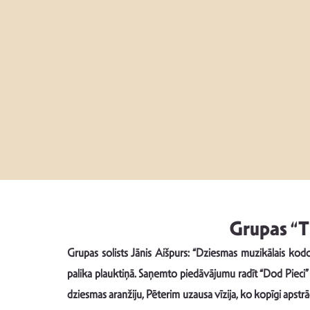
Grupas “T
Grupas solists Jānis Aišpurs: “Dziesmas muzikālais kodols
palika plauktiņā. Saņemto piedāvājumu radīt “Dod Pieci”
dziesmas aranžiju, Pēterim uzausa vīzija, ko kopīgi apst