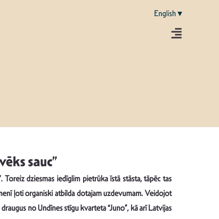
English▼
vēks sauc”
. Toreiz dziesmas iedīglim pietrūka īstā stāsta, tāpēc tas
īmenī ļoti organiski atbilda dotajam uzdevumam. Veidojot
draugus no Undīnes stīgu kvarteta “Juno”, kā arī Latvijas