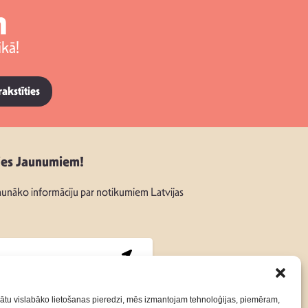
m
kā!
rakstīties
ies Jaunumiem!
unāko informāciju par notikumiem Latvijas
:
ātu vislabāko lietošanas pieredzi, mēs izmantojam tehnoloģijas, piemēram,