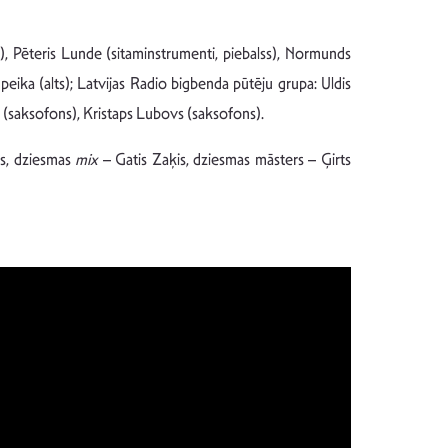
balss), Pēteris Lunde (sitaminstrumenti, piebalss), Normunds
peika (alts); Latvijas Radio bigbenda pūtēju grupa: Uldis
 (saksofons), Kristaps Lubovs (saksofons).
rs, dziesmas
mix
– Gatis Zaķis, dziesmas māsters – Ģirts