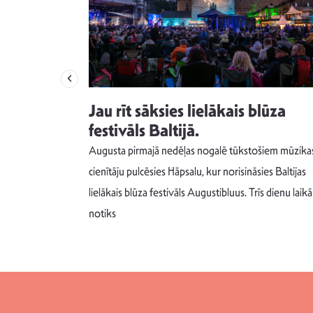
izdod
Jau rīt sāksies lielākais blūza
s nav ko
festivāls Baltijā.
Augusta pirmajā nedēļas nogalē tūkstošiem mūzika
m un spējai
cienītāju pulcēsies Hāpsalu, kur norisināsies Baltijas
 šādu noskaņu
lielākais blūza festivāls Augustibluus. Trīs dienu laikā
notiks