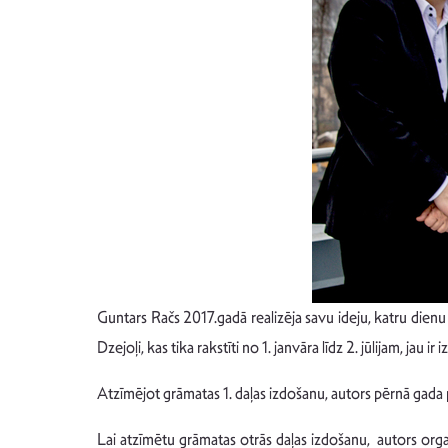
Guntars Račs 2017.gadā realizēja savu ideju, katru dienu 
Dzejoļi, kas tika rakstīti no 1. janvāra līdz 2. jūlijam, jau
Atzīmējot grāmatas 1. daļas izdošanu, autors pērnā gada 
Lai atzīmētu grāmatas otrās daļas izdošanu, autors org