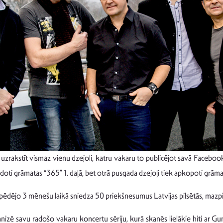
uzrakstīt vismaz vienu dzejoli, katru vakaru to publicējot savā Facebook 
 ir izdoti grāmatas “365” 1. daļā, bet otrā pusgada dzejoļi tiek apkopoti grāma
pēdējo 3 mēnešu laikā sniedza 50 priekšnesumus Latvijas pilsētās, mazpi
anizē savu radošo vakaru koncertu sēriju, kurā skanēs lielākie hiti ar 