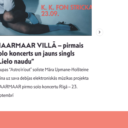
AARMAAR VILLĀ – pirmais
“Emocijas
olo koncerts un jauns singls
kļūt par
Lielo naudu”
izdod si
uzrakstī
upas “Astro’n’out” soliste Māra Upmane-Holšteine
Pēc ilgākas ra
cina uz sava debijas elektroniskās mūzikas projekta
dziesmu autors
ARMAAR pirmo solo koncertu Rīgā – 23.
singlu “NESA
ptembrī