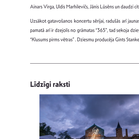
Ainars Virga, Uldis Marhilevičs, Jānis Lūsēns un daudzi c
Uzsākot gatavošanos koncertu sērijai, radušās arī jauna
pamatā arī ir dzejolis no grāmatas “365”, tad sekoja dz
“Klusums pirms vētras” . Dziesmu producēja Gints Stank
Līdzīgi raksti