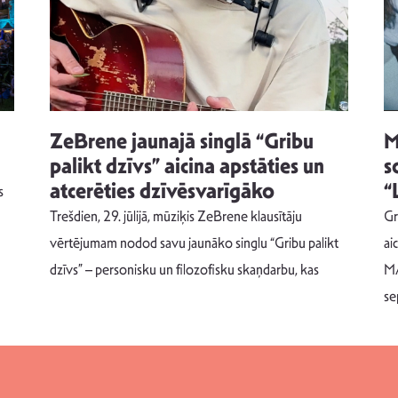
ZeBrene jaunajā singlā “Gribu
M
palikt dzīvs” aicina apstāties un
s
atcerēties dzīvēsvarīgāko
“
s
Trešdien, 29. jūlijā, mūziķis ZeBrene klausītāju
Gr
vērtējumam nodod savu jaunāko singlu “Gribu palikt
ai
dzīvs” – personisku un filozofisku skaņdarbu, kas
MA
se