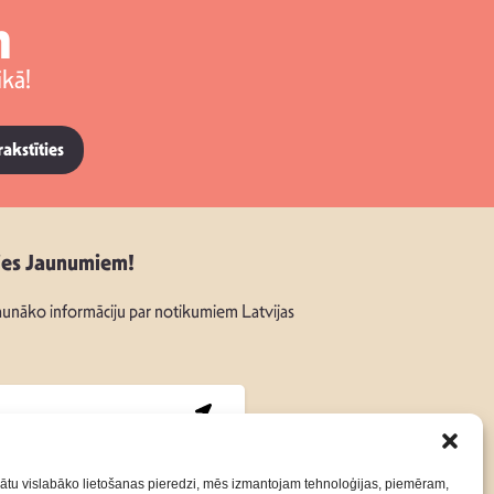
m
kā!
rakstīties
ies Jaunumiem!
unāko informāciju par notikumiem Latvijas
:
ātu vislabāko lietošanas pieredzi, mēs izmantojam tehnoloģijas, piemēram,