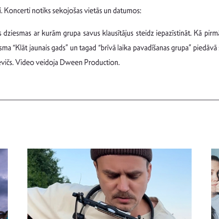
iti. Koncerti notiks sekojošas vietās un datumos:
s dziesmas ar kurām grupa savus klausītājus steidz iepazīstināt. Kā pir
iesma “Klāt jaunais gads” un tagad “brīvā laika pavadīšanas grupa” piedā
evičs. Video veidoja Dween Production.