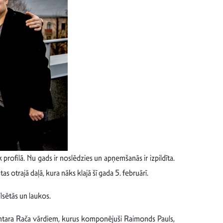
profilā. Nu gads ir noslēdzies un apņemšanās ir izpildīta.
tas otrajā daļā, kura nāks klajā šī gada 5. februārī.
lsētās un laukos.
Guntara Rača vārdiem, kurus komponējuši Raimonds Pauls,