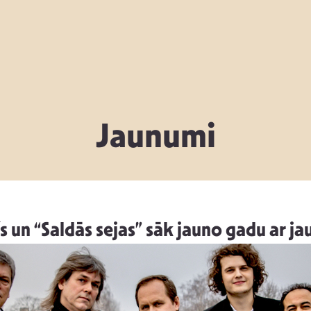
Jaunumi
 un “Saldās sejas” sāk jauno gadu ar j