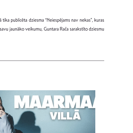
mā tika publicēta dziesma “Neiespējams nav nekas”, kuras
vā savu jaunāko veikumu, Guntara Rača sarakstīto dziesmu