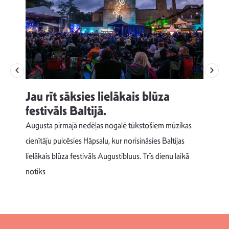
Jau rīt sāksies lielākais blūza
festivāls Baltijā.
p
Augusta pirmajā nedēļas nogalē tūkstošiem mūzikas
T
cienītāju pulcēsies Hāpsalu, kur norisināsies Baltijas
v
lielākais blūza festivāls Augustibluus. Trīs dienu laikā
d
notiks