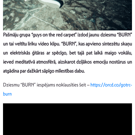
Pašmāju grupa “guys on the red carpet” izdod jaunu dziesmu “BURN”
un tai veltītu liriku video klipu. “BURN”, kas apvieno sintezētu skaņu
un elektriskās ģitāras ar spēcīgo, bet tajā pat laikā maigo vokālu,
ieved meditatīvā atmosfērā, aizskarot dziļākos emociju nostūrus un
atgādina par dažkārt sāpīgo mīlestības dabu.
Dziesmu “BURN” iespējams noklausīties šeit –
https://orcd.co/gotrc-
burn