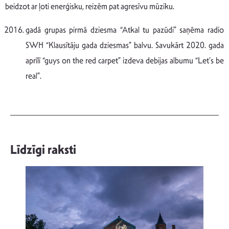
beidzot ar ļoti enerģisku, reizēm pat agresīvu mūziku.
gadā grupas pirmā dziesma “Atkal tu pazūdi” saņēma radio
SWH “Klausītāju gada dziesmas” balvu. Savukārt 2020. gada
aprīlī “guys on the red carpet” izdeva debijas albumu “Let’s be
real”.
Līdzīgi raksti