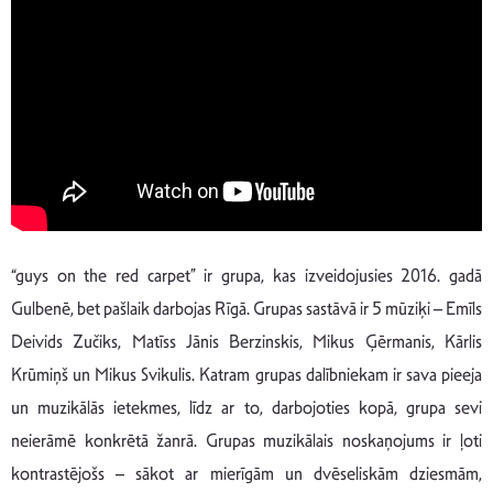
“guys on the red carpet” ir grupa, kas izveidojusies 2016. gadā
Gulbenē, bet pašlaik darbojas Rīgā. Grupas sastāvā ir 5 mūziķi – Emīls
Deivids Zučiks, Matīss Jānis Berzinskis, Mikus Ģērmanis, Kārlis
Krūmiņš un Mikus Svikulis. Katram grupas dalībniekam ir sava pieeja
un muzikālās ietekmes, līdz ar to, darbojoties kopā, grupa sevi
neierāmē konkrētā žanrā. Grupas muzikālais noskaņojums ir ļoti
kontrastējošs – sākot ar mierīgām un dvēseliskām dziesmām,