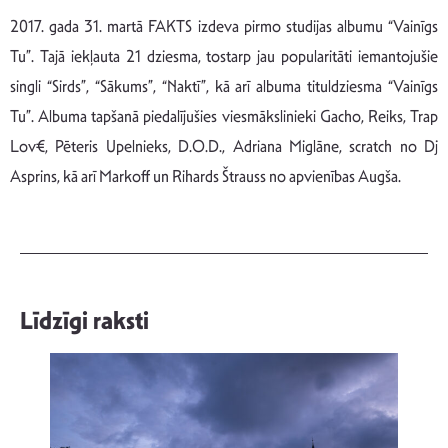
2017. gada 31. martā FAKTS izdeva pirmo studijas albumu “Vainīgs
Tu”. Tajā iekļauta 21 dziesma, tostarp jau popularitāti iemantojušie
singli “Sirds”, “Sākums”, “Naktī”, kā arī albuma tituldziesma “Vainīgs
Tu”. Albuma tapšanā piedalījušies viesmākslinieki Gacho, Reiks, Trap
Lov€, Pēteris Upelnieks, D.O.D., Adriana Miglāne, scratch no Dj
Asprins, kā arī Markoff un Rihards Štrauss no apvienības Augša.
Līdzīgi raksti