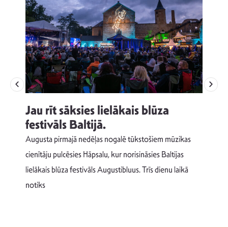
Jau rīt sāksies lielākais blūza
festivāls Baltijā.
p
Augusta pirmajā nedēļas nogalē tūkstošiem mūzikas
T
cienītāju pulcēsies Hāpsalu, kur norisināsies Baltijas
v
lielākais blūza festivāls Augustibluus. Trīs dienu laikā
d
notiks