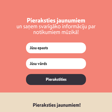
Pieraksties jaunumiem
un saņem svarīgāko informāciju par
notikumiem mūzikā!
Pierakstīties
Pieraksties jaunumiem!