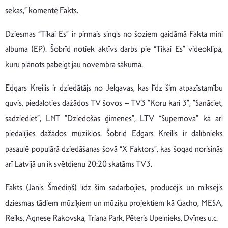
sekas,” komentē Fakts.
Dziesmas “Tikai Es” ir pirmais singls no šoziem gaidāmā Fakta mini
albuma (EP). Šobrīd notiek aktīvs darbs pie “Tikai Es” videoklipa,
kuru plānots pabeigt jau novembra sākumā.
Edgars Kreilis ir dziedātājs no Jelgavas, kas līdz šim atpazīstamību
guvis, piedaloties dažādos TV šovos – TV3 ”Koru kari 3”, ”Sanāciet,
sadziediet”, LNT ”Dziedošās ģimenes”, LTV “Supernova” kā arī
piedalījies dažādos mūziklos. Šobrīd Edgars Kreilis ir dalībnieks
pasaulē populārā dziedāšanas šovā “X Faktors”, kas šogad norisinās
arī Latvijā un ik svētdienu 20:20 skatāms TV3.
Fakts (Jānis Šmēdiņš) līdz šim sadarbojies, producējis un miksējis
dziesmas tādiem mūziķiem un mūziķu projektiem kā Gacho, MESA,
Reiks, Agnese Rakovska, Triana Park, Pēteris Upelnieks, Dvīnes u.c.