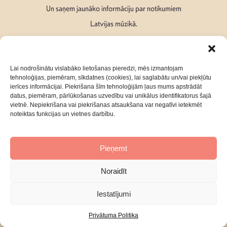
Un saņem jaunāko informāciju par notikumiem
Latvijas mūzikā.
Lai nodrošinātu vislabāko lietošanas pieredzi, mēs izmantojam
tehnoloģijas, piemēram, sīkdatnes (cookies), lai saglabātu un/vai piekļūtu
ierīces informācijai. Piekrišana šīm tehnoloģijām ļaus mums apstrādāt
Seko mums:
datus, piemēram, pārlūkošanas uzvedību vai unikālus identifikatorus šajā
vietnē. Nepiekrišana vai piekrišanas atsaukšana var negatīvi ietekmēt
noteiktas funkcijas un vietnes darbību.
Pieņemt
Par mums
Kontakti
Noraidīt
Privātuma Politika
Iestatījumi
Privātuma Politika