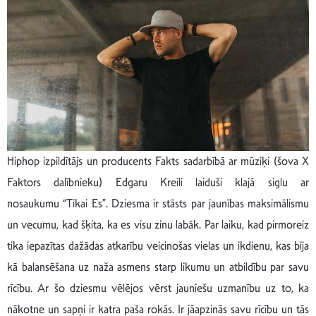
Hiphop izpildītājs un producents Fakts sadarbībā ar mūziķi (šova X
Faktors dalībnieku) Edgaru Kreili laiduši klajā siglu ar
nosaukumu “Tikai Es”. Dziesma ir stāsts par jaunības maksimālismu
un vecumu, kad šķita, ka es visu zinu labāk. Par laiku, kad pirmoreiz
tika iepazītas dažādas atkarību veicinošas vielas un ikdienu, kas bija
kā balansēšana uz naža asmens starp likumu un atbildību par savu
rīcību. Ar šo dziesmu vēlējos vērst jauniešu uzmanību uz to, ka
nākotne un sapņi ir katra paša rokās. Ir jāapzinās savu rīcību un tās