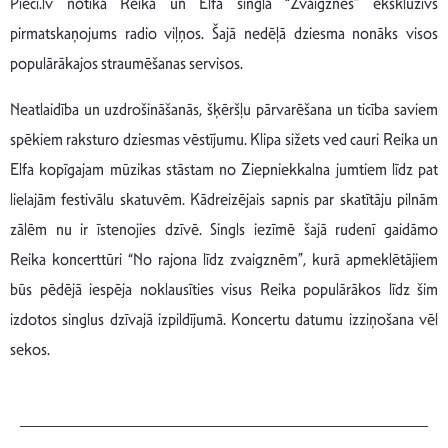
Pieci.lv notika Reika un Elfa singla “Zvaigznes” ekskluzīvs
pirmatskaņojums radio viļņos. Šajā nedēļā dziesma nonāks visos
populārākajos straumēšanas servisos.
Neatlaidība un uzdrošināšanās, šķēršļu pārvarēšana un ticība saviem
spēkiem raksturo dziesmas vēstījumu. Klipa sižets ved cauri Reika un
Elfa kopīgajam mūzikas stāstam no Ziepniekkalna jumtiem līdz pat
lielajām festivālu skatuvēm. Kādreizējais sapnis par skatītāju pilnām
zālēm nu ir īstenojies dzīvē. Singls iezīmē šajā rudenī gaidāmo
Reika koncerttūri “No rajona līdz zvaigznēm”, kurā apmeklētājiem
būs pēdējā iespēja noklausīties visus Reika populārākos līdz šim
izdotos singlus dzīvajā izpildījumā. Koncertu datumu izziņošana vēl
sekos.