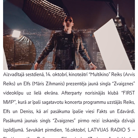
Aizvadītajā sestdienā, 14. oktobrī, kinoteātrī “Multikino” Reiks (Arvis
Reiks) un Elfs (Māris Zihmanis) prezentēja jaunā singla “Zvaigznes”
videoklipu uz lielā ekrāna. Afterparty norisinājās klubā “FIRST
МИР”, kurā ar īpaši sagatavotu koncerta programmu uzstājās Reiks,
Elfs un Deniss, kā arī pasākuma īpašie viesi Fakts un Edavārdi.
Pasākumā jaunais singls “Zvaigznes” pirmo reizi izskanēja dzīvajā
izpildījumā. Savukārt pirmdien, 16.oktobrī, LATVIJAS RADIO 5 –