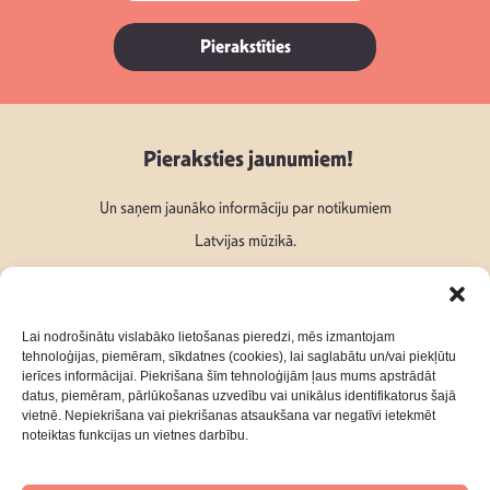
Pierakstīties
Pieraksties jaunumiem!
Un saņem jaunāko informāciju par notikumiem
Latvijas mūzikā.
Lai nodrošinātu vislabāko lietošanas pieredzi, mēs izmantojam
tehnoloģijas, piemēram, sīkdatnes (cookies), lai saglabātu un/vai piekļūtu
ierīces informācijai. Piekrišana šīm tehnoloģijām ļaus mums apstrādāt
Seko mums:
datus, piemēram, pārlūkošanas uzvedību vai unikālus identifikatorus šajā
vietnē. Nepiekrišana vai piekrišanas atsaukšana var negatīvi ietekmēt
noteiktas funkcijas un vietnes darbību.