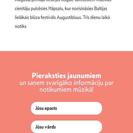
T
cienītāju pulcēsies Hāpsalu, kur norisināsies Baltijas
v
lielākais blūza festivāls Augustibluus. Trīs dienu laikā
d
notiks
Pieraksties jaunumiem
un saņem svarīgāko informāciju par
notikumiem mūzikā!