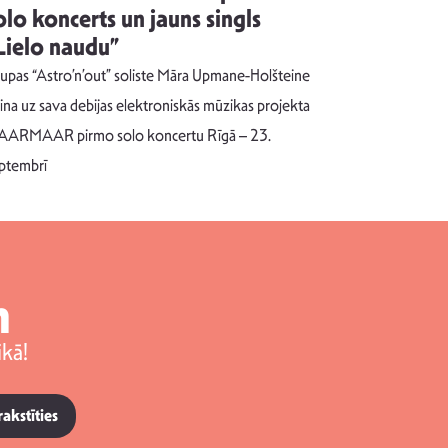
olo koncerts un jauns singls
kļūt par
Lielo naudu”
izdod si
uzrakstī
upas “Astro’n’out” soliste Māra Upmane-Holšteine
Pēc ilgākas ra
cina uz sava debijas elektroniskās mūzikas projekta
dziesmu autors
ARMAAR pirmo solo koncertu Rīgā – 23.
singlu “NESA
ptembrī
m
kā!
rakstīties