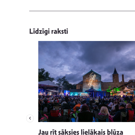
Līdzīgi raksti
izdod
Jau rīt sāksies lielākais blūza