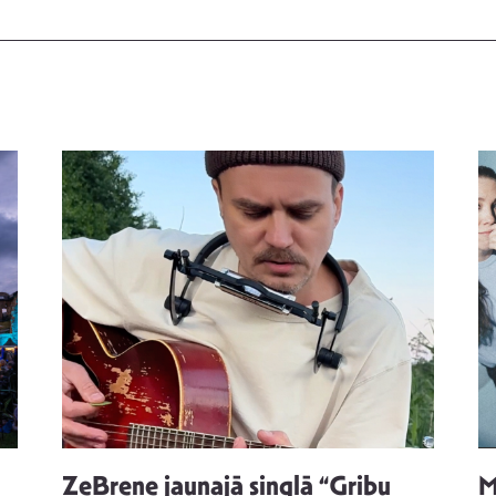
ZeBrene jaunajā singlā “Gribu
M