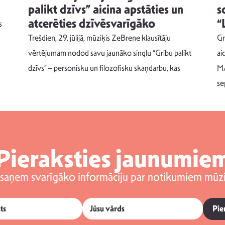
palikt dzīvs” aicina apstāties un
s
atcerēties dzīvēsvarīgāko
“
s
Trešdien, 29. jūlijā, mūziķis ZeBrene klausītāju
Gr
vērtējumam nodod savu jaunāko singlu “Gribu palikt
ai
dzīvs” – personisku un filozofisku skaņdarbu, kas
MA
se
Pieraksties jaunumie
 saņem svarīgāko informāciju par notikumiem mūzi
Pie