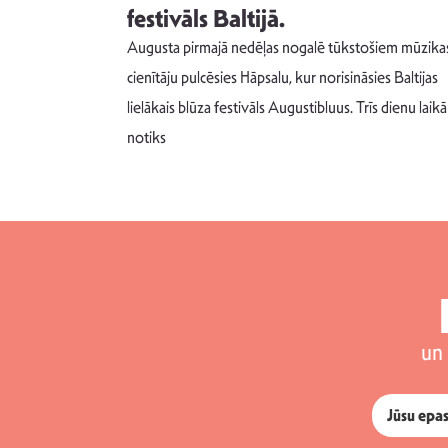
s nav ko
festivāls Baltijā.
Augusta pirmajā nedēļas nogalē tūkstošiem mūzika
m un spējai
cienītāju pulcēsies Hāpsalu, kur norisināsies Baltijas
 šādu noskaņu
lielākais blūza festivāls Augustibluus. Trīs dienu laikā
notiks
un