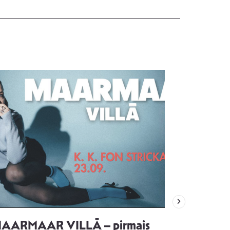
AARMAAR VILLĀ – pirmais
“Emocijas