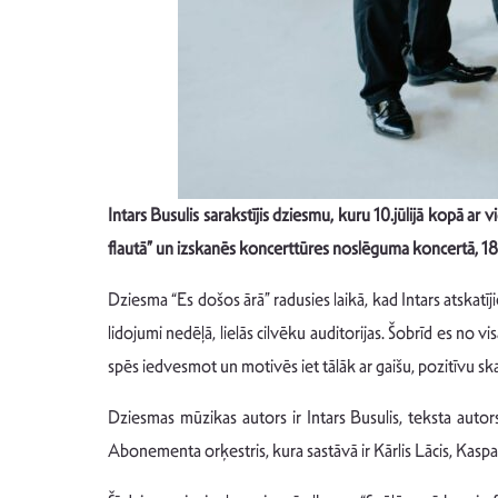
Intars Busulis sarakstījis dziesmu, kuru 10.jūlijā kopā 
flautā” un izskanēs koncerttūres noslēguma koncertā, 18
Dziesma “Es došos ārā” radusies laikā, kad Intars atskatīji
lidojumi nedēļā, lielās cilvēku auditorijas. Šobrīd es no 
spēs iedvesmot un motivēs iet tālāk ar gaišu, pozitīvu sk
Dziesmas mūzikas autors ir Intars Busulis, teksta autors
Abonementa orķestris, kura sastāvā ir Kārlis Lācis, Kaspa