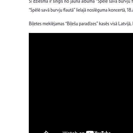
Šī dziesma ir singls no jaunā albuma “Spēlē savā burvju 
“Spēlē savā burvju flautā” lielajā noslēguma koncertā, 18
Biļetes meklējamas “Biļešu paradīzes” kasēs visā Latvijā, 