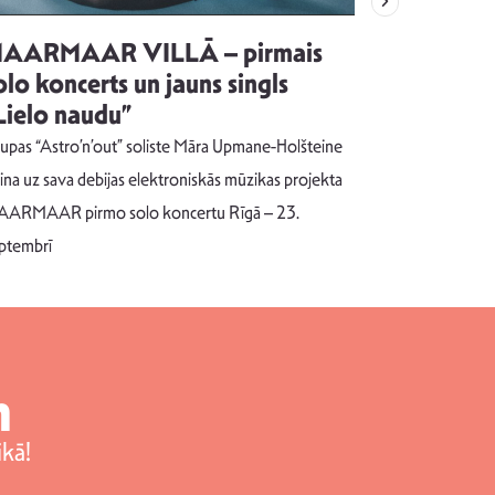
AARMAAR VILLĀ – pirmais
“Emocijas
olo koncerts un jauns singls
kļūt par
Lielo naudu”
izdod si
uzrakstī
upas “Astro’n’out” soliste Māra Upmane-Holšteine
Pēc ilgākas ra
cina uz sava debijas elektroniskās mūzikas projekta
dziesmu autors
ARMAAR pirmo solo koncertu Rīgā – 23.
singlu “NESA
ptembrī
m
kā!