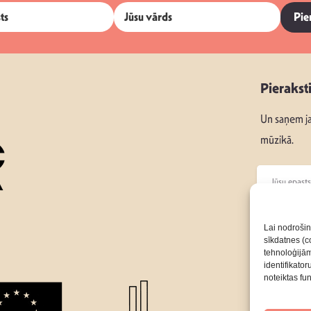
Pie
Pierakst
Un saņem ja
mūzikā.
Seko mums
Lai nodrošin
sīkdatnes (co
tehnoloģijā
Par Mums
identifikato
noteiktas fu