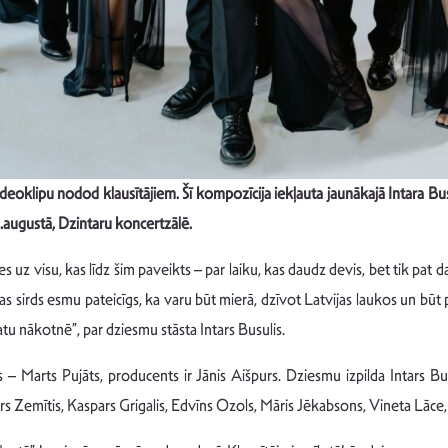
ar videoklipu nodod klausītājiem. Šī kompozīcija iekļauta jaunākajā Intar
.augustā, Dzintaru koncertzālē.
es uz visu, kas līdz šim paveikts – par laiku, kas daudz devis, bet tik pat d
visas sirds esmu pateicīgs, ka varu būt mierā, dzīvot Latvijas laukos un būt
atu nākotnē”, par dziesmu stāsta Intars Busulis.
 – Marts Pujāts, producents ir Jānis Aišpurs. Dziesmu izpilda Intars Bu
rs Zemītis, Kaspars Grigalis, Edvīns Ozols, Māris Jēkabsons, Vineta Lāce,