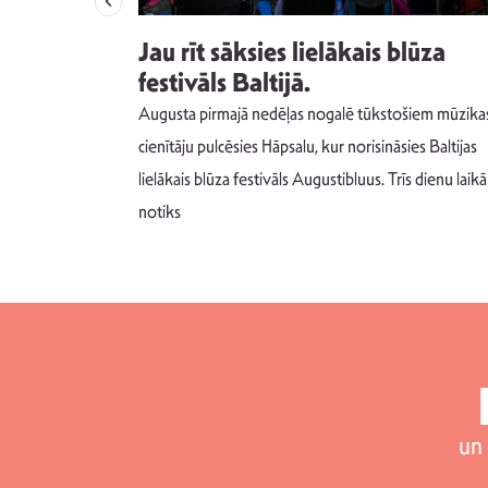
izdod
Jau rīt sāksies lielākais blūza
s nav ko
festivāls Baltijā.
Augusta pirmajā nedēļas nogalē tūkstošiem mūzika
m un spējai
cienītāju pulcēsies Hāpsalu, kur norisināsies Baltijas
 šādu noskaņu
lielākais blūza festivāls Augustibluus. Trīs dienu laikā
notiks
un