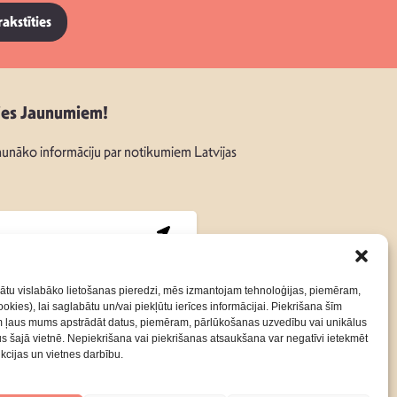
rakstīties
ies Jaunumiem!
unāko informāciju par notikumiem Latvijas
:
ātu vislabāko lietošanas pieredzi, mēs izmantojam tehnoloģijas, piemēram,
okies), lai saglabātu un/vai piekļūtu ierīces informācijai. Piekrišana šīm
m ļaus mums apstrādāt datus, piemēram, pārlūkošanas uzvedību vai unikālus
Kontakti
Privātuma Politika
rus šajā vietnē. Nepiekrišana vai piekrišanas atsaukšana var negatīvi ietekmēt
nkcijas un vietnes darbību.