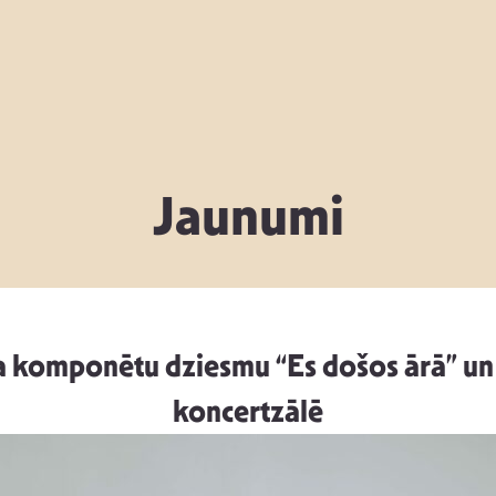
Jaunumi
aša komponētu dziesmu “Es došos ārā” un
koncertzālē