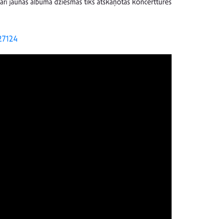
n arī jaunās albuma dziesmas tiks atskaņotas koncerttūres
/27124