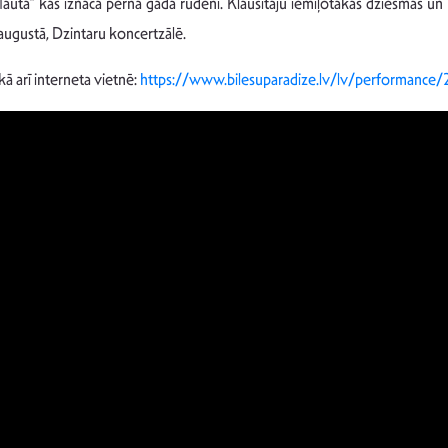
flautā” kas iznāca pērnā gada rudenī. Klausītāju iemīļotākās dziesmas u
.augustā, Dzintaru koncertzālē.
kā arī interneta vietnē:
https://www.bilesuparadize.lv/lv/performance