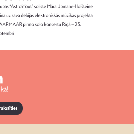
uzrakstī
upas “Astro’n’out” soliste Māra Upmane-Holšteine
Pēc ilgākas ra
cina uz sava debijas elektroniskās mūzikas projekta
dziesmu autors
ARMAAR pirmo solo koncertu Rīgā – 23.
singlu “NESA
ptembrī
m
kā!
rakstīties