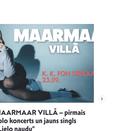
AARMAAR VILLĀ – pirmais
“Emocijas
olo koncerts un jauns singls
kļūt par
Lielo naudu”
izdod si