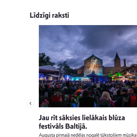
Līdzīgi raksti
izdod
Jau rīt sāksies lielākais blūza
s nav ko
festivāls Baltijā.
Augusta pirmajā nedēļas nogalē tūkstošiem mūzika