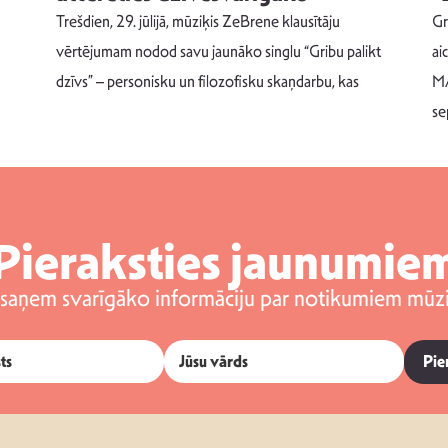
Trešdien, 29. jūlijā, mūziķis ZeBrene klausītāju
Gr
vērtējumam nodod savu jaunāko singlu “Gribu palikt
ai
dzīvs” – personisku un filozofisku skaņdarbu, kas
MA
se
Pieraksties jaunumie
 saņem svarīgāko informāciju par notikumiem mūzi
Pie