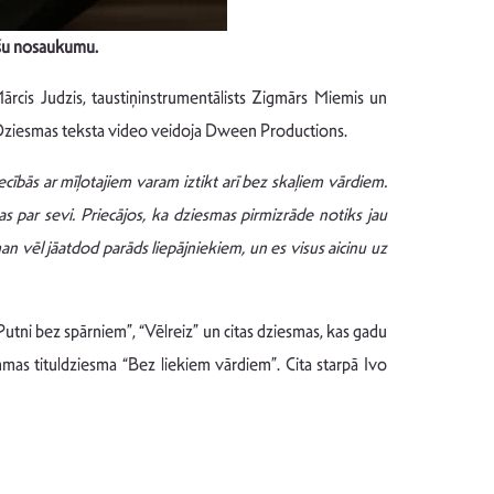
pašu nosaukumu.
Mārcis Judzis, taustiņinstrumentālists Zigmārs Miemis un
is. Dziesmas teksta video veidoja Dween Productions.
ecībās ar mīļotajiem varam iztikt arī bez skaļiem vārdiem.
s par sevi. Priecājos, ka dziesmas pirmizrāde notiks jau
an vēl jāatdod parāds liepājniekiem, un es visus aicinu uz
Putni bez spārniem”, “Vēlreiz” un citas dziesmas, kas gadu
as tituldziesma “Bez liekiem vārdiem”. Cita starpā Ivo