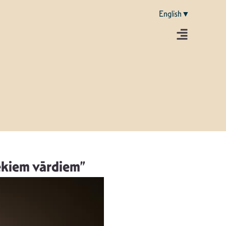
English▼
iekiem vārdiem”