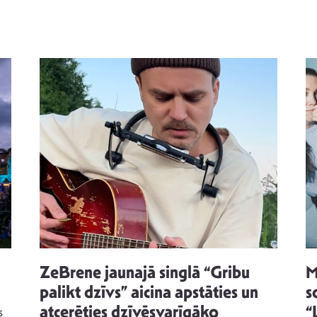
ZeBrene jaunajā singlā “Gribu
M
palikt dzīvs” aicina apstāties un
s
atcerēties dzīvēsvarīgāko
“
s