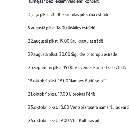
Turnejas “Bez liekiem vārdiem” koncerti:
3.jūlijā plkst. 20.00 Skrundas pilskalna estrādē
9.augustā plkst. 18.00 Ikšķiles estrādē
22.augustā plkst. 19.00 Saulkrastu estrādē
29.augustā plkst. 20.00 Siguldas pilsdrupu estrādē
25.septembrī plkst. 19.00 Vidzemes koncertzāle CĒSIS
18.oktobrī plkst. 18.00 Slampes Kultūras pilī
21.oktobrī plkst. 19.00 Ulbrokas Pērlē
23.oktobrī plkst. 18.00 Ventspils teātra namā “Jūras vārti
24.oktobrī plkst. 19.00 VEF Kultūras pilī