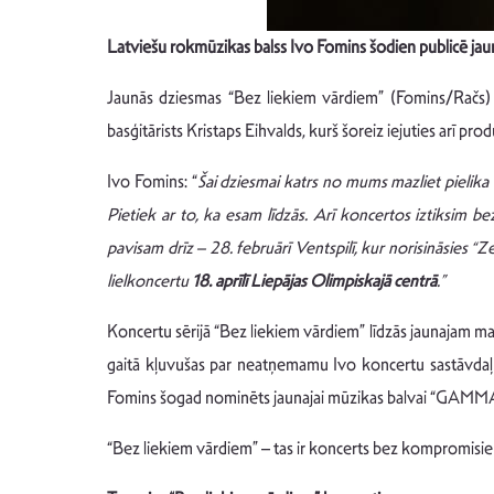
Latviešu rokmūzikas balss Ivo Fomins šodien publicē jau
Jaunās dziesmas “Bez liekiem vārdiem” (Fomins/Račs) ier
basģitārists Kristaps Eihvalds, kurš šoreiz iejuties arī 
Ivo Fomins: “
Šai dziesmai katrs no mums mazliet pielika r
Pietiek ar to, ka esam līdzās. Arī koncertos iztiksim b
pavisam drīz – 28. februārī Ventspilī, kur norisināsies “
lielkoncertu
18. aprīlī Liepājas Olimpiskajā centrā
.”
Koncertu sērijā “Bez liekiem vārdiem” līdzās jaunajam mat
gaitā kļuvušas par neatņemamu Ivo koncertu sastāvdaļu
Fomins šogad nominēts jaunajai mūzikas balvai “GAMMA”
“Bez liekiem vārdiem” – tas ir koncerts bez kompromisiem,