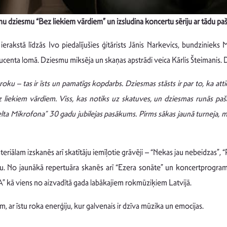
nu dziesmu “Bez liekiem vārdiem” un izsludina koncertu sēriju ar tādu 
akstā līdzās Ivo piedalījušies ģitārists Jānis Narkevics, bundzinieks 
producenta lomā. Dziesmu miksēja un skaņas apstrādi veica Kārlis Šteiman
oku – tas ir īsts un pamatīgs kopdarbs. Dziesmas stāsts ir par to, ka atti
ez liekiem vārdiem. Viss, kas notiks uz skatuves, un dziesmas runās paša
Zelta Mikrofona” 30 gadu jubilejas pasākums. Pirms sākas jaunā turneja, m
eriālam izskanēs arī skatītāju iemīļotie grāvēji – “Nekas jau nebeidzas”, “
. No jaunākā repertuāra skanēs arī “Ezera sonāte” un koncertprogramm
 kā viens no aizvadītā gada labākajiem rokmūziķiem Latvijā.
 ar īstu roka enerģiju, kur galvenais ir dzīva mūzika un emocijas.