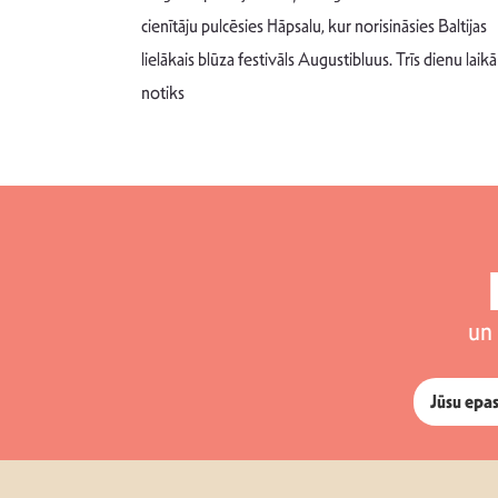
m un spējai
cienītāju pulcēsies Hāpsalu, kur norisināsies Baltijas
 šādu noskaņu
lielākais blūza festivāls Augustibluus. Trīs dienu laikā
notiks
un