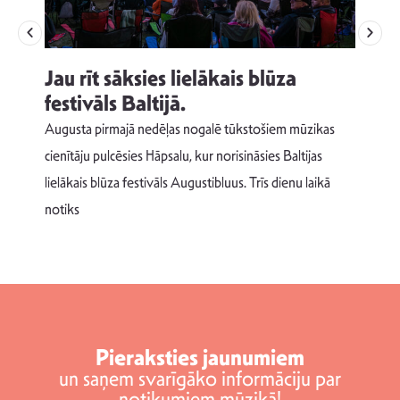
Jau rīt sāksies lielākais blūza
festivāls Baltijā.
p
Augusta pirmajā nedēļas nogalē tūkstošiem mūzikas
T
cienītāju pulcēsies Hāpsalu, kur norisināsies Baltijas
v
lielākais blūza festivāls Augustibluus. Trīs dienu laikā
d
notiks
Pieraksties jaunumiem
un saņem svarīgāko informāciju par
notikumiem mūzikā!