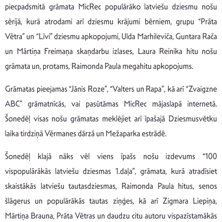
piecpadsmitā grāmata MicRec populārāko latviešu dziesmu nošu
sērijā, kurā atrodami arī dziesmu krājumi bērniem, grupu “Prāta
Vētra” un “Līvi” dziesmu apkopojumi, Ulda Marhileviča, Guntara Rača
un Mārtiņa Freimaņa skaņdarbu izlases, Laura Reinika hitu nošu
grāmata un, protams, Raimonda Paula megahitu apkopojums.
Grāmatas pieejamas “Jānis Roze”, “Valters un Rapa”, kā arī “Zvaigzne
ABC” grāmatnīcās, vai pasūtāmas MicRec mājaslapā internetā.
Šonedēļ visas nošu grāmatas meklējiet arī īpašajā Dziesmusvētku
laika tirdziņā Vērmanes dārzā un Mežaparka estrādē.
Šonedēļ klajā nāks vēl viens īpašs nošu izdevums “100
vispopulārākās latviešu dziesmas 1.daļa”, grāmata, kurā atradīsiet
skaistākās latviešu tautasdziesmas, Raimonda Paula hitus, senos
šlāgerus un populārākās tautas ziņģes, kā arī Zigmara Liepiņa,
Mārtiņa Brauna, Prāta Vētras un daudzu citu autoru vispazīstamākās