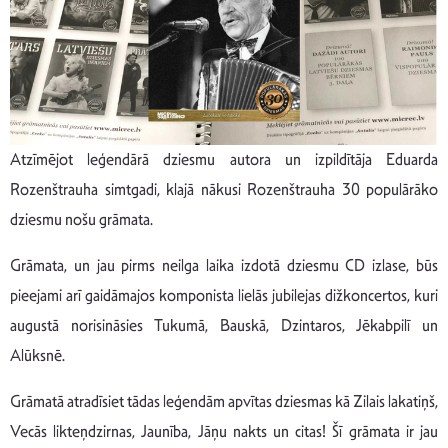
Atzīmējot leģendārā dziesmu autora un izpildītāja Eduarda
Rozenštrauha simtgadi, klajā nākusi Rozenštrauha 30 populārāko
dziesmu nošu grāmata.
Grāmata, un jau pirms neilga laika izdotā dziesmu CD izlase, būs
pieejami arī gaidāmajos komponista lielās jubilejas dižkoncertos, kuri
augustā norisināsies Tukumā, Bauskā, Dzintaros, Jēkabpilī un
Alūksnē.
Grāmatā atradīsiet tādas leģendām apvītas dziesmas kā Zilais lakatiņš,
Vecās likteņdzirnas, Jaunība, Jāņu nakts un citas! Šī grāmata ir jau