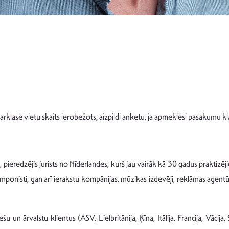
 vietu skaits ierobežots, aizpildi anketu, ja apmeklēsi pasākumu klā
ieredzējis jurists no Nīderlandes, kurš jau vairāk kā 30 gadus praktizēj
omponisti, gan arī ierakstu kompānijas, mūzikas izdevēji, reklāmas aģentūr
u un ārvalstu klientus (ASV, Lielbritānija, Ķīna, Itālija, Francija, Vācija