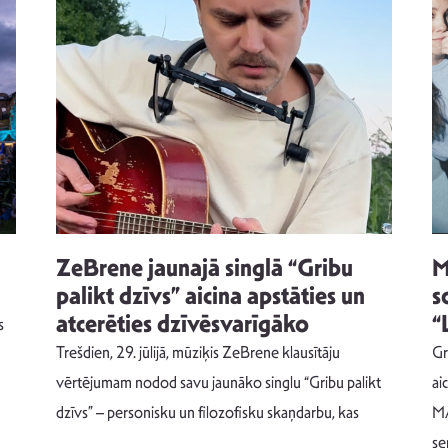
ZeBrene jaunajā singlā “Gribu
M
palikt dzīvs” aicina apstāties un
s
atcerēties dzīvēsvarīgāko
“
s
Trešdien, 29. jūlijā, mūziķis ZeBrene klausītāju
Gr
vērtējumam nodod savu jaunāko singlu “Gribu palikt
ai
dzīvs” – personisku un filozofisku skaņdarbu, kas
MA
se