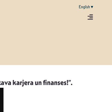
English▼
tava karjera un finanses!”.