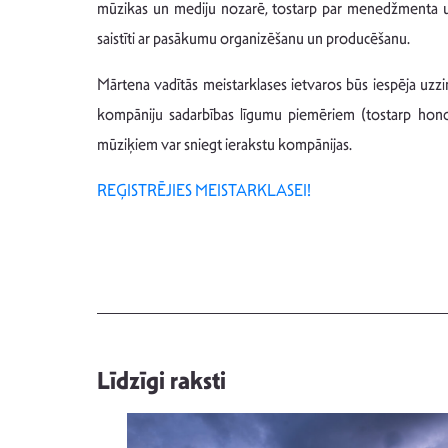
mūzikas un mediju nozarē, tostarp par menedžmenta un 
saistīti ar pasākumu organizēšanu un producēšanu.
Mārtena vadītās meistarklases ietvaros būs iespēja uzzi
kompāniju sadarbības līgumu piemēriem (tostarp honorā
mūziķiem var sniegt ierakstu kompānijas.
REĢISTRĒJIES MEISTARKLASEI!
Līdzīgi raksti