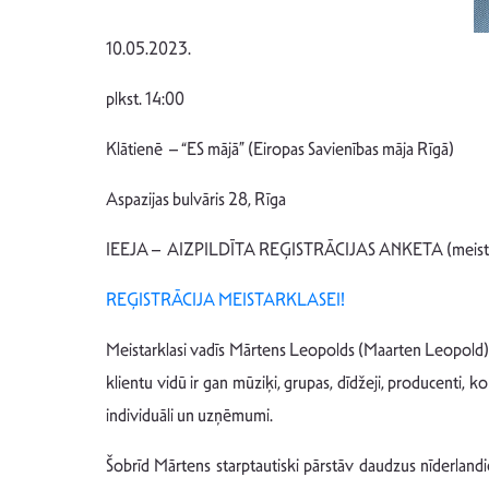
10.05.2023.
plkst. 14:00
Klātienē – “ES mājā” (Eiropas Savienības māja Rīgā)
Aspazijas bulvāris 28, Rīga
IEEJA – AIZPILDĪTA REĢISTRĀCIJAS ANKETA (meistarklasē
REĢISTRĀCIJA MEISTARKLASEI!
Meistarklasi vadīs Mārtens Leopolds (Maarten Leopold), p
klientu vidū ir gan mūziķi, grupas, dīdžeji, producenti, k
individuāli un uzņēmumi.
Šobrīd Mārtens starptautiski pārstāv daudzus nīderlandieš