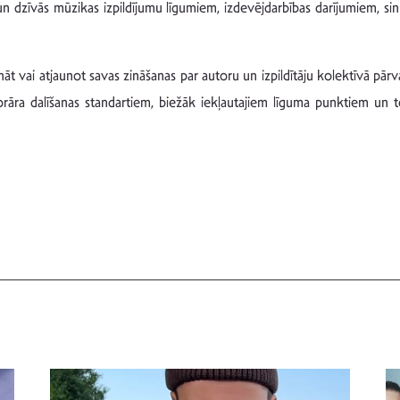
dzīvās mūzikas izpildījumu līgumiem, izdevējdarbības darījumiem, sinh
nāt vai atjaunot savas zināšanas par autoru un izpildītāju kolektīvā pār
ra dalīšanas standartiem, biežāk iekļautajiem līguma punktiem un to