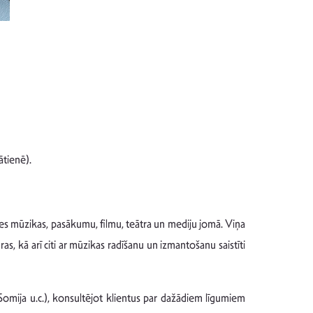
tienē).
ies mūzikas, pasākumu, filmu, teātra un mediju jomā. Viņa
as, kā arī citi ar mūzikas radīšanu un izmantošanu saistīti
, Somija u.c.), konsultējot klientus par dažādiem līgumiem