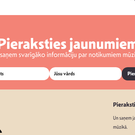
Pieraksties jaunumie
 saņem svarīgāko informāciju par notikumiem mūzi
Pie
Pierakst
Un saņem ja
mūzikā.