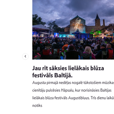
izdod
Jau rīt sāksies lielākais blūza
s nav ko
festivāls Baltijā.
Augusta pirmajā nedēļas nogalē tūkstošiem mūzika
m un spējai
cienītāju pulcēsies Hāpsalu, kur norisināsies Baltijas
 šādu noskaņu
lielākais blūza festivāls Augustibluus. Trīs dienu laikā
notiks