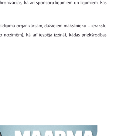
ronizācijas, kā arī sponsoru līgumiem un līgumiem, kas
valdījuma organizācijām, dažādiem mākslinieku – ierakstu
 nozīmēm), kā arī iespēja izzināt, kādas priekšrocības