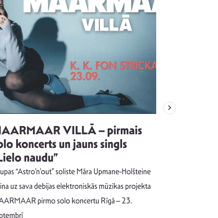
AARMAAR VILLĀ – pirmais
“Emocijas
olo koncerts un jauns singls
kļūt par
Lielo naudu”
izdod si
uzrakstī
upas “Astro’n’out” soliste Māra Upmane-Holšteine
Pēc ilgākas ra
cina uz sava debijas elektroniskās mūzikas projekta
dziesmu autors
ARMAAR pirmo solo koncertu Rīgā – 23.
singlu “NESA
ptembrī