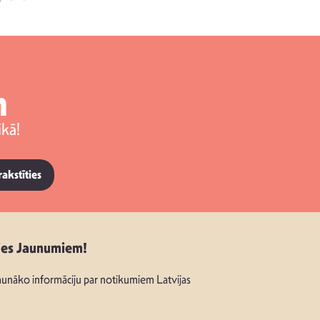
m
kā!
rakstīties
ies Jaunumiem!
unāko informāciju par notikumiem Latvijas