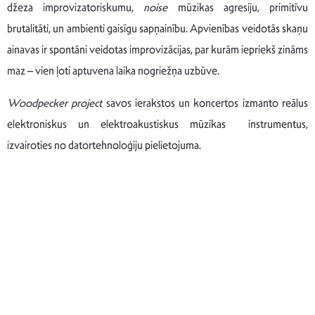
džeza improvizatoriskumu,
noise
mūzikas agresiju, primitīvu
brutalitāti, un ambienti gaisīgu sapņainību. Apvienības veidotās skaņu
ainavas ir spontāni veidotas improvizācijas, par kurām iepriekš zināms
maz – vien ļoti aptuvena laika nogriežņa uzbūve.
Woodpecker project
savos ierakstos un koncertos izmanto reālus
elektroniskus un elektroakustiskus mūzikas instrumentus,
izvairoties no datortehnoloģiju pielietojuma.