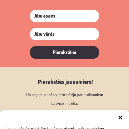
Pierakstīties
Pieraksties jaunumiem!
Un saņem jaunāko informāciju par notikumiem
Latvijas mūzikā.
Lai nodrošinātu vislabāko lietošanas pieredzi, mēs izmantojam