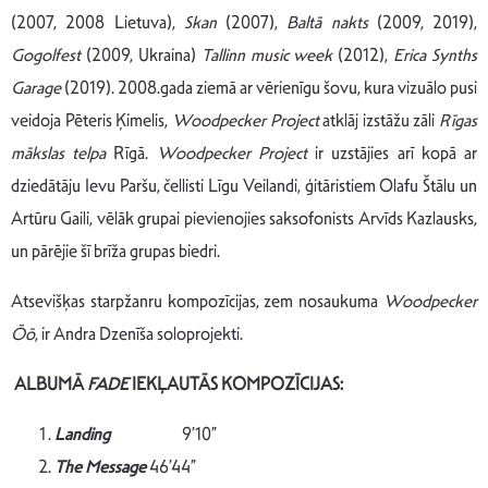
(2007, 2008 Lietuva),
Skan
(2007),
Baltā nakts
(2009, 2019),
Gogolfest
(2009, Ukraina)
Tallinn music week
(2012),
Erica Synths
Garage
(2019). 2008.gada ziemā ar vērienīgu šovu, kura vizuālo pusi
veidoja Pēteris Ķimelis,
Woodpecker Project
atklāj izstāžu zāli
Rīgas
mākslas telpa
Rīgā.
Woodpecker Project
ir uzstājies arī kopā ar
dziedātāju Ievu Paršu, čellisti Līgu Veilandi, ģitāristiem Olafu Štālu un
Artūru Gaili, vēlāk grupai pievienojies saksofonists Arvīds Kazlausks,
un pārējie šī brīža grupas biedri.
Atsevišķas starpžanru kompozīcijas, zem nosaukuma
Woodpecker
Ōō
, ir Andra Dzenīša soloprojekti.
ALBUMĀ
FADE
IEKĻAUTĀS KOMPOZĪCIJAS:
Landing
9’10”
The Message
46’44”