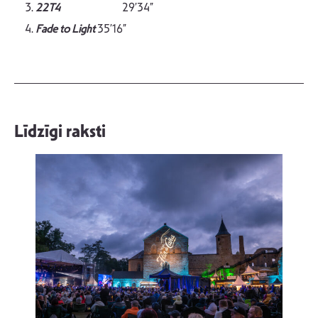
22T4
29’34”
Fade to Light
35’16”
Līdzīgi raksti