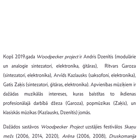
Kopš 2019.gada
Woodpecker project
ir Andris Dzenītis (modulārie
un analogie sintezatori, elektronika, ģitāras), Ritvars Garoza
(sintezatori, elektronika), Arvīds Kazlausks (saksofoni, elektronika),
Gatis Zaķis (sintezatori, ģitāras, elektronika). Apvienības mūziķiem ir
dažādas muzikālās intereses, kuras balstītas to ikdienas
profesionālajā darbībā džeza (Garoza), popmūzikas (Zaķis), un
klasiskās mūzikas (Kazlausks, Dzenītis) jomās.
Dažādos sastāvos
Woodpecker Project
uzstājies festivālos
Skaņu
mežs
(2006, 2014, 2020),
Arēna
(2006, 2008),
Druskomanija