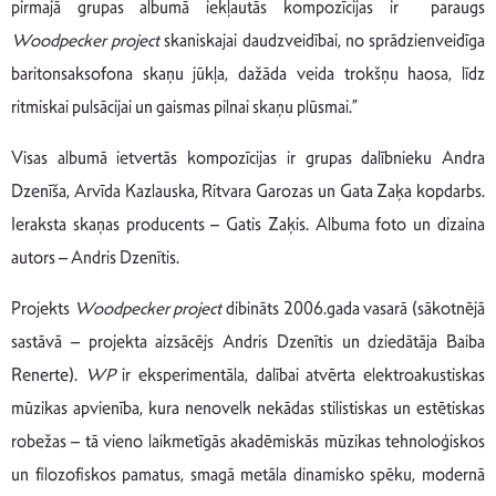
pirmajā grupas albumā iekļautās kompozīcijas ir paraugs
Woodpecker project
skaniskajai daudzveidībai, no sprādzienveidīga
baritonsaksofona skaņu jūkļa, dažāda veida trokšņu haosa, līdz
ritmiskai pulsācijai un gaismas pilnai skaņu plūsmai.”
Visas albumā ietvertās kompozīcijas ir grupas dalībnieku Andra
Dzenīša, Arvīda Kazlauska, Ritvara Garozas un Gata Zaķa kopdarbs.
Ieraksta skaņas producents – Gatis Zaķis. Albuma foto un dizaina
autors – Andris Dzenītis.
Projekts
Woodpecker project
dibināts 2006.gada vasarā (sākotnējā
sastāvā – projekta aizsācējs Andris Dzenītis un dziedātāja Baiba
Renerte).
WP
ir eksperimentāla, dalībai atvērta elektroakustiskas
mūzikas apvienība, kura nenovelk nekādas stilistiskas un estētiskas
robežas – tā vieno laikmetīgās akadēmiskās mūzikas tehnoloģiskos
un filozofiskos pamatus, smagā metāla dinamisko spēku, modernā