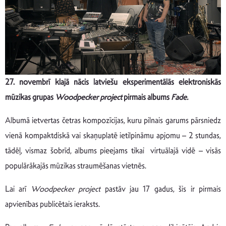
27. novembrī klajā nācis latviešu eksperimentālās elektroniskās
mūzikas grupas
Woodpecker project
pirmais albums
Fade.
Albumā ietvertas četras kompozīcijas, kuru pilnais garums pārsniedz
vienā kompaktdiskā vai skaņuplatē ietilpināmu apjomu – 2 stundas,
tādēļ, vismaz šobrīd, albums pieejams tikai virtuālajā vidē – visās
populārākajās mūzikas straumēšanas vietnēs.
Lai arī
Woodpecker project
pastāv jau 17 gadus, šis ir pirmais
apvienības publicētais ieraksts.