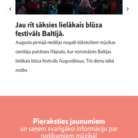
Jau rīt sāksies lielākais blūza
festivāls Baltijā.
p
Augusta pirmajā nedēļas nogalē tūkstošiem mūzikas
T
cienītāju pulcēsies Hāpsalu, kur norisināsies Baltijas
v
lielākais blūza festivāls Augustibluus. Trīs dienu laikā
d
notiks
Pieraksties jaunumiem
un saņem svarīgāko informāciju par
notikumiem mūzikā!