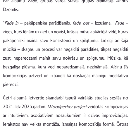
Par albumu
Fade,
grupas vārdā stāsta grupas dibinātājs Andris
Dzenītis:
“
Fade in
– pakāpeniska parādīšanās,
fade out
– izzušana.
Fade
–
zieds, kurš lēnām uzzied un novīst, krāsas mūsu apkārtējā vidē, kuras
pakāpeniski maina savu konsistenci un spilgtumu. Līdzīgi arī šajā
mūzikā – skaņas un procesi var negaidīti parādīties, tikpat negaidīti
zust, neparedzami mainīt savu nokrāsu un spilgtumu. Mūzika, kā
bezgalīga plūsma, kura ved neparedzamajā, nezināmajā. Aicinu šīs
kompozīcijas uztvert un izbaudīt kā noskaņās mainīgu meditatīvu
pieredzi.
Četri albumā ietvertie skaņdarbi tapuši vairākās studijas sesijās no
2021. līdz 2023.gadam.
Woodpecker project
veidotās kompozīcijas
ar intuitīviem, asociatīviem nosaukumiem ir dzīvas improvizācijas.
Ierakstos nav veikta montāža, izmaiņas kompozīciju formā. Četras