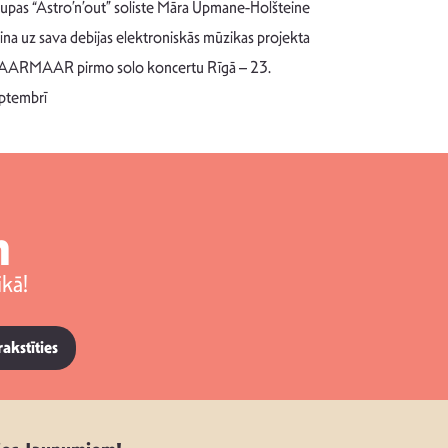
uzrakstī
upas “Astro’n’out” soliste Māra Upmane-Holšteine
Pēc ilgākas ra
cina uz sava debijas elektroniskās mūzikas projekta
dziesmu autors
ARMAAR pirmo solo koncertu Rīgā – 23.
singlu “NESA
ptembrī
m
kā!
rakstīties