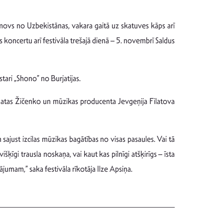
ovs no Uzbekistānas, vakara gaitā uz skatuves kāps arī
koncertu arī festivāla trešajā dienā – 5. novembrī Saldus
stari „Shono” no Burjatijas.
Natas Žičenko un mūzikas producenta Jevgeņija Filatova
un sajust izcilas mūzikas bagātības no visas pasaules. Vai tā
šķīgi trausla noskaņa, vai kaut kas pilnīgi atšķirīgs – īsta
ājumam,” saka festivāla rīkotāja Ilze Apsiņa.