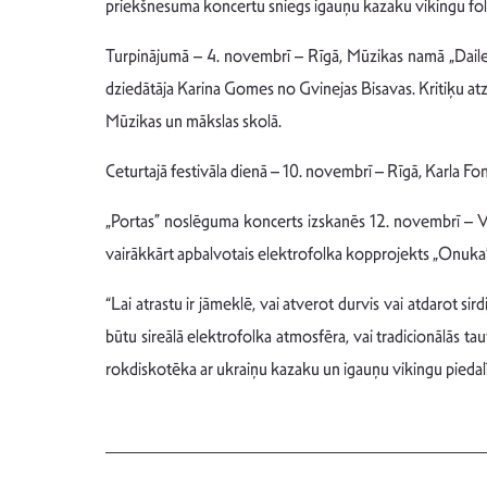
priekšnesuma koncertu sniegs igauņu kazaku vikingu fol
Turpinājumā – 4. novembrī – Rīgā, Mūzikas namā „Daile
dziedātāja Karina Gomes no Gvinejas Bisavas. Kritiķu atz
Mūzikas un mākslas skolā.
Ceturtajā festivāla dienā – 10. novembrī – Rīgā, Karla Fon 
„Portas” noslēguma koncerts izskanēs 12. novembrī – V
vairākkārt apbalvotais elektrofolka kopprojekts „Onuka”,
“Lai atrastu ir jāmeklē, vai atverot durvis vai atdarot sird
būtu sireālā elektrofolka atmosfēra, vai tradicionālās taut
rokdiskotēka ar ukraiņu kazaku un igauņu vikingu piedalīša