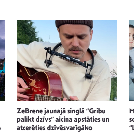
ZeBrene jaunajā singlā “Gribu
M
palikt dzīvs” aicina apstāties un
s
atcerēties dzīvēsvarīgāko
“
s