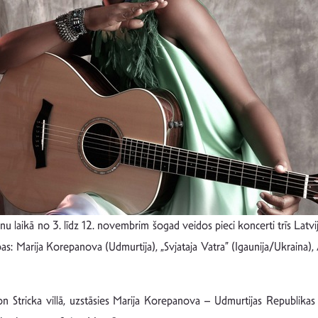
u laikā no 3. līdz 12. novembrim šogad veidos pieci koncerti trīs Latvij
rupas: Marija Korepanova (Udmurtija), „Svjataja Vatra” (Igaunija/Ukrai
n Stricka villā, uzstāsies Marija Korepanova – Udmurtijas Republikas