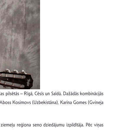
as pilsētās – Rīgā, Cēsīs un Saldū. Dažādās kombinācijās
na), Aboss Kosimovs (Uzbekistāna), Karina Gomes (Gvineja
 ziemeļu reģiona seno dziedājumu izpildītāja. Pēc viņas