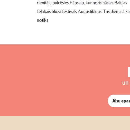
m un spējai
cienītāju pulcēsies Hāpsalu, kur norisināsies Baltijas
 šādu noskaņu
lielākais blūza festivāls Augustibluus. Trīs dienu laikā
notiks
un