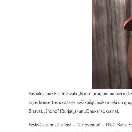
Pasaules mūzikas festivāla „Porta” programmu piecu dien
šajos koncertos uzstāsies seši spilgti mākslinieki un g
Bisava), „Shono” (Burjatija) un „Onuka” (Ukraina).
Festivāla pirmajā dienā – 3. novembrī – Rīgā, Karla Fo