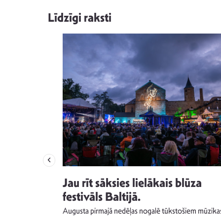
Līdzīgi raksti
izdod
Jau rīt sāksies lielākais blūza
s nav ko
festivāls Baltijā.
Augusta pirmajā nedēļas nogalē tūkstošiem mūzika