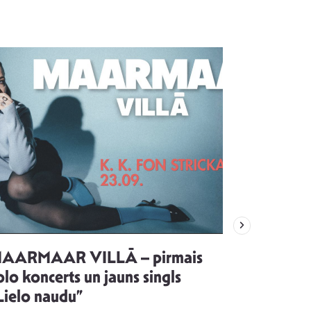
AARMAAR VILLĀ – pirmais
“Emocijas
olo koncerts un jauns singls
kļūt par
Lielo naudu”
izdod si