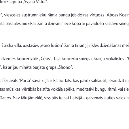
kroka grupa „Svjata Vatra”.
”, viesosies austrumnieku rāmja bungu jeb doiras virtuozs Aboss Kosim
ītā pasaules mūzikas žanra dziesminiece kopā ar pavadošo sastāvu sniegs 
Stricka villā, uzstāsies „etno fusion” žanra tīrradņi, rīkles dziedāšanas mei
idzemes koncertzālē „Cēsis”. Tajā koncertu sniegs ukraiņu vokālistes 
 kā arī jau minētā burjatu grupa „Shono”.
i. Festivāls “Porta” savā ziņā ir kā portāls, kas palīdz saklausīt, ieraudzīt 
as mūzikas vērtībās balstīta vokāla spēks, meditatīvi bungu ritmi, vai sievi
nos. Nav tālu jāmeklē, viss būs te pat Latvijā – galvenais ļauties valdzin