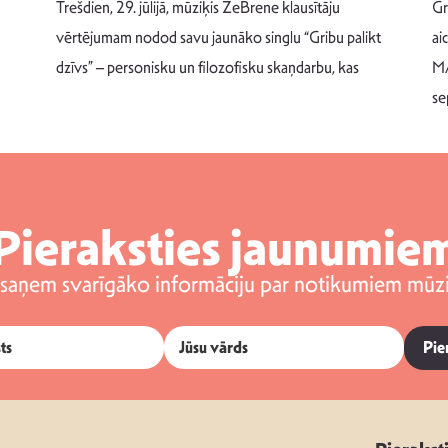
Trešdien, 29. jūlijā, mūziķis ZeBrene klausītāju
Gr
vērtējumam nodod savu jaunāko singlu “Gribu palikt
ai
dzīvs” – personisku un filozofisku skaņdarbu, kas
MA
se
Pieraksties jaunumie
 saņem svarīgāko informāciju par notikumiem mūzi
Pie