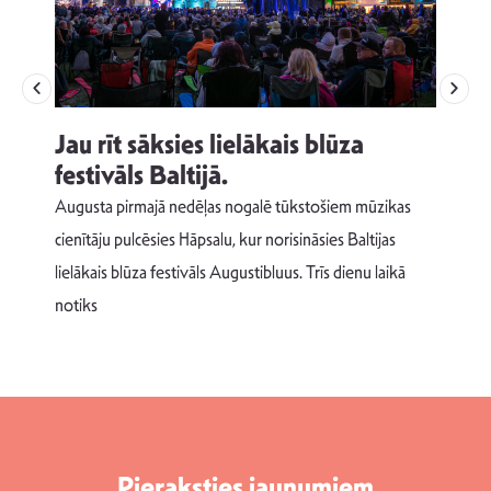
Jau rīt sāksies lielākais blūza
festivāls Baltijā.
p
Augusta pirmajā nedēļas nogalē tūkstošiem mūzikas
T
cienītāju pulcēsies Hāpsalu, kur norisināsies Baltijas
v
lielākais blūza festivāls Augustibluus. Trīs dienu laikā
d
notiks
Pieraksties jaunumiem