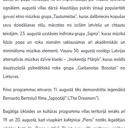
signāliem. augustā villas dārzā klausītājus pulcēs strauji popularitāti
guvusī etno mūzikas grupa „Tautumeitas”, kuras dalībnieces kopušas
savu dziedāšanas stilu, mācoties no izcilām latviešu un cittautu
teicējām. 23. augustā uzstāsies indīroka grupa „Sigma”, kuras mūzikā
līdzās popa un roka niansēm saklausāmas arī akadēmiskās un
minimālisma mūzikas elementi. Vasaru 30. augustā noslēgs Latvijas
alternatīvās mūzikas dzīvie klasiķi – „Inokentijs Mārpls”, kurus iesildīs
daudzsološā psihedēliskā roka grupa „Garbanotas Bosistas” no
Lietuvas.
Kino programmas ietvaros 11. augustā tiks demonstrēta leģendārā
Bernardo Bertoluči filma „Sapņotāji” („The Dreamers”).
Bagātīga izklaides un kultūras programma villas teritorijā ienāks arī
19. un 20. augustā, kad visapkārt kafejnīcai „Piens” notiks ikgadējais