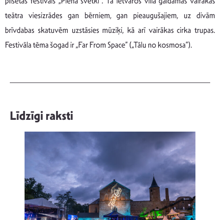
pilsētas festivāls „Piena svētki”. Tā ietvaros villā gaidāmas vairākas
teātra viesizrādes gan bērniem, gan pieaugušajiem, uz divām
brīvdabas skatuvēm uzstāsies mūziķi, kā arī vairākas cirka trupas.
Festivāla tēma šogad ir „Far From Space” („Tālu no kosmosa”).
Līdzīgi raksti