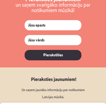
un saņem svarīgāko informāciju par
notikumiem mūzikā!
Pierakstīties
Pieraksties jaunumiem!
Un saņem jaunāko informāciju par notikumiem
Latvijas mūzikā.