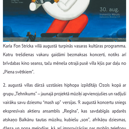
Karla Fon Stricka villā augustā turpinās vasaras kultūras programma.
Katru trešdienas vakaru gaidāmi bezmaksas koncerti, notiks arī
brīvdabas kino seanss, taču mēneša otrajā pusē villa kļūs par daļu no
„Piena svētkiem”.
2. augustā villas dārzā uzstāsies hiphopa izpildītājs Ozols kopā ar
grupu „Tehnikums” – jaunajā projektā mūziķi apvienojušies un radījuši
vairāku savu dziesmu “mash up” versijas. 9. augustā koncertu sniegs
ekspresīvais aktieru ansamblis „Regīna”, kas savdabīgās apdarēs
atskaņo Balkānu tautas mūziku, kubiešu „son”, afrikāņu dziesmas,
džeza un popa melodijas, kā arī improvizācijas par mobilo telefonu