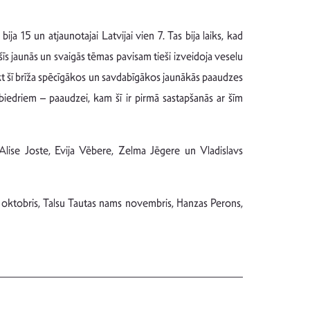
a 15 un atjaunotajai Latvijai vien 7. Tas bija laiks, kad
īs jaunās un svaigās tēmas pavisam tieši izveidoja veselu
ukt šī brīža spēcīgākos un savdabīgākos jaunākās paaudzes
iedriem – paaudzei, kam šī ir pirmā sastapšanās ar šīm
 Alise Joste, Evija Vēbere, Zelma Jēgere un Vladislavs
s oktobris, Talsu Tautas nams novembris, Hanzas Perons,