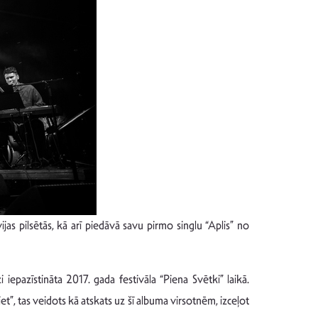
jas pilsētās, kā arī piedāvā savu pirmo singlu “Aplis” no
iepazīstināta 2017. gada festivāla “Piena Svētki” laikā.
”, tas veidots kā atskats uz šī albuma virsotnēm, izceļot