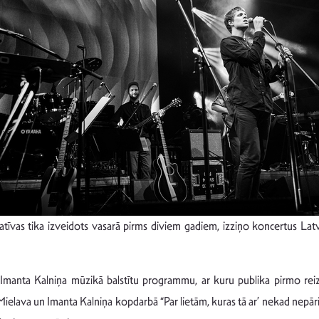
atīvas tika izveidots vasarā pirms diviem gadiem, izziņo koncertus Latvi
Imanta Kalniņa mūzikā balstītu programmu, ar kuru publika pirmo reizi 
elava un Imanta Kalniņa kopdarbā “Par lietām, kuras tā ar’ nekad nepāriet