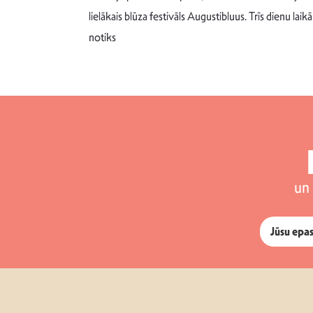
 šādu noskaņu
lielākais blūza festivāls Augustibluus. Trīs dienu laikā
notiks
un