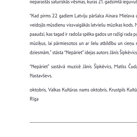
neparastās saturiskās vēsmas, kuras 21. gadsimtā ieguvuš
“Kad pirms 22 gadiem Latviju pāršalca Ainara Mielava un 
veidojās mūsdienu vissvaigākās latviešu mūzikas kods. No
paaudzi, kas tagad ir radoša spēka gados un ražīgi rada 
mūziķus, lai pārmiesotos un ar lielu atbildību un cie
dziesmām,” stāsta “Nepāriet” idejas autors Jānis Šipkēvics
“Nepāriet” sastāvā muzicē Jānis Šipkēvics, Matīss Čud
Nastavševs.
oktobris, Valkas Kultūras nams oktobris, Krustpils Kul
Rīga