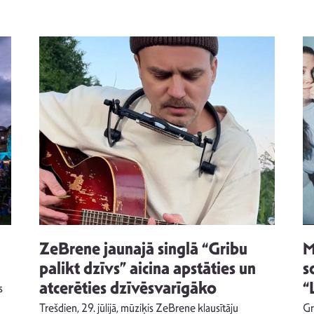
ZeBrene jaunajā singlā “Gribu
M
palikt dzīvs” aicina apstāties un
s
atcerēties dzīvēsvarīgāko
“
s
Trešdien, 29. jūlijā, mūziķis ZeBrene klausītāju
Gr