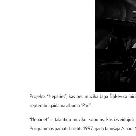
Projekts “Nepāriet”, kas pēc mūziķa Jāņa Šipkēvica inici
septembrī gaidāmā albuma “Pāri”.
“Nepāriet” ir talantīgu mūziķu kopums, kas izveidojuši 
Programmas pamats balstīts 1997. gadā tapušajā Ainara Mi