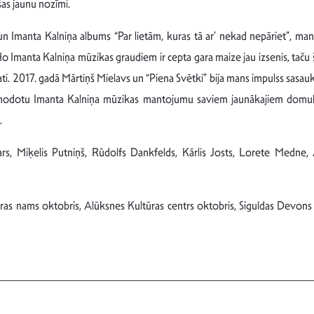
as jaunu nozīmi.
Imanta Kalniņa albums “Par lietām, kuras tā ar’ nekad nepāriet”, man bij
 Imanta Kalniņa mūzikas graudiem ir cepta gara maize jau izsenis, taču š
pati. 2017. gadā Mārtiņš Mielavs un “Piena Svētki” bija mans impulss sasa
ņu nodotu Imanta Kalniņa mūzikas mantojumu saviem jaunākajiem domub
.
ars, Miķelis Putniņš, Rūdolfs Dankfelds, Kārlis Josts, Lorete Medne,
tūras nams oktobris, Alūksnes Kultūras centrs oktobris, Siguldas Devon