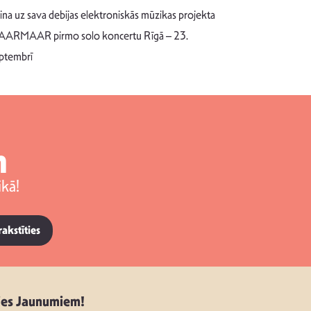
Pēc ilgākas ra
cina uz sava debijas elektroniskās mūzikas projekta
dziesmu autors
ARMAAR pirmo solo koncertu Rīgā – 23.
singlu “NESA
ptembrī
m
kā!
rakstīties
ies Jaunumiem!