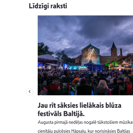
Līdzīgi raksti
izdod
Jau rīt sāksies lielākais blūza
s nav ko
festivāls Baltijā.
Augusta pirmajā nedēļas nogalē tūkstošiem mūzika
m un spējai
cienītāju pulcēsies Hāpsalu, kur norisināsies Baltijas