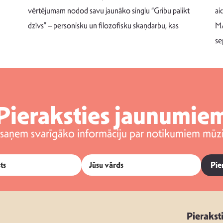
vērtējumam nodod savu jaunāko singlu “Gribu palikt
ai
dzīvs” – personisku un filozofisku skaņdarbu, kas
MA
se
Pieraksties jaunumie
 saņem svarīgāko informāciju par notikumiem mūzi
Pie
Pierakst