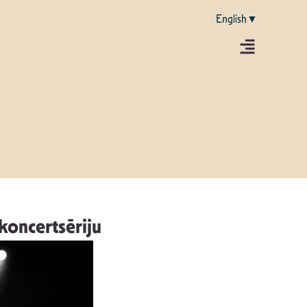
English▼
 koncertsēriju