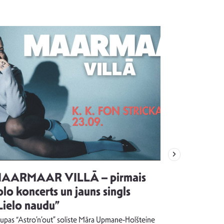
AARMAAR VILLĀ – pirmais
“Emocijas
olo koncerts un jauns singls
kļūt par
Lielo naudu”
izdod si
uzrakstī
upas “Astro’n’out” soliste Māra Upmane-Holšteine