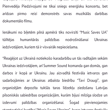
Pienvedēja Piedzīvojumi ne tikai sniegs enerģisku koncertu, bet
arīdzan pirmo reizi demonstrēs savas muzikālās darbības
dokumentālo filmu.
Ienākumi no biļetēm pilnā apmērā tiks novirzīti “Music Saves UA”
tūlītējas humanitārās palīdzības nodrošināšanai Ukrainas
iedzīvotājiem, kuriem tā ir visvairāk nepieciešama.
“Reaģējot uz Ukrainā notiekošo karadarbību un tās radītajām sekām
Ukrainas iedzīvotājiem, arī Summer Sound komanda gan domās, gan
darbos ir kopā ar Ukrainu. Jau aizvadītā festivāla ietvaros gan
sadarbojāmies ar Ukrainas atbalsta biedrību “Tavi Draugi”, gan
organizējām depozīta tukšās taras līdzekļu ziedošanu Latvijas
pilsoniskās sabiedrības organizācijām, kurām bijusi milzīga slodze un
izdevumi palīdzības organizēšanai. Šogad pievienojamies
starptautiskai kustībai “Music Saves Ukraine”, kuras ietvaros festivālu