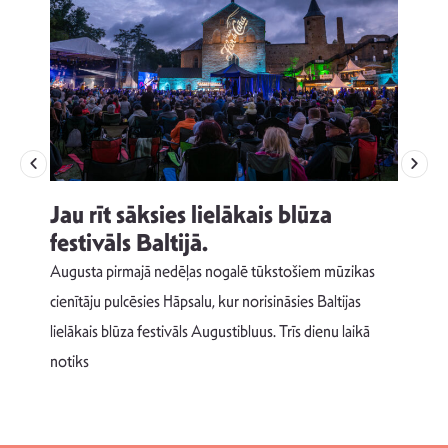
Jau rīt sāksies lielākais blūza
festivāls Baltijā.
p
Augusta pirmajā nedēļas nogalē tūkstošiem mūzikas
T
cienītāju pulcēsies Hāpsalu, kur norisināsies Baltijas
v
lielākais blūza festivāls Augustibluus. Trīs dienu laikā
d
notiks