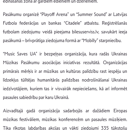
ēdināšanas zona ar gardiem ēdieniem un dzērieniem.
Pasākumu organizē “Playoff Arena” un “Summer Sound” ar Latvijas
Futbola federācijas un bankas “Citadele” atbalstu. Reģistrēšanās
futbolam ziedojumu veidā pieejama bilesuserviss.lv, savukārt ieeja
pasākumā – brīvprātīga ziedojuma formā ar “Mobilly” starpniecību.
“Music Saves UA” ir bezpeļņas organizācija, kura radās Ukrainas
Mūzikas Pasākumu asociācijas iniciatīvas rezultātā. Organizācijas
primārais mērķis ir ar mūzikas un kultūras palīdzību rast iespēju un
līdzekļus tūlītējas humanitārās palīdzības nodrošināšanai Ukrainas
iedzīvotājiem, kuriem tas ir visvairāk nepieciešams, kā arī informēt
pasaules sabiedrību par karu Ukrainā.
Aizvadītajā gadā organizācija sadarbojās ar dažādiem Eiropas
mūzikas festivāliem, mūzikas konferencēm un pasaules mūziķiem.
Tika rīkotas labdarības akcijas un vākti ziedojumi 335 tūkstošu