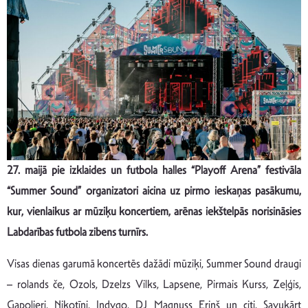
27. maijā pie izklaides un futbola halles “Playoff Arena” festivāla
“Summer Sound” organizatori aicina uz pirmo ieskaņas pasākumu,
kur, vienlaikus ar mūziķu koncertiem, arēnas iekštelpās norisināsies
Labdarības futbola zibens turnīrs.
Visas dienas garumā koncertēs dažādi mūziķi, Summer Sound draugi
– rolands če, Ozols, Dzelzs Vilks, Lapsene, Pirmais Kurss, Zeļģis,
Gapoljeri, Nikotīņi, Indygo, DJ Magnuss Eriņš un citi. Savukārt