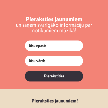
Pieraksties jaunumiem
un saņem svarīgāko informāciju par
notikumiem mūzikā!
Pierakstīties
Pieraksties jaunumiem!