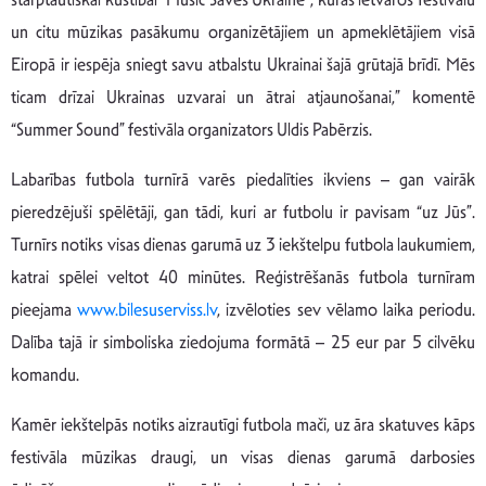
un citu mūzikas pasākumu organizētājiem un apmeklētājiem visā
Eiropā ir iespēja sniegt savu atbalstu Ukrainai šajā grūtajā brīdī. Mēs
ticam drīzai Ukrainas uzvarai un ātrai atjaunošanai,” komentē
“Summer Sound” festivāla organizators Uldis Pabērzis.
Labarības futbola turnīrā varēs piedalīties ikviens – gan vairāk
pieredzējuši spēlētāji, gan tādi, kuri ar futbolu ir pavisam “uz Jūs”.
Turnīrs notiks visas dienas garumā uz 3 iekštelpu futbola laukumiem,
katrai spēlei veltot 40 minūtes. Reģistrēšanās futbola turnīram
pieejama
www.bilesuserviss.lv
, izvēloties sev vēlamo laika periodu.
Dalība tajā ir simboliska ziedojuma formātā – 25 eur par 5 cilvēku
komandu.
Kamēr iekštelpās notiks aizrautīgi futbola mači, uz āra skatuves kāps
festivāla mūzikas draugi, un visas dienas garumā darbosies