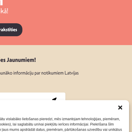
m
kā!
rakstīties
ies Jaunumiem!
unāko informāciju par notikumiem Latvijas
:
ātu vislabāko lietošanas pieredzi, mēs izmantojam tehnoloģijas, piemēram,
okies), lai saglabātu un/vai piekļūtu ierīces informācijai. Piekrišana šīm
m ļaus mums apstrādāt datus, piemēram, pārlūkošanas uzvedību vai unikālus