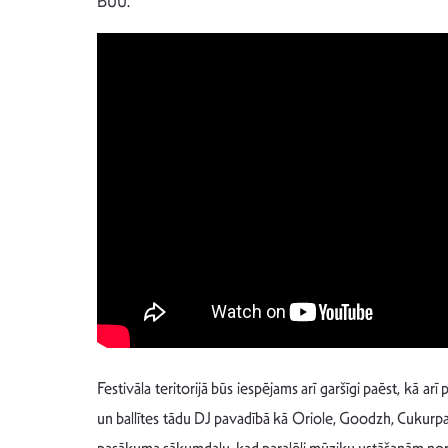
BŪŪ.
Festivāla teritorijā būs iespējams arī garšīgi paēst, kā ar
un ballītes tādu DJ pavadībā kā Oriole, Goodzh, Cukurp