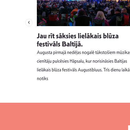
izdod
Jau rīt sāksies lielākais blūza
s nav ko
festivāls Baltijā.
Augusta pirmajā nedēļas nogalē tūkstošiem mūzika
m un spējai
cienītāju pulcēsies Hāpsalu, kur norisināsies Baltijas
 šādu noskaņu
lielākais blūza festivāls Augustibluus. Trīs dienu laikā
notiks