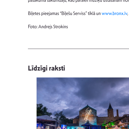
pasākuma sākumdaļu, kad paralēli mūziķu ustāšanām norisinā
Biļetes pieejamas “Biļešu Serviss” tīklā un
www.bronx.lv
,
Foto: Andrejs Strokins
Līdzīgi raksti