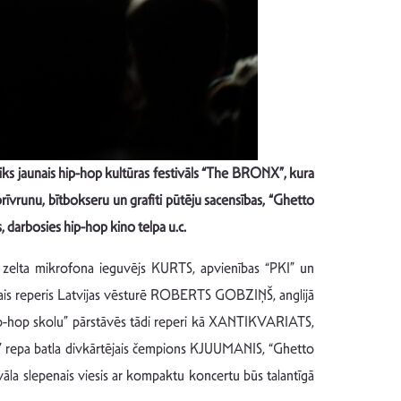
iks
jaun
ai
s hip-hop
kultūras
festivāls “The BRONX”, kura
 brīvrunu, bītbokseru un grafiti pūtēju sacensības, “Ghetto
, darbosies hip-hop kino telpa u.c.
n zelta mikrofona ieguvējs KURTS, apvienības “PKI” un
irmais reperis Latvijas vēsturē ROBERTS GOBZIŅŠ, anglijā
hip-hop skolu” pārstāvēs tādi reperi kā XANTIKVARIATS,
repa batla divkārtējais čempions KJUUMANIS, “Ghetto
slepenais viesis ar kompaktu koncertu būs talantīgā