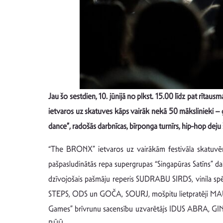
Jau šo sestdien, 10. jūnijā no plkst. 15.00 līdz pat rītausm
ietvaros uz skatuves kāps
vairāk nekā 50 mākslinieki –
g
dance”, radošās darbnīcas, bīrponga turnīrs, hip-hop deju 
“The BRONX” ietvaros uz vairākām festivāla skatuvēm 
pašpasludinātās repa supergrupas “Singapūras Satīns” da
dzīvojošais pašmāju reperis SUDRABU SIRDS, vinila spē
STEPS, ODS un GOČA, SOURJ, mošpitu lietpratēji MAU
Games” brīvrunu sacensību uzvarētājs IDUS ABRA, GI