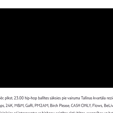
ī pēc plkst. 23.00 hip-hop ballītes sāksies pie vairuma Tallinas kvartāla re
aps, 24K, M&M, GaRi, PM2AM, Birch Please, CASH ONLY, Flows, BeLiva un