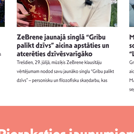
ZeBrene jaunajā singlā “Gribu
M
palikt dzīvs” aicina apstāties un
s
atcerēties dzīvēsvarīgāko
“
s
Trešdien, 29. jūlijā, mūziķis ZeBrene klausītāju
Gr
vērtējumam nodod savu jaunāko singlu “Gribu palikt
ai
dzīvs” – personisku un filozofisku skaņdarbu, kas
MA
se