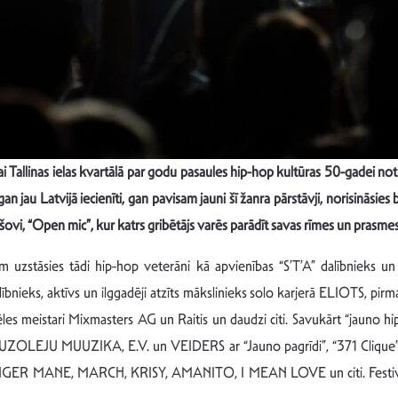
ai
Tallinas ielas kvartālā
par godu pasaules hip-hop kultūras 50-gadei
no
t
an jau Latvijā iecienīti, gan pavisam jauni šī žanra pārstāvji
, norisināsies
šovi, “Open mic”, kur katrs gribētājs varēs parādīt savas rīmes un prasmes
uzstāsies tādi hip-hop veterāni kā apvienības “S’T’A” dalībnieks u
lībnieks, aktīvs un ilggadēji atzīts mākslinieks solo karjerā ELIOTS, p
les meistari Mixmasters AG un Raitis un daudzi citi. Savukārt “jauno 
ZOLEJU MUUZIKA, E.V. un VEIDERS ar “Jauno pagrīdi”, “371 Clique” 
NGER MANE, MARCH, KRISY, AMANITO, I MEAN LOVE un citi. Festivāla 