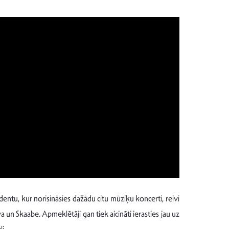
zidentu, kur norisināsies dažādu citu mūziķu koncerti, reivi
 Skaabe. Apmeklētāji gan tiek aicināti ierasties jau uz