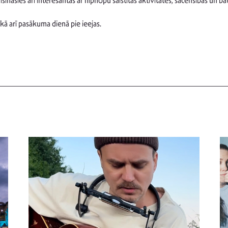
sies arī interesantas ar hiphopu saistītas aktivitātes, sacensības un batl
 kā arī pasākuma dienā pie ieejas.