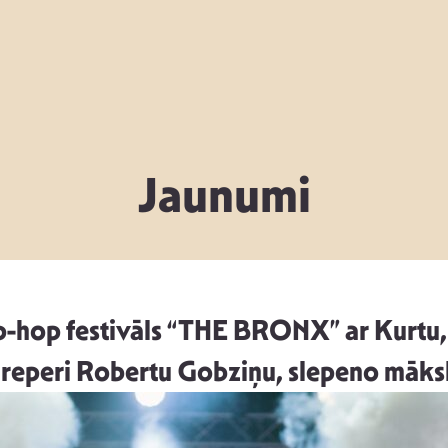
Jaunumi
ip-hop festivāls “THE BRONX” ar Kurtu, 
u reperi Robertu Gobziņu, slepeno māksl