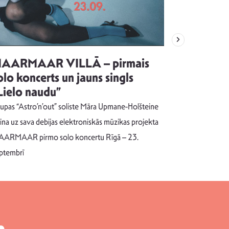
AARMAAR VILLĀ – pirmais
“Emocijas
olo koncerts un jauns singls
kļūt par
Lielo naudu”
izdod si
uzrakstī
upas “Astro’n’out” soliste Māra Upmane-Holšteine
Pēc ilgākas ra
cina uz sava debijas elektroniskās mūzikas projekta
dziesmu autors
ARMAAR pirmo solo koncertu Rīgā – 23.
singlu “NESA
ptembrī