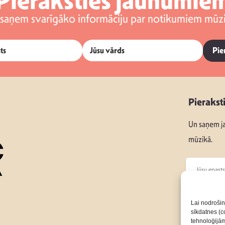
Pieraksties jaunumie
 saņem svarīgāko informāciju par notikumiem mūzi
Pie
Pierakst
Un saņem ja
mūzikā.
Seko mums
Lai nodrošin
sīkdatnes (co
tehnoloģijā