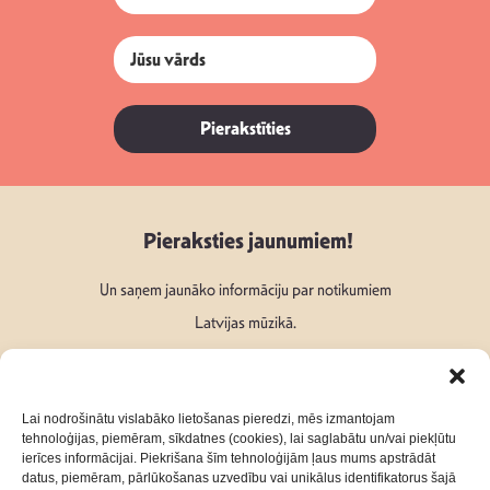
Pierakstīties
Pieraksties jaunumiem!
Un saņem jaunāko informāciju par notikumiem
Latvijas mūzikā.
Lai nodrošinātu vislabāko lietošanas pieredzi, mēs izmantojam
tehnoloģijas, piemēram, sīkdatnes (cookies), lai saglabātu un/vai piekļūtu
ierīces informācijai. Piekrišana šīm tehnoloģijām ļaus mums apstrādāt
Seko mums:
datus, piemēram, pārlūkošanas uzvedību vai unikālus identifikatorus šajā