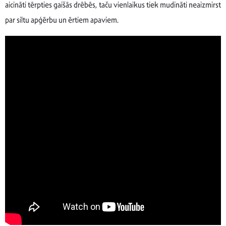
aicināti tērpties gaišās drēbēs, taču vienlaikus tiek mudināti neaizmirst
par siltu apģērbu un ērtiem apaviem.