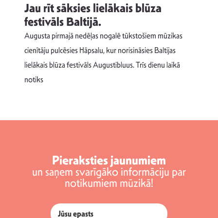
Jau rīt sāksies lielākais blūza
festivāls Baltijā.
p
Augusta pirmajā nedēļas nogalē tūkstošiem mūzikas
T
cienītāju pulcēsies Hāpsalu, kur norisināsies Baltijas
v
lielākais blūza festivāls Augustibluus. Trīs dienu laikā
d
notiks
Pieraksties jaunumiem
un saņem svarīgāko informāciju par
notikumiem mūzikā!