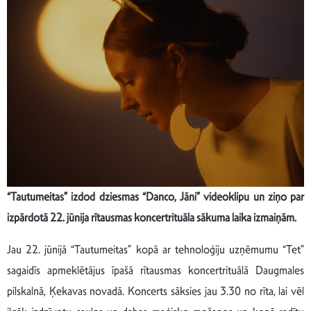
“Tautumeitas” izdod dziesmas “Danco, Jāni” videoklipu un ziņo par
izpārdotā 22. jūnija rītausmas koncertrituāla sākuma laika izmaiņām.
Jau 22. jūnijā “Tautumeitas” kopā ar tehnoloģiju uzņēmumu “Tet”
sagaidīs apmeklētājus īpašā rītausmas koncertrituālā Daugmales
pilskalnā, Ķekavas novadā. Koncerts sāksies jau 3.30 no rīta, lai vēl