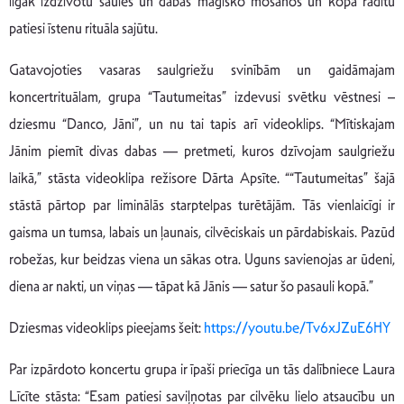
ilgāk izdzīvotu saules un dabas maģisko mošanos un kopā radītu
patiesi īstenu rituāla sajūtu.
Gatavojoties vasaras saulgriežu svinībām un gaidāmajam
koncertrituālam, grupa “Tautumeitas” izdevusi svētku vēstnesi –
dziesmu “Danco, Jāni”, un nu tai tapis arī videoklips. “Mītiskajam
Jānim piemīt divas dabas ― pretmeti, kuros dzīvojam saulgriežu
laikā,” stāsta videoklipa režisore Dārta Apsīte. ““Tautumeitas” šajā
stāstā pārtop par liminālās starptelpas turētājām. Tās vienlaicīgi ir
gaisma un tumsa, labais un ļaunais, cilvēciskais un pārdabiskais. Pazūd
robežas, kur beidzas viena un sākas otra. Uguns savienojas ar ūdeni,
diena ar nakti, un viņas ― tāpat kā Jānis ― satur šo pasauli kopā.”
Dziesmas videoklips pieejams šeit:
https://youtu.be/Tv6xJZuE6HY
Par izpārdoto koncertu grupa ir īpaši priecīga un tās dalībniece Laura
Līcīte stāsta: “Esam patiesi saviļņotas par cilvēku lielo atsaucību un