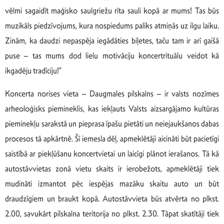
vēlmi sagaidīt maģisko saulgriežu rīta sauli kopā ar mums! Tas būs
muzikāls piedzīvojums, kura nospiedums paliks atmiņās uz ilgu laiku.
Zinām, ka daudzi nepaspēja iegādāties biļetes, taču tam ir arī gaišā
puse – tas mums dod lielu motivāciju koncertrituālu veidot kā
ikgadēju tradīciju!”
Koncerta norises vieta – Daugmales pilskalns – ir valsts nozīmes
arheoloģisks piemineklis, kas iekļauts Valsts aizsargājamo kultūras
pieminekļu sarakstā un pieprasa īpašu pietāti un neiejaukšanos dabas
procesos tā apkārtnē. Šī iemesla dēļ, apmeklētāji aicināti būt pacietīgi
saistībā ar piekļūšanu koncertvietai un laicīgi plānot ierašanos. Tā kā
autostāvvietas zonā vietu skaits ir ierobežots, apmeklētāji tiek
mudināti izmantot pēc iespējas mazāku skaitu auto un būt
draudzīgiem un braukt kopā. Autostāvvieta būs atvērta no plkst.
2.00, savukārt pilskalna teritorija no plkst. 2.30. Tāpat skatītāji tiek