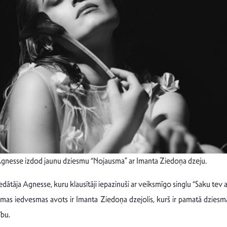
 Agnesse izdod jaunu dziesmu “Nojausma” ar Imanta Ziedoņa dzeju.
tāja Agnesse, kuru klausītāji iepazinuši ar veiksmīgo singlu “Saku tev at
esmas iedvesmas avots ir Imanta Ziedoņa dzejolis, kurš ir pamatā dzies
ību.