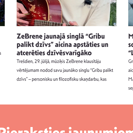
ZeBrene jaunajā singlā “Gribu
M
palikt dzīvs” aicina apstāties un
s
atcerēties dzīvēsvarīgāko
“
s
Trešdien, 29. jūlijā, mūziķis ZeBrene klausītāju
Gr
vērtējumam nodod savu jaunāko singlu “Gribu palikt
ai
dzīvs” – personisku un filozofisku skaņdarbu, kas
MA
se
Pieraksties jaunumie