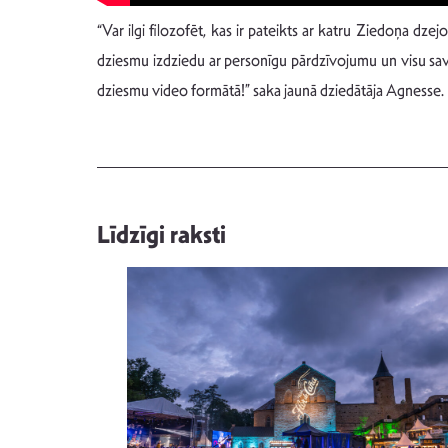
“Var ilgi filozofēt, kas ir pateikts ar katru Ziedoņa dze
dziesmu izdziedu ar personīgu pārdzīvojumu un visu savu 
dziesmu video formātā!” saka jaunā dziedātāja Agnesse.
Līdzīgi raksti