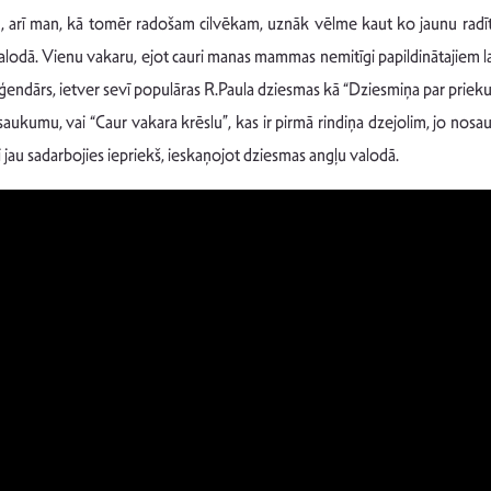
, arī man, kā tomēr radošam cilvēkam, uznāk vēlme kaut ko jaunu radīt. 
lodā. Vienu vakaru, ejot cauri manas mammas nemitīgi papildinātajiem la
ģendārs, ietver sevī populāras R.Paula dziesmas kā “Dziesmiņa par prieku”;
ukumu, vai “Caur vakara krēslu”, kas ir pirmā rindiņa dzejolim, jo nosa
 jau sadarbojies iepriekš, ieskaņojot dziesmas angļu valodā.