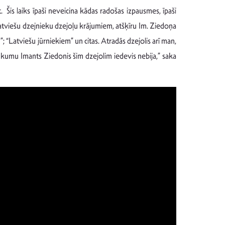
Šis laiks īpaši neveicina kādas radošas izpausmes, īpaši
tviešu dzejnieku dzejoļu krājumiem, atšķīru Im. Ziedoņa
 “Latviešu jūrniekiem” un citas. Atradās dzejolis arī man,
ukumu Imants Ziedonis šim dzejolim iedevis nebija,” saka