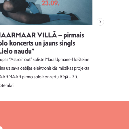
AARMAAR VILLĀ – pirmais
“Emocijas
olo koncerts un jauns singls
kļūt par
Lielo naudu”
izdod si
uzrakstī
upas “Astro’n’out” soliste Māra Upmane-Holšteine
Pēc ilgākas ra
cina uz sava debijas elektroniskās mūzikas projekta
dziesmu autors
ARMAAR pirmo solo koncertu Rīgā – 23.
singlu “NESA
ptembrī
m