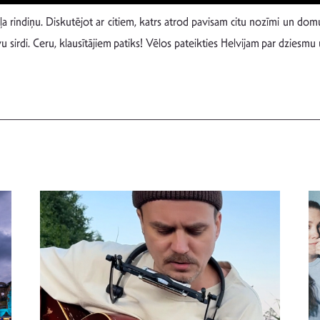
joļa rindiņu. Diskutējot ar citiem, katrs atrod pavisam citu nozīmi un domu
sirdi. Ceru, klausītājiem patiks! Vēlos pateikties Helvijam par dziesmu 