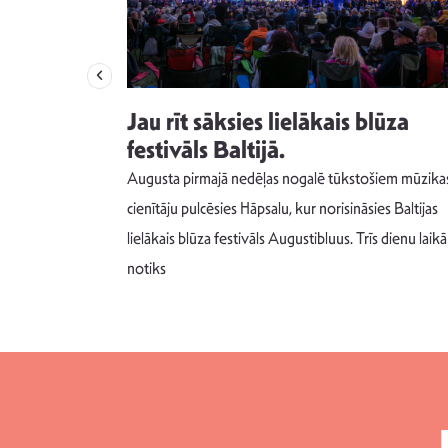
izdod
Jau rīt sāksies lielākais blūza
s nav ko
festivāls Baltijā.
Augusta pirmajā nedēļas nogalē tūkstošiem mūzika
m un spējai
cienītāju pulcēsies Hāpsalu, kur norisināsies Baltijas
 šādu noskaņu
lielākais blūza festivāls Augustibluus. Trīs dienu laikā
notiks