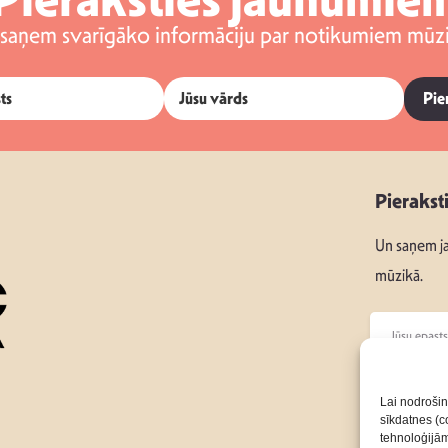
 saņem svarīgāko informāciju par notikumiem mūzi
Pie
Pierakst
Un saņem ja
mūzikā.
Seko mums
Lai nodrošin
sīkdatnes (co
tehnoloģijā