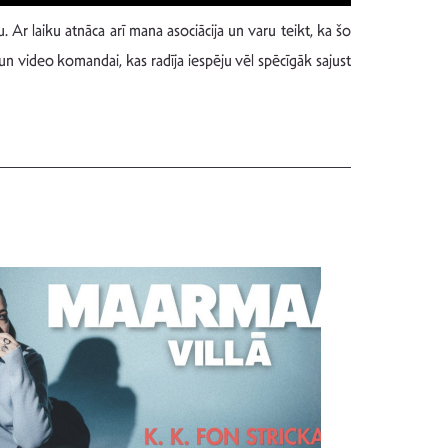
. Ar laiku atnāca arī mana asociācija un varu teikt, ka šo
un video komandai, kas radīja iespēju vēl spēcīgāk sajust