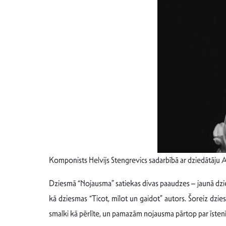
Komponists Helvijs Stengrevics sadarbībā ar dziedātāju
Dziesmā “Nojausma” satiekas divas paaudzes – jaunā dziedā
kā dziesmas “Ticot, mīlot un gaidot” autors. Šoreiz dzi
smalki kā pērlīte, un pamazām nojausma pārtop par īsten