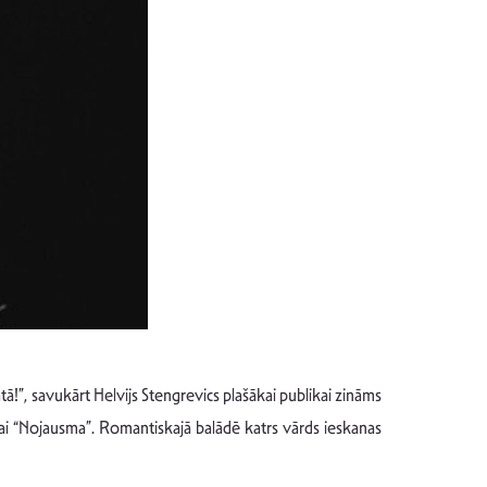
ā!”, savukārt Helvijs Stengrevics plašākai publikai zināms
mai “Nojausma”. Romantiskajā balādē katrs vārds ieskanas