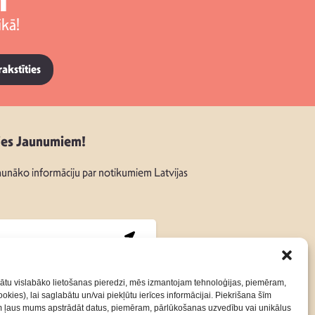
kā!
rakstīties
ies Jaunumiem!
unāko informāciju par notikumiem Latvijas
:
ātu vislabāko lietošanas pieredzi, mēs izmantojam tehnoloģijas, piemēram,
okies), lai saglabātu un/vai piekļūtu ierīces informācijai. Piekrišana šīm
m ļaus mums apstrādāt datus, piemēram, pārlūkošanas uzvedību vai unikālus