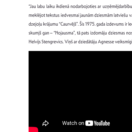
“Jau labu laiku ikdienā nodarbojoties ar uzņēmējdarbību
meklējot tekstus iedvesmai jaunām dziesmām latviešu va
dzejoļu krājumu “Caurvējš”. Šis 1975. gada izdevums ir le
skumjš gan – “Nojausma”, tā pats izdomāju dziesmas nosa
Helvijs Stengrevics. Viņš ar dziedātāju Agnesse veiksmīgi