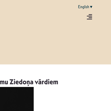
English▼
esmu Ziedoņa vārdiem