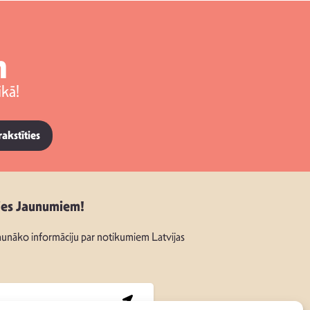
m
kā!
rakstīties
ies Jaunumiem!
unāko informāciju par notikumiem Latvijas