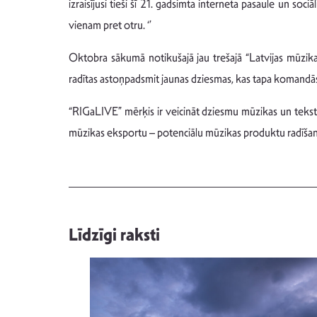
izraisījusi tieši šī 21. gadsimta interneta pasaule un soc
vienam pret otru. ‘’
Oktobra sākumā notikušajā jau trešajā “Latvijas mūzikas
radītas astoņpadsmit jaunas dziesmas, kas tapa komandās,
“RIGaLIVE” mērķis ir veicināt dziesmu mūzikas un teksta
mūzikas eksportu – potenciālu mūzikas produktu radīšanu
Līdzīgi raksti