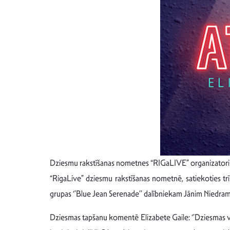
Dziesmu rakstīšanas nometnes “RIGaLIVE” organizatori aici
“RigaLive” dziesmu rakstīšanas nometnē, satiekoties t
grupas ‘’Blue Jean Serenade’’ dalībniekam Jānim Niedram
Dziesmas tapšanu komentē Elizabete Gaile: ‘’Dziesmas vīzi