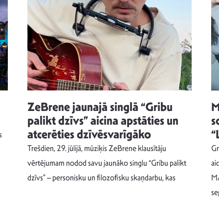
ZeBrene jaunajā singlā “Gribu
M
palikt dzīvs” aicina apstāties un
s
atcerēties dzīvēsvarīgāko
“
s
Trešdien, 29. jūlijā, mūziķis ZeBrene klausītāju
Gr
vērtējumam nodod savu jaunāko singlu “Gribu palikt
ai
dzīvs” – personisku un filozofisku skaņdarbu, kas
MA
se