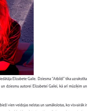
ātāja Elizabete Gaile. Dziesma ‘’Atbildi’’ tika uzrakstīta
n dziesmu autorei Elizabetei Gailei, kā arī mūziķim un
ieži vien veidojas neīstas un samākslotas, ko visvairāk ir