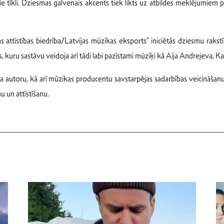
iālie tīkli. Dziesmas galvenais akcents tiek likts uz atbildes meklējumiem
 attīstības biedrība/Latvijas mūzikas eksports” iniciētās dziesmu raks
 kuru sastāvu veidoja arī tādi labi pazīstami mūziķi kā Aija Andrejeva, K
 autoru, kā arī mūzikas producentu savstarpējas sadarbības veicināšanu, 
 un attīstīšanu.