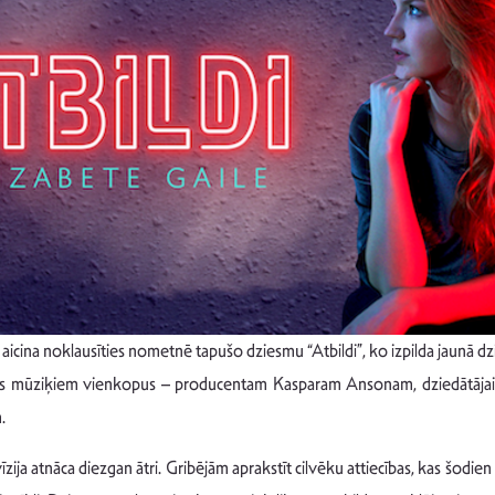
na noklausīties nometnē tapušo dziesmu “Atbildi”, ko izpilda jaunā dzied
rīs mūziķiem vienkopus – producentam Kasparam Ansonam, dziedātājai u
.
ja atnāca diezgan ātri. Gribējām aprakstīt cilvēku attiecības, kas šodien b