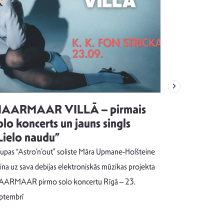
AARMAAR VILLĀ – pirmais
“Emocijas
olo koncerts un jauns singls
kļūt par
Lielo naudu”
izdod si
uzrakstī
upas “Astro’n’out” soliste Māra Upmane-Holšteine
Pēc ilgākas ra
cina uz sava debijas elektroniskās mūzikas projekta
dziesmu autors
ARMAAR pirmo solo koncertu Rīgā – 23.
singlu “NESA
ptembrī