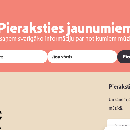
Pieraksties jaunumie
 saņem svarīgāko informāciju par notikumiem mūzi
Pie
Pierakst
Un saņem ja
mūzikā.