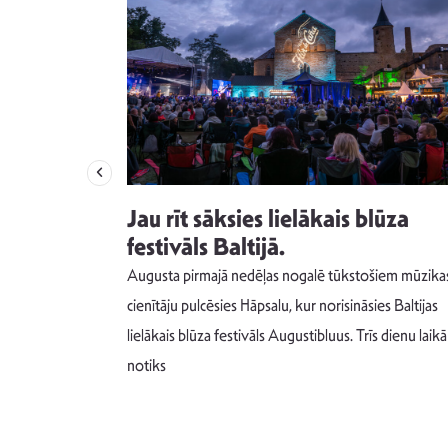
izdod
Jau rīt sāksies lielākais blūza
s nav ko
festivāls Baltijā.
Augusta pirmajā nedēļas nogalē tūkstošiem mūzika
m un spējai
cienītāju pulcēsies Hāpsalu, kur norisināsies Baltijas
 šādu noskaņu
lielākais blūza festivāls Augustibluus. Trīs dienu laikā
notiks