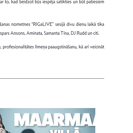
 par to, kad beidzot būs iespēja satikties un būt patiesiem
tīšanas nometnes “RIGaLIVE” sesijā divu dienu laikā tika
aspars Ansons, Aminata, Samanta Tīna, DJ Rudd un citi.
profesionalitātes līmeņa paaugstināšanu, kā arī veicināt