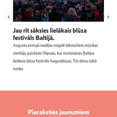
Jau rīt sāksies lielākais blūza
festivāls Baltijā.
p
Augusta pirmajā nedēļas nogalē tūkstošiem mūzikas
T
cienītāju pulcēsies Hāpsalu, kur norisināsies Baltijas
v
lielākais blūza festivāls Augustibluus. Trīs dienu laikā
d
notiks
Pieraksties jaunumiem