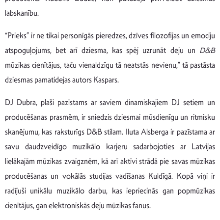
labskanību.
“Prieks” ir ne tikai personīgās pieredzes, dzīves filozofijas un emociju
atspoguļojums, bet arī dziesma, kas spēj uzrunāt deju un
D&B
mūzikas cienītājus, taču vienaldzīgu tā neatstās nevienu,” tā pastāsta
dziesmas pamatidejas autors Kaspars.
DJ Dubra, plaši pazīstams ar saviem dinamiskajiem DJ setiem un
producēšanas prasmēm, ir sniedzis dziesmai mūsdienīgu un ritmisku
skanējumu, kas raksturīgs D&B stilam. Iluta Alsberga ir pazīstama ar
savu daudzveidīgo muzikālo karjeru sadarbojoties ar Latvijas
lielākajām mūzikas zvaigznēm, kā arī aktīvi strādā pie savas mūzikas
producēšanas un vokālās studijas vadīšanas Kuldīgā. Kopā viņi ir
radījuši unikālu muzikālo darbu, kas iepriecinās gan popmūzikas
cienītājus, gan elektroniskās deju mūzikas fanus.