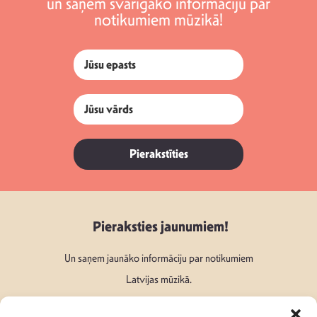
un saņem svarīgāko informāciju par
notikumiem mūzikā!
Pierakstīties
Pieraksties jaunumiem!
Un saņem jaunāko informāciju par notikumiem
Latvijas mūzikā.