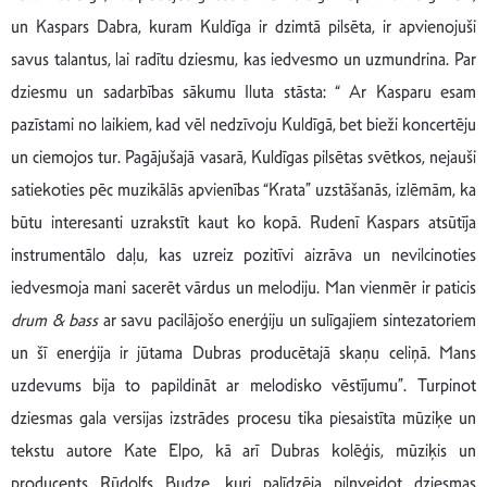
un Kaspars Dabra, kuram Kuldīga ir dzimtā pilsēta, ir apvienojuši
savus talantus, lai radītu dziesmu, kas iedvesmo un uzmundrina. Par
dziesmu un sadarbības sākumu Iluta stāsta: “ Ar Kasparu esam
pazīstami no laikiem, kad vēl nedzīvoju Kuldīgā, bet bieži koncertēju
un ciemojos tur. Pagājušajā vasarā, Kuldīgas pilsētas svētkos, nejauši
satiekoties pēc muzikālās apvienības “Krata” uzstāšanās, izlēmām, ka
būtu interesanti uzrakstīt kaut ko kopā. Rudenī Kaspars atsūtīja
instrumentālo daļu, kas uzreiz pozitīvi aizrāva un nevilcinoties
iedvesmoja mani sacerēt vārdus un melodiju. Man vienmēr ir paticis
drum & bass
ar savu pacilājošo enerģiju un sulīgajiem sintezatoriem
un šī enerģija ir jūtama Dubras producētajā skaņu celiņā. Mans
uzdevums bija to papildināt ar melodisko vēstījumu”. Turpinot
dziesmas gala versijas izstrādes procesu tika piesaistīta mūziķe un
tekstu autore Kate Elpo, kā arī Dubras kolēģis, mūziķis un
producents Rūdolfs Budze, kuri palīdzēja pilnveidot dziesmas