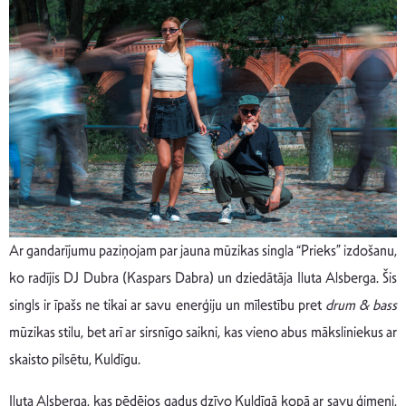
Ar gandarījumu paziņojam par jauna mūzikas singla “Prieks” izdošanu,
ko radījis DJ Dubra (Kaspars Dabra) un dziedātāja Iluta Alsberga. Šis
singls ir īpašs ne tikai ar savu enerģiju un mīlestību pret
drum & bass
mūzikas stilu, bet arī ar sirsnīgo saikni, kas vieno abus māksliniekus ar
skaisto pilsētu, Kuldīgu.
Iluta Alsberga, kas pēdējos gadus dzīvo Kuldīgā kopā ar savu ģimeni,