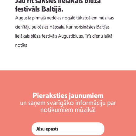
Jau rīt sāksies lielākais blūza
festivāls Baltijā.
p
Augusta pirmajā nedēļas nogalē tūkstošiem mūzikas
T
cienītāju pulcēsies Hāpsalu, kur norisināsies Baltijas
v
lielākais blūza festivāls Augustibluus. Trīs dienu laikā
d
notiks
Pieraksties jaunumiem
un saņem svarīgāko informāciju par
notikumiem mūzikā!