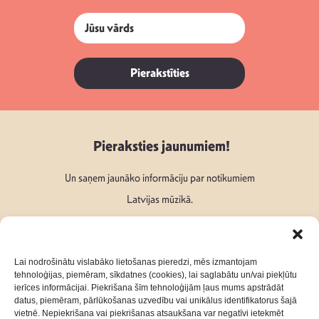
Pierakstīties
Pieraksties jaunumiem!
Un saņem jaunāko informāciju par notikumiem
Latvijas mūzikā.
Lai nodrošinātu vislabāko lietošanas pieredzi, mēs izmantojam
tehnoloģijas, piemēram, sīkdatnes (cookies), lai saglabātu un/vai piekļūtu
ierīces informācijai. Piekrišana šīm tehnoloģijām ļaus mums apstrādāt
Seko mums:
datus, piemēram, pārlūkošanas uzvedību vai unikālus identifikatorus šajā
vietnē. Nepiekrišana vai piekrišanas atsaukšana var negatīvi ietekmēt