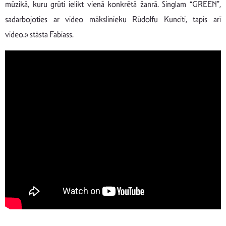
mūzikā, kuru grūti ielikt vienā konkrētā žanrā. Singlam “GREEN”,
sadarbojoties ar video mākslinieku Rūdolfu Kuncīti, tapis arī
video.» stāsta Fabiass.