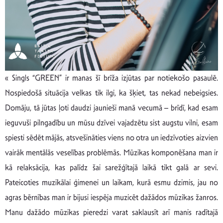
« Singls “GREEN” ir manas šī brīža izjūtas par notiekošo pasaulē.
Nospiedošā situācija velkas tik ilgi, ka šķiet, tas nekad nebeigsies.
Domāju, tā jūtas ļoti daudzi jaunieši manā vecumā – brīdī, kad esam
ieguvuši pilngadību un mūsu dzīvei vajadzētu sist augstu vilni, esam
spiesti sēdēt mājās, atsvešināties viens no otra un iedzīvoties aizvien
vairāk mentālās veselības problēmās. Mūzikas komponēšana man ir
kā relaksācija, kas palīdz šai sarežģītajā laikā tikt galā ar sevi.
Pateicoties muzikālai ģimenei un laikam, kurā esmu dzimis, jau no
agras bērnības man ir bijusi iespēja muzicēt dažādos mūzikas žanros.
Manu dažādo mūzikas pieredzi varat saklausīt arī manis radītajā