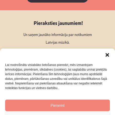
Pieraksties jaunumiem!
Un saņem jaunāko informāciju par notikumiem
Latvijas mūzikā.
Lai nodrošinātu vislabāko lietošanas pieredzi, mēs izmantojam
tehnoloģijas, piemēram, sīkdatnes (cookies), lai saglabātu un/vai piekļūtu
ierīces informācijai. Piekrišana šīm tehnoloģijām ļaus mums apstrādāt
Seko mums:
datus, piemēram, pārlūkošanas uzvedību vai unikālus identifikatorus šajā
vietnē. Nepiekrišana vai piekrišanas atsaukšana var negatīvi ietekmēt
noteiktas funkcijas un vietnes darbību.
Pieņemt
Par mums
Kontakti