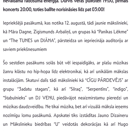
nevaldāma radošuma enerģija. Durvis veras pulksten 19:00, pirmais
koncerts 20:00, toties ballīte norisināsies līdz pat 03:00!
Iepriekšējā pasākumā, kas notika 12. augustā, tādi jaunie mākslinieki,
kā Māra Dagne, Zigismunds Arbaliņš, un grupas kā “Panikas Lēkme”
un “The TUNES un DIĀNA”, pārsteidza un iepriecināja auditoriju ar
saviem priekšnesumiem
Šo sestdien pasākums solās būt vēl iespaidīgāks, ar plašu mūzikas
žanru klāstu no hip-hopa līdz elektronikai, kā arī unikālām mākslas
instalācijām. Skatuvi dalīs tādi mākslinieki kā “CĪGU PĀRDEVĒJS” ar
grupu “3adatu stagars”, kā arī “Silraq”, “Serpentīns”, “indigo”,
“Stabulnieks” un DJ VENU, piedāvājot neaizmirstamu pieredzi un
mūzikas daudzveidību. Ne tikai mūzika, bet arī vizuālā māksla ieņems
nozīmīgu lomu pasākumā. Apskatei tiks izstādītas Jauno Dizaineru
un Mākslinieku biedrības “U” veidotās dekorācijas kā arī Hugo