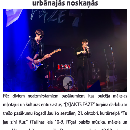
urbānajās noskaņās
Pēc diviem neaizmirstamiem pasākumiem, kas pulcēja mākslas
mīļotājus un kultūras entuziastus, “[N]AKTS FĀZE” turpina darbību ar
trešo pasākumu šogad! Jau šo sestdien, 21. oktobrī, kultūrtelpā “Tu
jau zini Kur.” (Tallinas iela 10-3, Rīga) pulsēs mūzika, māksla un