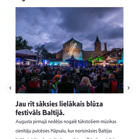
Jau rīt sāksies lielākais blūza
festivāls Baltijā.
p
Augusta pirmajā nedēļas nogalē tūkstošiem mūzikas
T
cienītāju pulcēsies Hāpsalu, kur norisināsies Baltijas