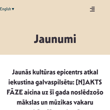
English▼
Jaunumi
Jaunās kultūras epicentrs atkal
iekustina galvaspilsētu: [N]AKTS
FĀZE aicina uz šī gada noslēdzošo
mākslas un mūzikas vakaru