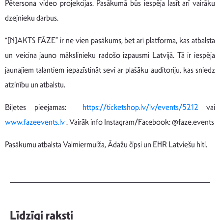
Pētersona video projekcijas. Pasākumā būs iespēja lasīt arī vairāku
dzejnieku darbus.
“[N]AKTS FĀZE” ir ne vien pasākums, bet arī platforma, kas atbalsta
un veicina jauno mākslinieku radošo izpausmi Latvijā. Tā ir iespēja
jaunajiem talantiem iepazīstināt sevi ar plašāku auditoriju, kas sniedz
atzinību un atbalstu.
Biļetes pieejamas:
https://ticketshop.lv/lv/events/5212
vai
www.fazeevents.lv
. Vairāk info Instagram/Facebook: @faze.events
Pasākumu atbalsta Valmiermuiža, Ādažu čipsi un EHR Latviešu hiti.
Līdzīgi raksti