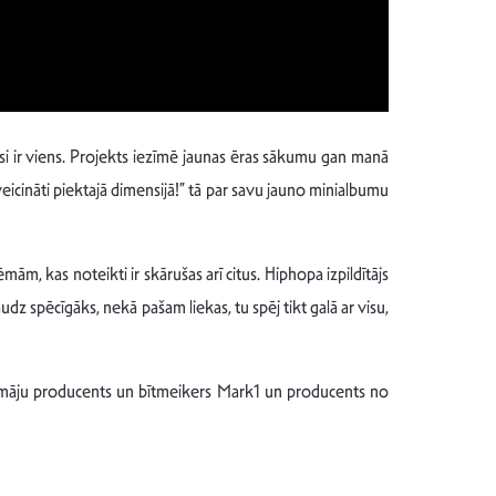
 visi ir viens. Projekts iezīmē jaunas ēras sākumu gan manā
eicināti piektajā dimensijā!” tā par savu jauno minialbumu
ām, kas noteikti ir skārušas arī citus. Hiphopa izpildītājs
udz spēcīgāks, nekā pašam liekas, tu spēj tikt galā ar visu,
ašmāju producents un bītmeikers Mark1 un producents no