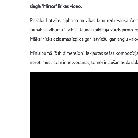
singla “Mirror” lirikas video.
Plašākā Latvijas hiphopa mūzikas fanu redzeslokā Ama
jaunākajā albumā “Laikā”. Jaunā izpildītāja vārds pirmo r
Mākslinieks dziesmas izpilda gan latviešu, gan angļu valo
Minialbumā “5th dimension” iekļautas sešas kompozīcijas,
nereti mūsu acīm ir netveramas, tomēr ir jaušamas dažādās