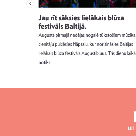
izdod
Jau rīt sāksies lielākais blūza
s nav ko
festivāls Baltijā.
Augusta pirmajā nedēļas nogalē tūkstošiem mūzika
m un spējai
cienītāju pulcēsies Hāpsalu, kur norisināsies Baltijas
 šādu noskaņu
lielākais blūza festivāls Augustibluus. Trīs dienu laikā
notiks
un