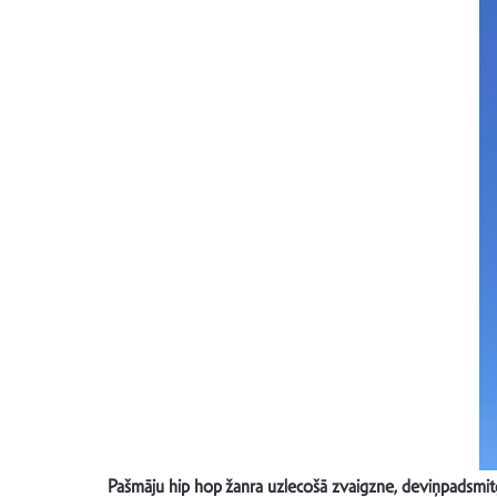
Pašmāju hip hop žanra uzlecošā zvaigzne, deviņpadsmitgad