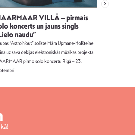
AARMAAR VILLĀ – pirmais
“Emocijas
olo koncerts un jauns singls
kļūt par
Lielo naudu”
izdod si
uzrakstī
upas “Astro’n’out” soliste Māra Upmane-Holšteine
Pēc ilgākas ra
cina uz sava debijas elektroniskās mūzikas projekta
dziesmu autors
ARMAAR pirmo solo koncertu Rīgā – 23.
singlu “NESA
ptembrī
m
kā!