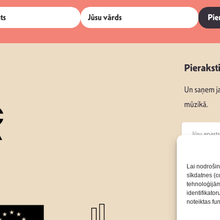
Pie
Pierakst
Un saņem ja
mūzikā.
Seko mums
Lai nodrošin
sīkdatnes (co
tehnoloģijā
Par Mums
identifikato
noteiktas fu