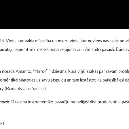
tāti. Vieta, kur valda mīlestība un miers, vieta, kur neviens nav lieks un
ausītāju paņemt līdzi nelielā prāta ceļojuma caur Amanito pasauli. Esiet sv
 Kā norāda Amanito, “Mirror” ir dziesma, kurā viņš izsakās par savām problēm
Tomēr tikai skatoties uz savu atspulgu un tam iestāstot, ka patiesībā esi da
y (Reinards Jānis Saulītis).
cords
. Dziesmu instrumentālo pavadījumu radījuši divi producenti – p
k1.