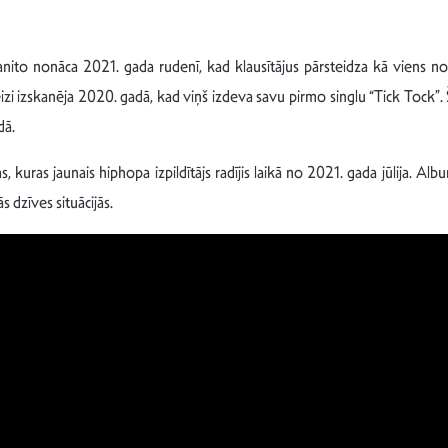
nito nonāca 2021. gada rudenī, kad klausītājus pārsteidza kā viens n
eizi izskanēja 2020. gadā, kad viņš izdeva savu pirmo singlu “Tick Tock”. Š
dā.
 kuras jaunais hiphopa izpildītājs radījis laikā no 2021. gada jūlija. A
 dzīves situācijās.