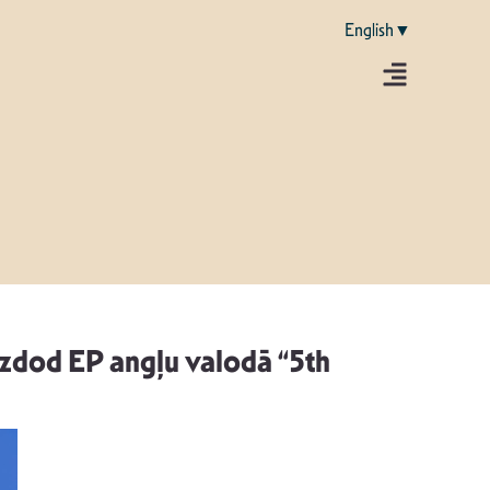
English▼
 izdod EP angļu valodā “5th