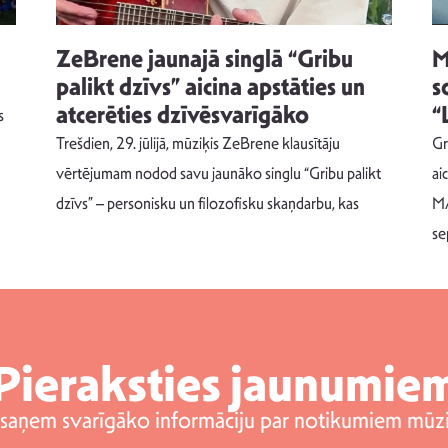
ZeBrene jaunajā singlā “Gribu
M
palikt dzīvs” aicina apstāties un
s
atcerēties dzīvēsvarīgāko
“
s
Trešdien, 29. jūlijā, mūziķis ZeBrene klausītāju
Gr
vērtējumam nodod savu jaunāko singlu “Gribu palikt
ai
dzīvs” – personisku un filozofisku skaņdarbu, kas
MA
se
Pieraksties jaunumie
 saņem svarīgāko informāciju par notikumiem mūzi