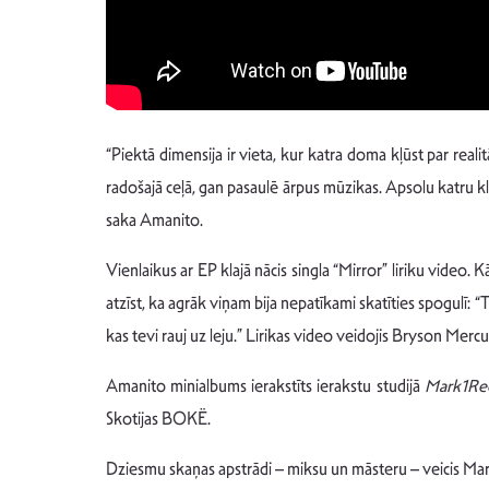
“Piektā dimensija ir vieta, kur katra doma kļūst par reali
radošajā ceļā, gan pasaulē ārpus mūzikas. Apsolu katru kl
saka Amanito.
Vienlaikus ar EP klajā nācis singla “Mirror” liriku video.
atzīst, ka agrāk viņam bija nepatīkami skatīties spogulī: “
kas tevi rauj uz leju.” Lirikas video veidojis Bryson Mercur
Amanito minialbums ierakstīts ierakstu studijā
Mark1Re
Skotijas BOKË.
Dziesmu skaņas apstrādi – miksu un māsteru – veicis Mar