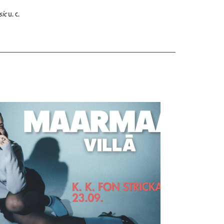
sic
u. c.