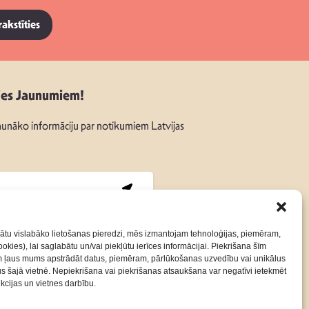
rakstīties
ies Jaunumiem!
unāko informāciju par notikumiem Latvijas
:
ātu vislabāko lietošanas pieredzi, mēs izmantojam tehnoloģijas, piemēram,
okies), lai saglabātu un/vai piekļūtu ierīces informācijai. Piekrišana šīm
m ļaus mums apstrādāt datus, piemēram, pārlūkošanas uzvedību vai unikālus
Kontakti
Privātuma Politika
rus šajā vietnē. Nepiekrišana vai piekrišanas atsaukšana var negatīvi ietekmēt
nkcijas un vietnes darbību.