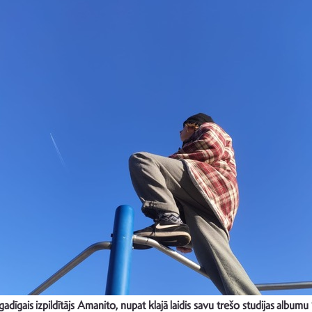
īgais izpildītājs Amanito, nupat klajā laidis savu trešo studijas albumu 