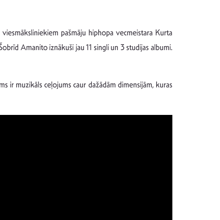
o viesmāksliniekiem pašmāju hiphopa vecmeistara Kurta
obrīd Amanito iznākuši jau 11 singli un 3 studijas albumi.
lbums ir muzikāls ceļojums caur dažādām dimensijām, kuras