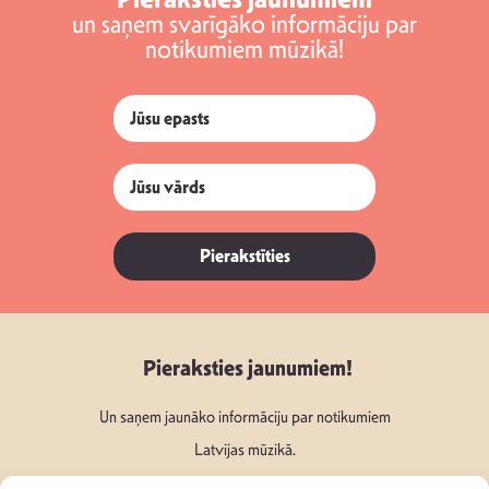
un saņem svarīgāko informāciju par
notikumiem mūzikā!
Pierakstīties
Pieraksties jaunumiem!
Un saņem jaunāko informāciju par notikumiem
Latvijas mūzikā.