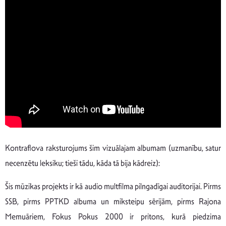
Kontraflova raksturojums šim vizuālajam albumam (uzmanību, satur
necenzētu leksiku; tieši tādu, kāda tā bija kādreiz):
Šis mūzikas projekts ir kā audio multfilma pilngadīgai auditorijai. Pirms
SSB, pirms PPTKD albuma un miksteipu sērijām, pirms Rajona
Memuāriem, Fokus Pokus 2000 ir pritons, kurā piedzima