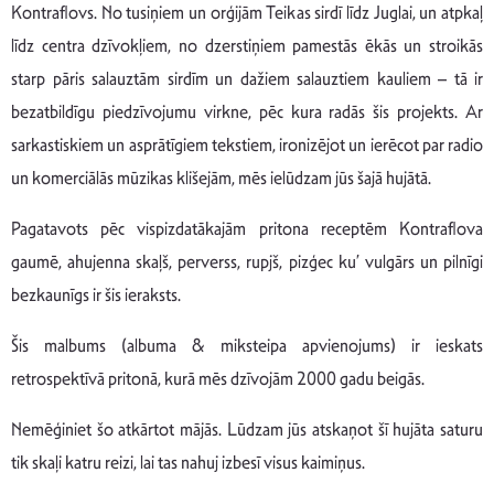
Kontraflovs. No tusiņiem un orģijām Teikas sirdī līdz Juglai, un atpkaļ
līdz centra dzīvokļiem, no dzerstiņiem pamestās ēkās un stroikās
starp pāris salauztām sirdīm un dažiem salauztiem kauliem – tā ir
bezatbildīgu piedzīvojumu virkne, pēc kura radās šis projekts. Ar
sarkastiskiem un asprātīgiem tekstiem, ironizējot un ierēcot par radio
un komerciālās mūzikas klišejām, mēs ielūdzam jūs šajā hujātā.
Pagatavots pēc vispizdatākajām pritona receptēm Kontraflova
gaumē, ahujenna skaļš, perverss, rupjš, pizģec ku’ vulgārs un pilnīgi
bezkaunīgs ir šis ieraksts.
Šis malbums (albuma & miksteipa apvienojums) ir ieskats
retrospektīvā pritonā, kurā mēs dzīvojām 2000 gadu beigās.
Nemēģiniet šo atkārtot mājās. Lūdzam jūs atskaņot šī hujāta saturu
tik skaļi katru reizi, lai tas nahuj izbesī visus kaimiņus.