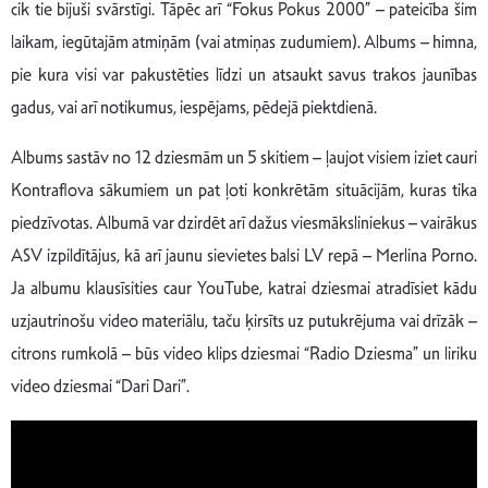
cik tie bijuši svārstīgi. Tāpēc arī “Fokus Pokus 2000” – pateicība šim
laikam, iegūtajām atmiņām (vai atmiņas zudumiem). Albums – himna,
pie kura visi var pakustēties līdzi un atsaukt savus trakos jaunības
gadus, vai arī notikumus, iespējams, pēdejā piektdienā.
Albums sastāv no 12 dziesmām un 5 skitiem – ļaujot visiem iziet cauri
Kontraflova sākumiem un pat ļoti konkrētām situācijām, kuras tika
piedzīvotas. Albumā var dzirdēt arī dažus viesmāksliniekus – vairākus
ASV izpildītājus, kā arī jaunu sievietes balsi LV repā – Merlina Porno.
Ja albumu klausīsities caur YouTube, katrai dziesmai atradīsiet kādu
uzjautrinošu video materiālu, taču ķirsīts uz putukrējuma vai drīzāk –
citrons rumkolā – būs video klips dziesmai “Radio Dziesma” un liriku
video dziesmai “Dari Dari”.