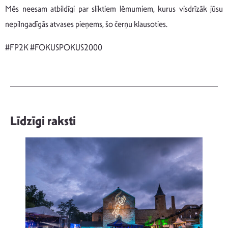
Mēs neesam atbildīgi par sliktiem lēmumiem, kurus visdrīzāk jūsu
nepilngadīgās atvases pieņems, šo čerņu klausoties.
#FP2K #FOKUSPOKUS2000
Līdzīgi raksti