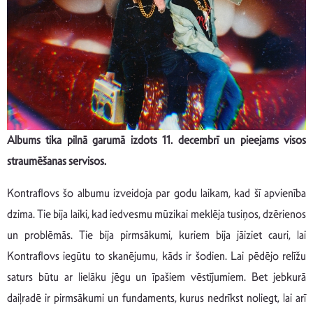
Albums tika pilnā garumā izdots 11. decembrī un pieejams visos
straumēšanas servisos.
Kontraflovs šo albumu izveidoja par godu laikam, kad šī apvienība
dzima. Tie bija laiki, kad iedvesmu mūzikai meklēja tusiņos, dzērienos
un problēmās. Tie bija pirmsākumi, kuriem bija jāiziet cauri, lai
Kontraflovs iegūtu to skanējumu, kāds ir šodien. Lai pēdējo relīžu
saturs būtu ar lielāku jēgu un īpašiem vēstījumiem. Bet jebkurā
daiļradē ir pirmsākumi un fundaments, kurus nedrīkst noliegt, lai arī