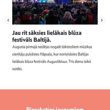
Jau rīt sāksies lielākais blūza
festivāls Baltijā.
p
Augusta pirmajā nedēļas nogalē tūkstošiem mūzikas
T
cienītāju pulcēsies Hāpsalu, kur norisināsies Baltijas
v
lielākais blūza festivāls Augustibluus. Trīs dienu laikā
d
notiks
Pieraksties jaunumiem