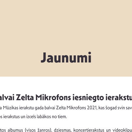
Jaunumi
lvai Zelta Mikrofons iesniegto ierakst
 Mūzikas ierakstu gada balvai Zelta Mikrofons 2021, kas šogad svin savu 2
os ierakstus un izcels labākos no tiem.
zdotos albumus (visos žanros), dziesmas, koncertierakstus un videokli