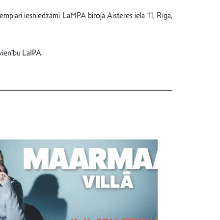
semplāri iesniedzami LaMPA birojā Aisteres ielā 11, Rīgā,
vienību LaIPA.