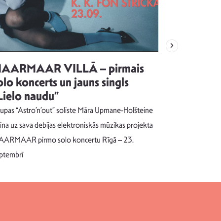
AARMAAR VILLĀ – pirmais
“Emocijas
olo koncerts un jauns singls
kļūt par
Lielo naudu”
izdod si
uzrakstī
upas “Astro’n’out” soliste Māra Upmane-Holšteine
Pēc ilgākas ra
cina uz sava debijas elektroniskās mūzikas projekta
dziesmu autors
ARMAAR pirmo solo koncertu Rīgā – 23.
singlu “NESA
ptembrī