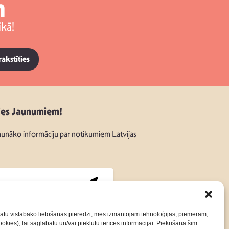
m
kā!
rakstīties
ies Jaunumiem!
unāko informāciju par notikumiem Latvijas
:
ātu vislabāko lietošanas pieredzi, mēs izmantojam tehnoloģijas, piemēram,
okies), lai saglabātu un/vai piekļūtu ierīces informācijai. Piekrišana šīm