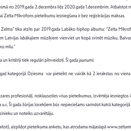
aika posmā no 2019.gada 2.decembra līdz 2020.gada 1.decembrim. Atbalsto
ai Zelta Mikrofons pieteikumu iesniegšana ir bez reģistrācijas maksas.
s ir Zelma” tika atzīts par 2019.gada Labāko hiphop albumu: “Zelta Mikr
isiem Latvijas labākajiem mūziķiem vienviet un kopā svinēt mūziku. Balva
ko mīlu.”
n kritēriji tiek regulāri pilnveidoti. Šī gada jaunumi:
ad kategorijā Dziesma var pieteikt ne vairāk kā 2 ierakstus no viena izpi
nozares profesionāļi, noklausoties visus pieteikumus, izvērtēja iesniegtos 
 u.c. Šī gada žūrijas locekļiem būs nepieciešams sarindot katrā kategorijā ies
inieku un noteiks uzvarētāju.
kaitot), aizpildot pieteikuma anketu, kas atrodama mājaslapā www.zeltami