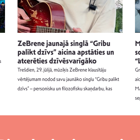
ZeBrene jaunajā singlā “Gribu
M
palikt dzīvs” aicina apstāties un
s
atcerēties dzīvēsvarīgāko
“
s
Trešdien, 29. jūlijā, mūziķis ZeBrene klausītāju
Gr
vērtējumam nodod savu jaunāko singlu “Gribu palikt
ai
dzīvs” – personisku un filozofisku skaņdarbu, kas
MA
se