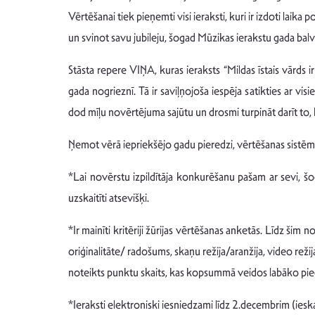
Vērtēšanai tiek pieņemti visi ieraksti, kuri ir izdoti l
un svinot savu jubileju, šogad Mūzikas ierakstu gada balv
Stāsta repere VIŅA, kuras ieraksts “Mildas īstais vārd
gada nogrieznī. Tā ir saviļņojoša iespēja satikties ar v
dod mīļu novērtējuma sajūtu un drosmi turpināt darīt to, 
Ņemot vērā iepriekšējo gadu pieredzi, vērtēšanas sistēma u
*Lai novērstu izpildītāja konkurēšanu pašam ar sevi, šog
uzskaitīti atsevišķi.
*Ir mainīti kritēriji žūrijas vērtēšanas anketās. Līdz šim 
oriģinalitāte/ radošums, skaņu režija/aranžija, video režija
noteikts punktu skaits, kas kopsummā veidos labāko piec
*Ieraksti elektroniski iesniedzami līdz 2.decembrim (ies