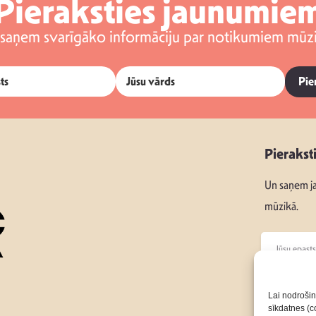
Pieraksties jaunumie
 saņem svarīgāko informāciju par notikumiem mūzi
Pie
Pierakst
Un saņem ja
mūzikā.
Seko mums
Lai nodrošin
sīkdatnes (co