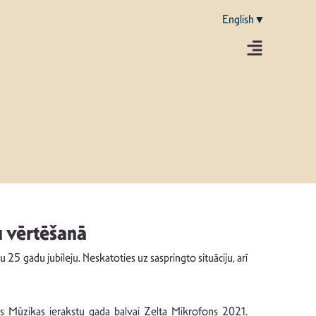
English▼
u vērtēšanā
5 gadu jubileju. Neskatoties uz saspringto situāciju, arī
pus Mūzikas ierakstu gada balvai Zelta Mikrofons 2021.