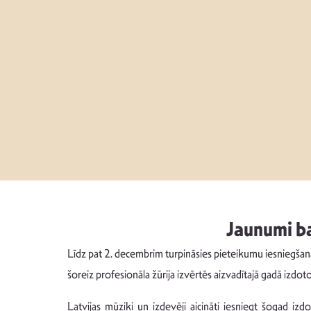
Jaunumi ba
Līdz pat 2. decembrim turpināsies pieteikumu iesniegšana
šoreiz profesionāla žūrija izvērtēs aizvadītajā gadā izdot
Latvijas mūziķi un izdevēji aicināti iesniegt šogad i