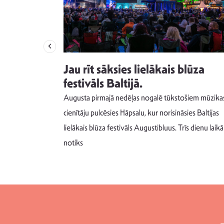
izdod
Jau rīt sāksies lielākais blūza
s nav ko
festivāls Baltijā.
Augusta pirmajā nedēļas nogalē tūkstošiem mūzika
m un spējai
cienītāju pulcēsies Hāpsalu, kur norisināsies Baltijas
 šādu noskaņu
lielākais blūza festivāls Augustibluus. Trīs dienu laikā
notiks