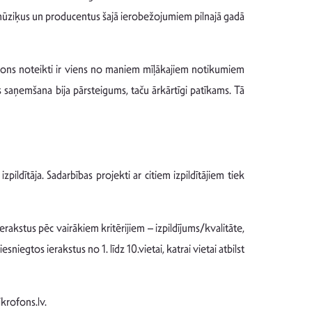
t mūziķus un producentus šajā ierobežojumiem pilnajā gadā
ofons noteikti ir viens no maniem mīļākajiem notikumiem
s saņemšana bija pārsteigums, taču ārkārtīgi patīkams. Tā
ldītāja. Sadarbības projekti ar citiem izpildītājiem tiek
ierakstus pēc vairākiem kritērijiem – izpildījums/kvalitāte,
niegtos ierakstus no 1. līdz 10.vietai, katrai vietai atbilst
krofons.lv.