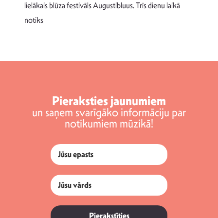
v
lielākais blūza festivāls Augustibluus. Trīs dienu laikā
d
notiks
Pieraksties jaunumiem
un saņem svarīgāko informāciju par
notikumiem mūzikā!
Pierakstīties