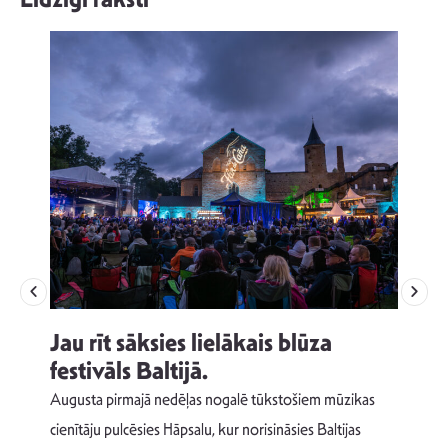
Jau rīt sāksies lielākais blūza
festivāls Baltijā.
p
Augusta pirmajā nedēļas nogalē tūkstošiem mūzikas
T
cienītāju pulcēsies Hāpsalu, kur norisināsies Baltijas