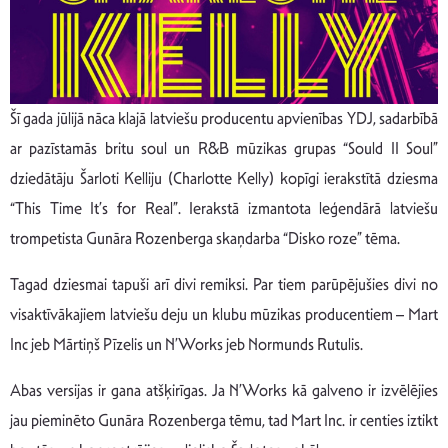
Šī gada jūlijā nāca klajā latviešu producentu apvienības YDJ, sadarbībā
ar pazīstamās britu soul un R&B mūzikas grupas “Sould II Soul”
dziedātāju Šarloti Kelliju (Charlotte Kelly) kopīgi ierakstītā dziesma
“This Time It’s for Real”. Ierakstā izmantota leģendārā latviešu
trompetista Gunāra Rozenberga skaņdarba “Disko roze” tēma.
Tagad dziesmai tapuši arī divi remiksi. Par tiem parūpējušies divi no
visaktīvākajiem latviešu deju un klubu mūzikas producentiem – Mart
Inc jeb Mārtiņš Pīzelis un N’Works jeb Normunds Rutulis.
Abas versijas ir gana atšķirīgas. Ja N’Works kā galveno ir izvēlējies
jau pieminēto Gunāra Rozenberga tēmu, tad Mart Inc. ir centies iztikt