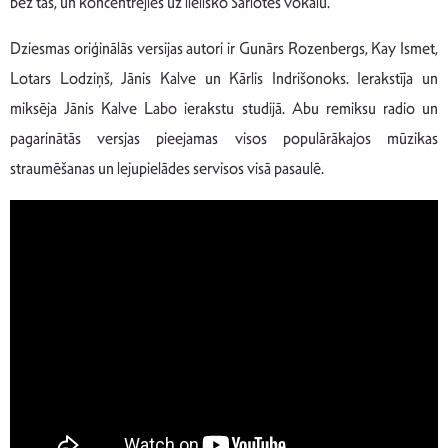
bez tās, un koncentrējies uz lielisko Šarlotes vokālu.
Dziesmas oriģinālās versijas autori ir Gunārs Rozenbergs, Kay Ismet,
Lotars Lodziņš, Jānis Kalve un Kārlis Indrišonoks. Ierakstīja un
miksēja Jānis Kalve Labo ierakstu studijā. Abu remiksu radio un
pagarinātās versjas pieejamas visos populārākajos mūzikas
straumēšanas un lejupielādes servisos visā pasaulē.