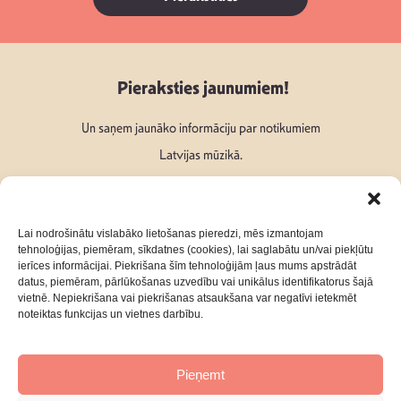
Pieraksties jaunumiem!
Un saņem jaunāko informāciju par notikumiem
Latvijas mūzikā.
Lai nodrošinātu vislabāko lietošanas pieredzi, mēs izmantojam
tehnoloģijas, piemēram, sīkdatnes (cookies), lai saglabātu un/vai piekļūtu
ierīces informācijai. Piekrišana šīm tehnoloģijām ļaus mums apstrādāt
Seko mums:
datus, piemēram, pārlūkošanas uzvedību vai unikālus identifikatorus šajā
vietnē. Nepiekrišana vai piekrišanas atsaukšana var negatīvi ietekmēt
noteiktas funkcijas un vietnes darbību.
Pieņemt
Par mums
Kontakti