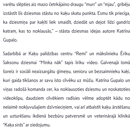
varētu slēpties aiz mazo četrkājaino draugu “murr” un “mjau”, gribēju
izstāstīt šīs dziesmas stāstu no kaķu skatu punkta. Esmu tik priecīga,
ka dziesmiņa par kaķīti liek smaidīt, dziedāt un dejot līdzi gandrīz
katram, kas to noklausās,” – stāsta dziesmas idejas autore Katrīna
Gupalo.
Sadarbībā ar Kaķu palīdzības centru “Remi” un mākslinieku Ēriku
Saksonu dziesmai “Minka nāk” tapis liriku video. Galvenajā lomā
šoreiz ir sociāli neaizsargātu ģimeņu, senioru un bezsaimnieku kaķi,
kuri gaida tikšanos ar savu īsto cilvēku uz mūžu. Katrīna Gupalo un
viņas radošā komanda cer, ka noklausoties dziesmu un noskatoties
videoklipu, daudziem cilvēkiem radīsies vēlme adoptēt kādu no
nelaimē nokļuvušajiem dzīvnieciņiem, vai arī atbalstīt kaķu ārstēšanu
un uzturēšanu ikdienā bezbūru patversmē un veterinārajā klīnikā
“Kaķa sirds” ar ziedojumu.