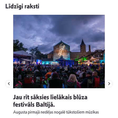
Līdzīgi raksti
Jau rīt sāksies lielākais blūza
festivāls Baltijā.
p
Augusta pirmajā nedēļas nogalē tūkstošiem mūzikas