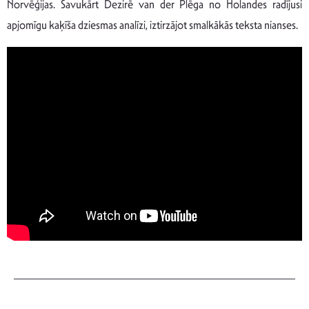
Norvēģijas. Savukārt Dezirē van der Plēga no Holandes radījusi
apjomīgu kaķīša dziesmas analīzi, iztirzājot smalkākās teksta nianses.