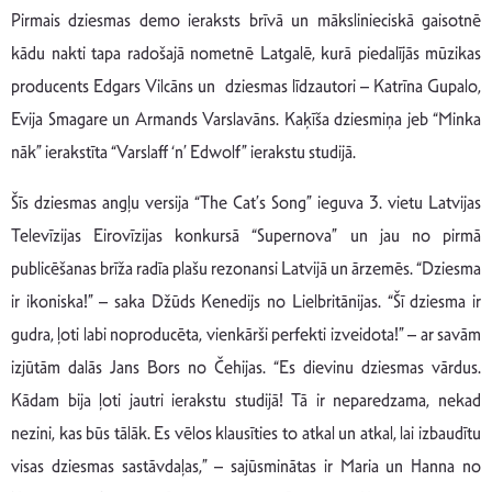
Pirmais dziesmas demo ieraksts brīvā un mākslinieciskā gaisotnē
kādu nakti tapa radošajā nometnē Latgalē, kurā piedalījās mūzikas
producents Edgars Vilcāns un dziesmas līdzautori – Katrīna Gupalo,
Evija Smagare un Armands Varslavāns. Kaķīša dziesmiņa jeb “Minka
nāk” ierakstīta “Varslaff ‘n’ Edwolf” ierakstu studijā.
Šīs dziesmas angļu versija “The Cat’s Song” ieguva 3. vietu Latvijas
Televīzijas Eirovīzijas konkursā “Supernova” un jau no pirmā
publicēšanas brīža radīa plašu rezonansi Latvijā un ārzemēs. “Dziesma
ir ikoniska!” – saka Džūds Kenedijs no Lielbritānijas. “Šī dziesma ir
gudra, ļoti labi noproducēta, vienkārši perfekti izveidota!” – ar savām
izjūtām dalās Jans Bors no Čehijas. “Es dievinu dziesmas vārdus.
Kādam bija ļoti jautri ierakstu studijā! Tā ir neparedzama, nekad
nezini, kas būs tālāk. Es vēlos klausīties to atkal un atkal, lai izbaudītu
visas dziesmas sastāvdaļas,” – sajūsminātas ir Maria un Hanna no