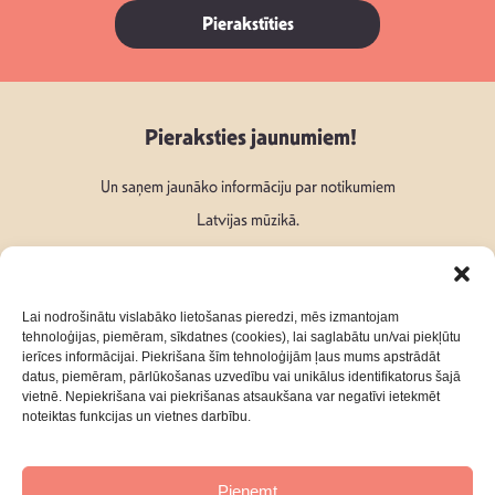
Pierakstīties
Pieraksties jaunumiem!
Un saņem jaunāko informāciju par notikumiem
Latvijas mūzikā.
Lai nodrošinātu vislabāko lietošanas pieredzi, mēs izmantojam
tehnoloģijas, piemēram, sīkdatnes (cookies), lai saglabātu un/vai piekļūtu
ierīces informācijai. Piekrišana šīm tehnoloģijām ļaus mums apstrādāt
Seko mums:
datus, piemēram, pārlūkošanas uzvedību vai unikālus identifikatorus šajā
vietnē. Nepiekrišana vai piekrišanas atsaukšana var negatīvi ietekmēt
noteiktas funkcijas un vietnes darbību.
Pieņemt