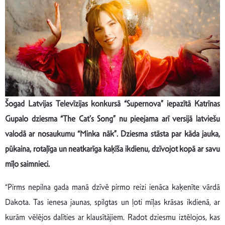
Šogad Latvijas Televīzijas konkursā “Supernova” iepazītā Katrīnas
Gupalo dziesma “The Cat’s Song” nu pieejama arī versijā latviešu
valodā ar nosaukumu “Minka nāk”. Dziesma stāsta par kāda jauka,
pūkaina, rotaļīga un neatkarīga kaķīša ikdienu, dzīvojot kopā ar savu
mīļo saimnieci.
“Pirms nepilna gada manā dzīvē pirmo reizi ienāca kaķenīte vārdā
Dakota. Tas ienesa jaunas, spilgtas un ļoti mīļas krāsas ikdienā, ar
kurām vēlējos dalīties ar klausītājiem. Radot dziesmu iztēlojos, kas