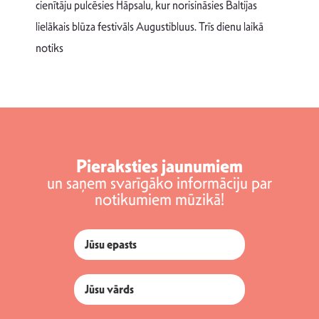
T
cienītāju pulcēsies Hāpsalu, kur norisināsies Baltijas
v
lielākais blūza festivāls Augustibluus. Trīs dienu laikā
d
notiks
Pieraksties jaunumiem
un saņem svarīgāko informāciju par
notikumiem mūzikā!