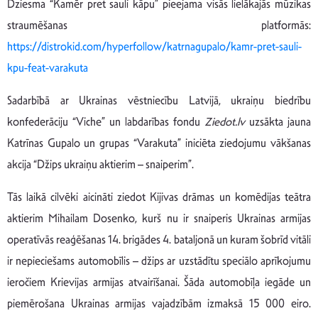
Dziesma “Kamēr pret sauli kāpu” pieejama visās lielākajās mūzikas
straumēšanas platformās:
https://distrokid.com/hyperfollow/katrnagupalo/kamr-pret-sauli-
kpu-feat-varakuta
Sadarbībā ar Ukrainas vēstniecību Latvijā, ukraiņu biedrību
konfederāciju “Viche” un labdarības fondu
Ziedot.lv
uzsākta jauna
Katrīnas Gupalo un grupas “Varakuta” iniciēta ziedojumu vākšanas
akcija “Džips ukraiņu aktierim – snaiperim”.
Tās laikā cilvēki aicināti ziedot Kijivas drāmas un komēdijas teātra
aktierim Mihailam Dosenko, kurš nu ir snaiperis Ukrainas armijas
operatīvās reaģēšanas 14. brigādes 4. bataljonā un kuram šobrīd vitāli
ir nepieciešams automobīlis – džips ar uzstādītu speciālo aprīkojumu
ieročiem Krievijas armijas atvairīšanai. Šāda automobīļa iegāde un
piemērošana Ukrainas armijas vajadzībām izmaksā 15 000 eiro.