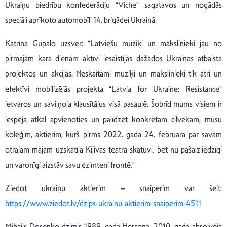
Ukraiņu biedrību konfederāciju “Viche” sagatavos un nogādās
speciāli aprīkoto automobīli 14. brigādei Ukrainā.
Katrīna Gupalo uzsver: “Latviešu mūziķi un mākslinieki jau no
pirmajām kara dienām aktīvi iesaistījās dažādos Ukrainas atbalsta
projektos un akcijās. Neskaitāmi mūziķi un mākslinieki tik ātri un
efektīvi mobilizējās projekta “Latvia for Ukraine: Resistance”
ietvaros un saviļņoja klausītājus visā pasaulē. Šobrīd mums visiem ir
iespēja atkal apvienoties un palīdzēt konkrētam cilvēkam, mūsu
kolēģim, aktierim, kurš pirms 2022. gada 24. februāra par savām
otrajām mājām uzskatīja Kijivas teātra skatuvi, bet nu pašaizliedzīgi
un varonīgi aizstāv savu dzimteni frontē.”
Ziedot ukraiņu aktierim – snaiperim var šeit:
https://www.ziedot.lv/dzips-ukrainu-aktierim-snaiperim-4511
Mihails Dosenko dzimis 1989. gadā Hersonā, 2010. gadā absolvēja