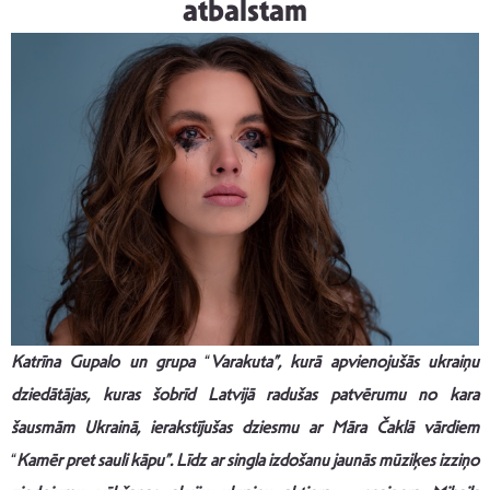
atbalstam
Katr
īna Gupalo un grupa
“
Varakuta”, kurā apvienojušās ukraiņu
dziedātājas, kuras šobrīd Latvijā radušas patvērumu no kara
šausmām Ukrainā
, ierakst
ījušas dziesmu ar Māra Čaklā vārdiem
“
Kamē
r pret sauli k
āpu”. Līdz ar
singla
izdošanu jaunās mūziķes izziņo