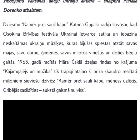
ziedojumu vākšanas akciju ukraiņu aktiera – snaipera Mihaila
Dosenko atbalstam.
Dziesmu “Kamēr pret sauli kāpu” Katrīna Gupalo radīja šovasar, kad
Osokina Brīvības festivāla Ukrainai ietvaros satika un iepazina
neskaitāmas ukraiņu mūziķes, kuras bijušas spiestas atstāt savas
mājas, savu darbu, ģimenes, savus mīļotos vīriešus un doties bēgļu
gaitās. 1965. gadā radītās Māra Čaklā dzejas rindas no krājuma
“Kājāmgājējs un mūžība” tik trāpīgi ataino šī brīža skaudro realitāti
miljoniem sieviešu dzīvēs: “Kamēr pret sauli kāpu, mēness uzlēcis.
Gribējās sasildīties – aukstā gaismā nu viss”.