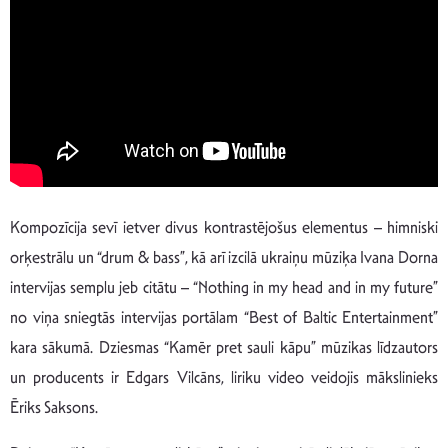
Kompozīcija sevī ietver divus kontrastējošus elementus – himniski
orķestrālu un “drum & bass”, kā arī izcilā ukraiņu mūziķa Ivana Dorna
intervijas semplu jeb citātu – “Nothing in my head and in my future”
no viņa sniegtās intervijas portālam “Best of Baltic Entertainment”
kara sākumā. Dziesmas “Kamēr pret sauli kāpu” mūzikas līdzautors
un producents ir Edgars Vilcāns, liriku video veidojis mākslinieks
Ēriks Saksons.