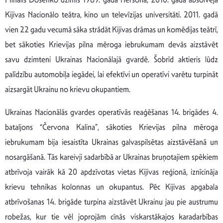
Kijivas Nacionālo teātra, kino un televīzijas universitāti. 2011. gadā
vien 22 gadu vecumā sāka strādāt Kijivas drāmas un komēdijas teātrī,
bet sākoties Krievijas pilna mēroga iebrukumam devās aizstāvēt
savu dzimteni Ukrainas Nacionālajā gvardē. Šobrīd aktieris lūdz
palīdzību automobiļa iegādei, lai efektīvi un operatīvi varētu turpināt
aizsargāt Ukrainu no krievu okupantiem.
Ukrainas Nacionālās gvardes operatīvās reaģēšanas 14. brigādes 4.
bataljons “Červona Kalina”, sākoties Krievijas pilna mēroga
iebrukumam bija iesaistīta Ukrainas galvaspilsētas aizstāvēšanā un
nosargāšanā. Tās kareivji sadarbībā ar Ukrainas bruņotajiem spēkiem
atbrīvoja vairāk kā 20 apdzīvotas vietas Kijivas reģionā, iznīcināja
krievu tehnikas kolonnas un okupantus. Pēc Kijivas apgabala
atbrīvošanas 14. brigāde turpina aizstāvēt Ukrainu jau pie austrumu
robežas, kur tie vēl joprojām cīnās viskarstākajos karadarbības