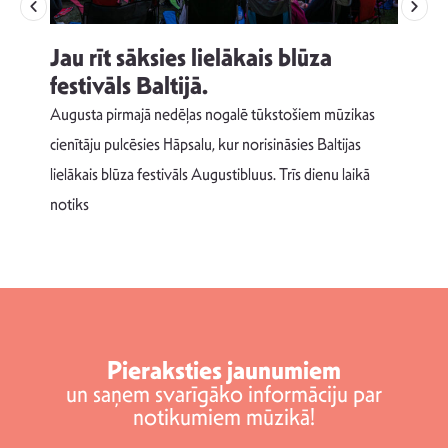
Jau rīt sāksies lielākais blūza
festivāls Baltijā.
p
Augusta pirmajā nedēļas nogalē tūkstošiem mūzikas
T
cienītāju pulcēsies Hāpsalu, kur norisināsies Baltijas
v
lielākais blūza festivāls Augustibluus. Trīs dienu laikā
d
notiks
Pieraksties jaunumiem
un saņem svarīgāko informāciju par
notikumiem mūzikā!