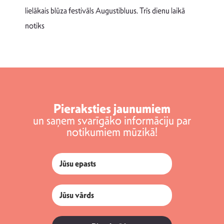
v
lielākais blūza festivāls Augustibluus. Trīs dienu laikā
d
notiks
Pieraksties jaunumiem
un saņem svarīgāko informāciju par
notikumiem mūzikā!