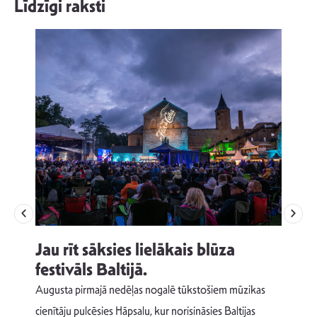
Līdzīgi raksti
Jau rīt sāksies lielākais blūza
festivāls Baltijā.
p
Augusta pirmajā nedēļas nogalē tūkstošiem mūzikas
T
cienītāju pulcēsies Hāpsalu, kur norisināsies Baltijas