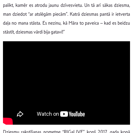
palikt, kamēr es atrodu jaunu dzīvesvietu. Un tā arī sākas dziesma,
man dziedot “ar atslēgām piecām”. Katrā dziesmas pantā ir ietverta
daļa no mana stāsta. Es nezinu, kā Māra to paveica – kad es beidzu
stāstīt, dziesmas vārdi bija gatavi!”
Dziesmu rakstīšanas nometne “RIGaLIVE” kopš 2017. gada kopā