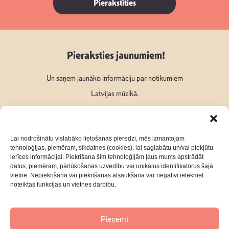
Pierakstīties
Pieraksties jaunumiem!
Un saņem jaunāko informāciju par notikumiem
Latvijas mūzikā.
Lai nodrošinātu vislabāko lietošanas pieredzi, mēs izmantojam
tehnoloģijas, piemēram, sīkdatnes (cookies), lai saglabātu un/vai piekļūtu
ierīces informācijai. Piekrišana šīm tehnoloģijām ļaus mums apstrādāt
Seko mums:
datus, piemēram, pārlūkošanas uzvedību vai unikālus identifikatorus šajā
vietnē. Nepiekrišana vai piekrišanas atsaukšana var negatīvi ietekmēt
noteiktas funkcijas un vietnes darbību.
Pieņemt