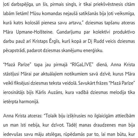
ļoti darbspējīga, un šis, pirmais singls, ir tikai priekšvēstnesis citām
labām lietām! Mūsu komandas nejaušā satikšanās bija ļoti veiksmīga,
kurā katrs kolosāli pienesa savu artavu,” dziesmas tapšanu atceras
Māra Upmane-Holšteine. Gandarījumu par kolektīvi produktīvo
darbu pauž arī Kristaps Ērglis, kurš kopā ar Dj Rudd veicis dziesmas
pēcapstrādi, padarot dziesmas skanējumu enerģisku.
“Mazā Parīze” tapa jau pirmajā “RIGaLIVE” dienā, Anna Krista
stāstījusi Mārai par aktuālajiem notikumiem savā dzīvē, kurus Māra
veikli fiksējusi dziesmas teksta veidolā. Savukārt frāzes “Mazā Parīze”
ierosinātājs bijis Kārlis Auzāns, kura vadībā dziesmas melodija tika
ietērpta harmonijā.
Anna Krista atceras: “Tolaik biju izšķīrusies no ilglaicīgām attiecībām
un man īsti nebija, kur dzīvot. Tādēļ manas draudzenes man bija
iedevušas savu māju atslēgas, rūpēdamās par to, lai man būtu, kur