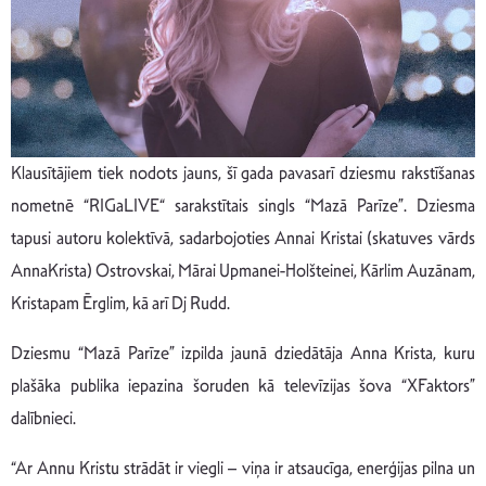
Klausītājiem tiek nodots jauns, šī gada pavasarī dziesmu rakstīšanas
nometnē “RIGaLIVE“ sarakstītais singls “Mazā Parīze”. Dziesma
tapusi autoru kolektīvā, sadarbojoties Annai Kristai (skatuves vārds
AnnaKrista) Ostrovskai, Mārai Upmanei-Holšteinei, Kārlim Auzānam,
Kristapam Ērglim, kā arī Dj Rudd.
Dziesmu “Mazā Parīze” izpilda jaunā dziedātāja Anna Krista, kuru
plašāka publika iepazina šoruden kā televīzijas šova “XFaktors”
dalībnieci.
“Ar Annu Kristu strādāt ir viegli – viņa ir atsaucīga, enerģijas pilna un