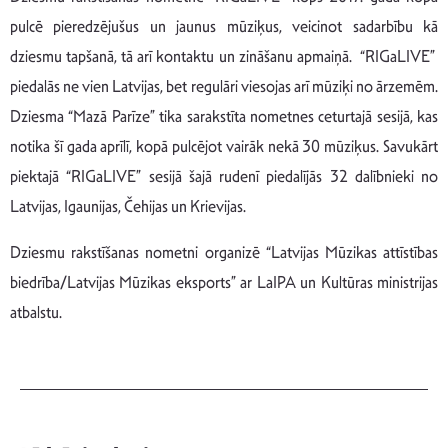
pulcē pieredzējušus un jaunus mūziķus, veicinot sadarbību kā
dziesmu tapšanā, tā arī kontaktu un zināšanu apmaiņā. “RIGaLIVE”
piedalās ne vien Latvijas, bet regulāri viesojas arī mūziķi no ārzemēm.
Dziesma “Mazā Parīze” tika sarakstīta nometnes ceturtajā sesijā, kas
notika šī gada aprīlī, kopā pulcējot vairāk nekā 30 mūziķus. Savukārt
piektajā “RIGaLIVE” sesijā šajā rudenī piedalījās 32 dalībnieki no
Latvijas, Igaunijas, Čehijas un Krievijas.
Dziesmu rakstīšanas nometni organizē “Latvijas Mūzikas attīstības
biedrība/Latvijas Mūzikas eksports” ar LaIPA un Kultūras ministrijas
atbalstu.