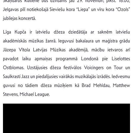
Skaņdarbs klātienē būs dzirdams jau 29. novembrī, plkst. 16.00,
Jelgavas pilī notiekošajā Sieviešu kora “Liepa” un vīru kora “Ozols”
jubilejas koncertā.
Līga Kupča ir latviešu džeza dziedātāja ar saknēm latviešu
akadēmiskās mūzikas žanrā. Ieguvusi bakalaura un maģistra grādu
Jāzepa Vītola Latvijas Mūzikas akadēmijā, mācību ietvaros arī
pavadot laiku apmaiņas programmā Londonā pie Liselottes
Ostblomas. Uzstājusies džeza festivālos Voicingers on Tour un
Saulkrasti Jazz un piedalījusies vairākās muzikālajās izrādēs. Iedvesmu
guvusi no tādiem džeza mūziķiem kā Brad Mehldau, Matthew
Stevens, Michael League.