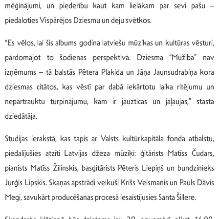
mēģinājumi, un piederību kaut kam lielākam par sevi pašu –
piedaloties Vispārējos Dziesmu un deju svētkos.
“Es vēlos, lai šis albums godina latviešu mūzikas un kultūras vēsturi,
pārdomājot to šodienas perspektīvā. Dziesma “Mūžība” nav
izņēmums – tā balstās Pētera Plakida un Jāņa Jaunsudrabiņa kora
dziesmas citātos, kas vēstī par dabā iekārtotu laika ritējumu un
nepārtrauktu turpinājumu, kam ir jāuzticas un jāļaujas,” stāsta
dziedātāja.
Studijas ierakstā, kas tapis ar Valsts kultūrkapitāla fonda atbalstu,
piedalījušies atzīti Latvijas džeza mūziķi: ģitārists Matīss Čudars,
pianists Matīss Žilinskis, basģitārists Pēteris Liepiņš un bundzinieks
Jurģis Lipskis. Skaņas apstrādi veikuši Krišs Veismanis un Pauls Dāvis
Megi, savukārt producēšanas procesā iesaistījusies Santa Šillere.