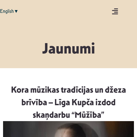
English▼
Jaunumi
Kora mūzikas tradīcijas un džeza
brīvība – Līga Kupča izdod
skaņdarbu “Mūžība”