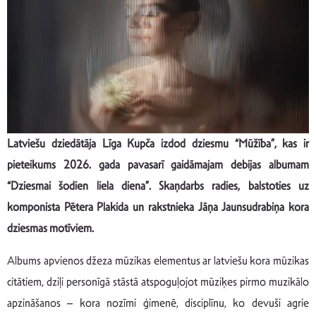
Latviešu dziedātāja Līga Kupča izdod dziesmu “Mūžība”, kas ir
pieteikums 2026. gada pavasarī gaidāmajam debijas albumam
“Dziesmai šodien liela diena”. Skaņdarbs radies, balstoties uz
komponista Pētera Plakida un rakstnieka Jāņa Jaunsudrabiņa kora
dziesmas motīviem.
Albums apvienos džeza mūzikas elementus ar latviešu kora mūzikas
citātiem, dziļi personīgā stāstā atspoguļojot mūziķes pirmo muzikālo
apzināšanos – kora nozīmi ģimenē, disciplīnu, ko devuši agrie