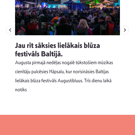
Jau rīt sāksies lielākais blūza
festivāls Baltijā.
p
Augusta pirmajā nedēļas nogalē tūkstošiem mūzikas
T
cienītāju pulcēsies Hāpsalu, kur norisināsies Baltijas
v
lielākais blūza festivāls Augustibluus. Trīs dienu laikā
d
notiks