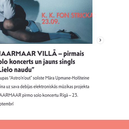
AARMAAR VILLĀ – pirmais
“Emocijas
olo koncerts un jauns singls
kļūt par
Lielo naudu”
izdod si
uzrakstī
upas “Astro’n’out” soliste Māra Upmane-Holšteine
Pēc ilgākas ra
cina uz sava debijas elektroniskās mūzikas projekta
dziesmu autors
ARMAAR pirmo solo koncertu Rīgā – 23.
singlu “NESA
ptembrī