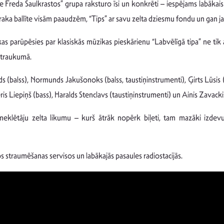
Freda Saulkrastos” grupa raksturo īsi un konkrēti – iespējams labākais 
 traka ballīte visām paaudzēm, “Tips” ar savu zelta dziesmu fondu un gan 
kas parūpēsies par klasiskās mūzikas pieskārienu “Labvēlīgā tipa” ne ti
ārtraukumā.
s (balss), Normunds Jakušonoks (balss, taustiņinstrumenti), Ģirts Lūsis (
is Liepiņš (bass), Haralds Stenclavs (taustiņinstrumenti) un Ainis Zavacki
meklētāju zelta likumu – kurš ātrāk nopērk biļeti, tam mazāki izdevu
jos straumēšanas servisos un labākajās pasaules radiostacijās.