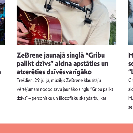
ZeBrene jaunajā singlā “Gribu
M
palikt dzīvs” aicina apstāties un
s
atcerēties dzīvēsvarīgāko
“
s
Trešdien, 29. jūlijā, mūziķis ZeBrene klausītāju
Gr
vērtējumam nodod savu jaunāko singlu “Gribu palikt
ai
dzīvs” – personisku un filozofisku skaņdarbu, kas
MA
se