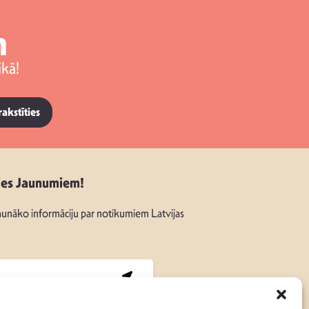
m
kā!
rakstīties
ies Jaunumiem!
unāko informāciju par notikumiem Latvijas