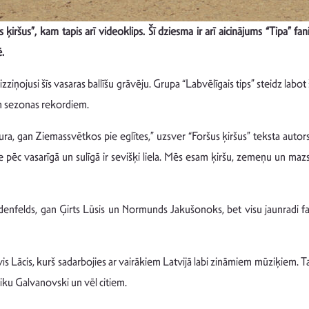
 ķiršus”, kam tapis arī videoklips. Šī dziesma ir arī aicinājums “Tipa” fa
ē.
izziņojusi šīs vasaras ballīšu grāvēju. Grupa “Labvēlīgais tips” steidz labo
m sezonas rekordiem.
ra, gan Ziemassvētkos pie eglītes,” uzsver “Foršus ķiršus” teksta autors
pēc vasarīgā un sulīgā ir sevišķi liela. Mēs esam ķiršu, zemeņu un mazsā
denfelds, gan Ģirts Lūsis un Normunds Jakušonoks, bet visu jaunradi f
 Lācis, kurš sadarbojies ar vairākiem Latvijā labi zināmiem mūziķiem. Taj
Miku Galvanovski un vēl citiem.