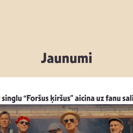
Jaunumi
r singlu “Foršus ķiršus” aicina uz fanu s