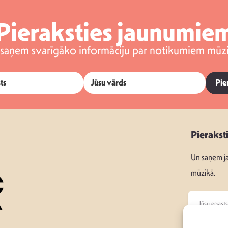
Pieraksties jaunumie
 saņem svarīgāko informāciju par notikumiem mūzi
Pie
Pierakst
Un saņem ja
mūzikā.