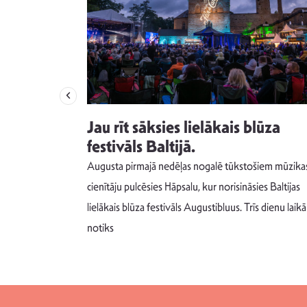
izdod
Jau rīt sāksies lielākais blūza
s nav ko
festivāls Baltijā.
Augusta pirmajā nedēļas nogalē tūkstošiem mūzika
m un spējai
cienītāju pulcēsies Hāpsalu, kur norisināsies Baltijas
 šādu noskaņu
lielākais blūza festivāls Augustibluus. Trīs dienu laikā
notiks