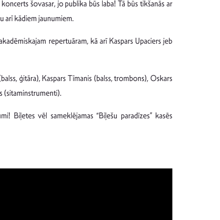
koncerts šovasar, jo publika būs laba! Tā būs tikšanās ar
jau arī kādiem jaunumiem.
k akadēmiskajam repertuāram, kā arī Kaspars Upaciers jeb
balss, ģitāra), Kaspars Tīmanis (balss, trombons), Oskars
s (sitaminstrumenti).
mi! Biļetes vēl sameklējamas “Biļešu paradīzes” kasēs