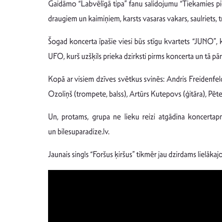
Gaidāmo “Labvēlīgā tipa” fanu salidojumu “Tiekamies pie 
draugiem un kaimiņiem, karsts vasaras vakars, saulriets,
Šogad koncerta īpašie viesi būs stīgu kvartets “JUNO”, 
UFO, kurš uzšķils prieka dzirksti pirms koncerta un tā p
Kopā ar visiem dzīves svētkus svinēs: Andris Freidenfeld
Ozoliņš (trompete, balss), Artūrs Kutepovs (ģitāra), Pēter
Un, protams, grupa ne lieku reizi atgādina koncertap
un bilesuparadize.lv.
Jaunais singls “Foršus ķiršus” tikmēr jau dzirdams lielāka