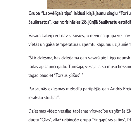
Grupa
“
Labv
ēlī
gais tips
” laidusi klajā jaunu singlu
“
Foršus
Saulkrastos”, kas norisinā
sies
28. jūnijā Saulkrastu estrād
Vasara Latvijā vēl nav sākusies, jo neviena grupa vēl nav 
vietās un gaisa temperatūra uzņemtu kāpumu uz jaunie
“Šī ir dziesma, kas dziedama gan vasarā pie Līgo ugunsku
radās ap Jauno gadu. Tumšajā, vēsajā laikā mūsu tieksme 
tagad baudiet “Foršus ķiršus”!”
Par jaunās dziesmas melodiju parūpējās gan Andris Frei
ierakstu studijas”.
Dziesmas video versijas tapšanas virsvadību uzņēmās Elvis
duetu “Olas”, allaž reibinošo grupu “Singapūras satīns”, 