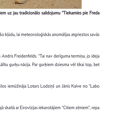
niem uz jau tradicionā
lo salidojumu
“
Tiekamies pie Freda
t šo kļūdu, lai meteoroloģiskās anomālijas atgrieztos savās
 Andris Freidenfelds. “Tai nav derīguma termiņa, jo ideja
lītu gurķu nācija. Par gurķiem dziesma vēl tikai top, bet
ailos iemūžināja Lotars Lodziņš un Jānis Kalve no “Labo
ā skaitā ar Eirovīzijas iekarotājiem “Citiem zēniem”, repa